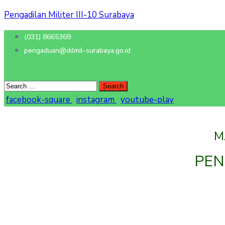
Pengadilan Militer III-10 Surabaya
(031) 8665369
pengaduan@dilmil-surabaya.go.id
facebook-square
instagram
youtube-play
M
PEN