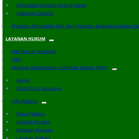
Penegakan Disiplin Kinerja Hakim
Hukuman Disiplin
Prosedur Peringatan Dini Dan Prosedur Evakuasi Keadaan D
LAYANAN HUKUM
Hak Pencari Keadilan
SIPP
Jaringan Dokumentasi Informasi Hukum (JDIH)
MA-RI
Dilmil III-12 Surabaya
Info Perkara
Biaya Perkara
Statistik Perkara
Direktori Putusan
Laporan Perkara