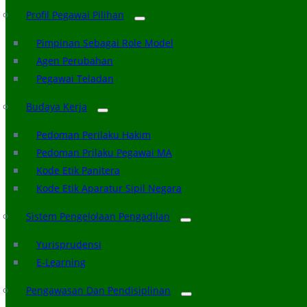
Profil Pegawai Pilihan
Pimpinan Sebagai Role Model
Agen Perubahan
Pegawai Teladan
Budaya Kerja
Pedoman Perilaku Hakim
Pedoman Prilaku Pegawai MA
Kode Etik Panitera
Kode Etik Aparatur Sipil Negara
Sistem Pengelolaan Pengadilan
Yurisprudensi
E-Learning
Pengawasan Dan Pendisiplinan