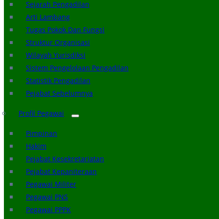
Sejarah Pengadilan
Arti Lambang
Tugas Pokok Dan Fungsi
Struktur Organisasi
Wilayah Yurisdiksi
Sistem Pengelolaan Pengadilan
Statistik Pengadilan
Pejabat Sebelumnya
Profil Pegawai
Pimpinan
Hakim
Pejabat Kesekretariatan
Pejabat Kepaniteraan
Pegawai Militer
Pegawai PNS
Pegawai PPPK