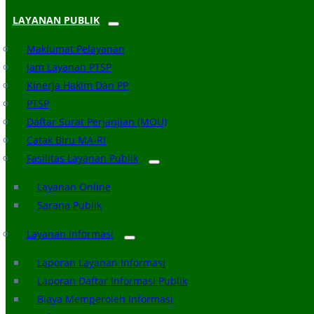
LAYANAN PUBLIK
Maklumat Pelayanan
Jam Layanan PTSP
Kinerja Hakim Dan PP
PTSP
Daftar Surat Perjanjian (MOU)
Catak Biru MA-RI
Fasilitas Layanan Publik
Layanan Online
Sarana Publik
Layanan Informasi
Laporan Layanan Informasi
Laporan Daftar Informasi Publik
Biaya Memperoleh Informasi