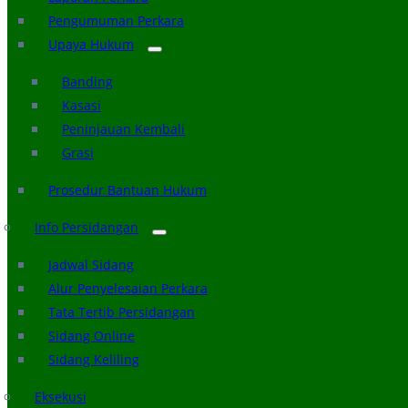
Pengumuman Perkara
Upaya Hukum
Banding
Kasasi
Peninjauan Kembali
Grasi
Prosedur Bantuan Hukum
Info Persidangan
Jadwal Sidang
Alur Penyelesaian Perkara
Tata Tertib Persidangan
Sidang Online
Sidang Keliling
Eksekusi