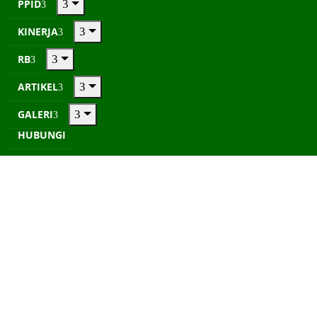
PPID
KINERJA
RB
ARTIKEL
GALERI
HUBUNGI