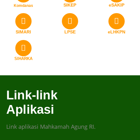
SIKEP
eSAKIP
Komdanas
SIMARI
LPSE
eLHKPN
SIHARKA
Link-link
Aplikasi
Link aplikasi Mahkamah Agung RI.