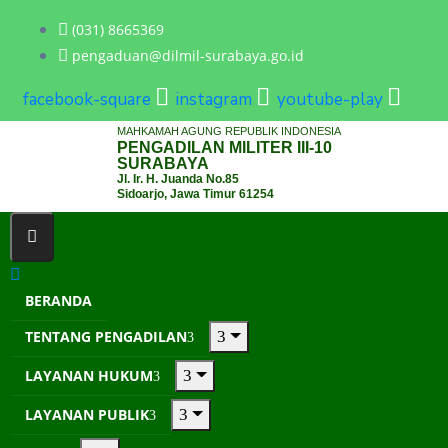
(031) 8665369
pengaduan@dilmil-surabaya.go.id
facebook-square
instagram
youtube-play
MAHKAMAH AGUNG REPUBLIK INDONESIA
PENGADILAN MILITER III-10
SURABAYA
Jl. Ir. H. Juanda No.85
Sidoarjo, Jawa Timur 61254
BERANDA
TENTANG PENGADILAN
LAYANAN HUKUM
LAYANAN PUBLIK