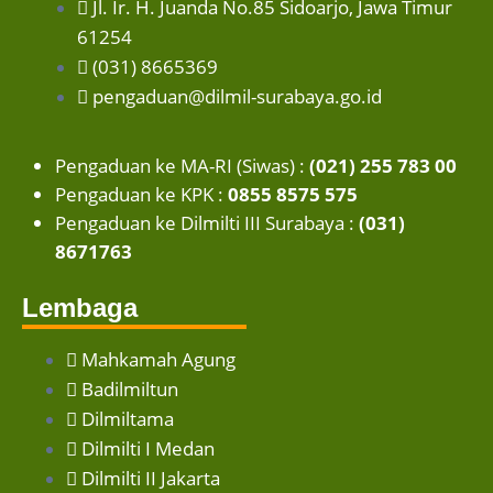
Jl. Ir. H. Juanda No.85 Sidoarjo, Jawa Timur
61254
(031) 8665369
pengaduan@dilmil-surabaya.go.id
Pengaduan ke MA-RI (Siwas) :
(021) 255 783 00
Pengaduan ke KPK :
0855 8575 575
Pengaduan ke Dilmilti III Surabaya :
(031)
8671763
Lembaga
Mahkamah Agung
Badilmiltun
Dilmiltama
Dilmilti I Medan
Dilmilti II Jakarta