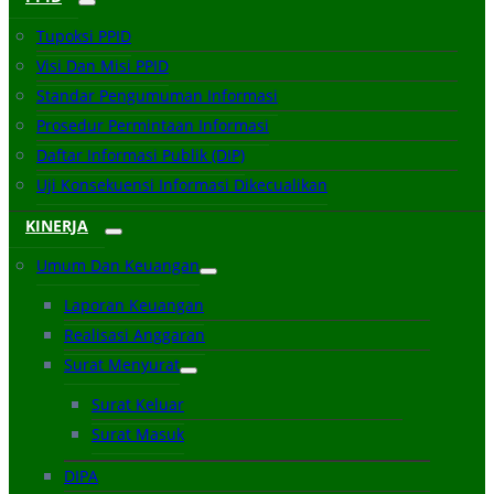
Tupoksi PPID
Visi Dan Misi PPID
Standar Pengumuman Informasi
Prosedur Permintaan Informasi
Daftar Informasi Publik (DIP)
Uji Konsekuensi Informasi Dikecualikan
KINERJA
Umum Dan Keuangan
Laporan Keuangan
Realisasi Anggaran
Surat Menyurat
Surat Keluar
Surat Masuk
DIPA