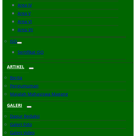
Area IV
Area V
Area VI
Area VII
ISO
Sertifikat ISO
ARTIKEL
Berita
Pengumuman
Majalah Mahasiswa Magang
GALERI
Dapur Redaksi
Galeri Foto
Galeri Video