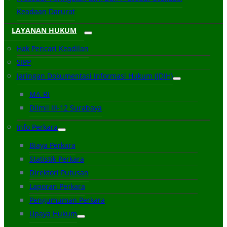
Keadaan Darurat
LAYANAN HUKUM
Hak Pencari Keadilan
SIPP
Jaringan Dokumentasi Informasi Hukum (JDIH)
MA-RI
Dilmil III-12 Surabaya
Info Perkara
Biaya Perkara
Statistik Perkara
Direktori Putusan
Laporan Perkara
Pengumuman Perkara
Upaya Hukum