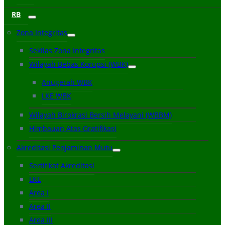
RB
Zona Integritas
Sekilas Zona Integritas
Wilayah Bebas Korupsi (WBK)
Anugerah WBK
LKE WBK
Wilayah Birokrasi Bersih Melayani (WBBM)
Himbauan Atas Gratifikasi
Akreditasi Penjaminan Mutu
Sertifikat Akreditasi
LKE
Area I
Area II
Area III