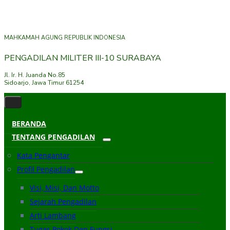
MAHKAMAH AGUNG REPUBLIK INDONESIA
PENGADILAN MILITER III-10 SURABAYA
Jl. Ir. H. Juanda No.85
Sidoarjo, Jawa Timur 61254
BERANDA
TENTANG PENGADILAN
Kata Pengantar
Profil Pengadilan
Visi, Misi, Dan Motto
Sejarah Pengadilan
Arti Lambang
Tugas Pokok Dan Fungsi