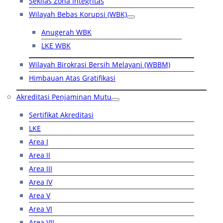
Sekilas Zona Integritas
Wilayah Bebas Korupsi (WBK)
Anugerah WBK
LKE WBK
Wilayah Birokrasi Bersih Melayani (WBBM)
Himbauan Atas Gratifikasi
Akreditasi Penjaminan Mutu
Sertifikat Akreditasi
LKE
Area I
Area II
Area III
Area IV
Area V
Area VI
Area VII