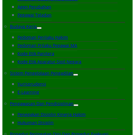
Agen Perubahan
Pegawai Teladan
Budaya Kerja
Pedoman Perilaku Hakim
Pedoman Prilaku Pegawai MA
Kode Etik Panitera
Kode Etik Aparatur Sipil Negara
Sistem Pengelolaan Pengadilan
Yurisprudensi
E-Learning
Pengawasan Dan Pendisiplinan
Penegakan Disiplin Kinerja Hakim
Hukuman Disiplin
Prosedur Peringatan Dini Dan Prosedur Evakuasi