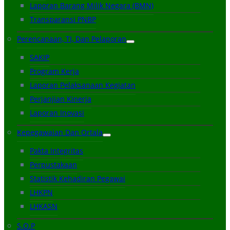
Laporan Barang Milik Negara (BMN)
Transparansi PNBP
Perencanaan, TI, Dan Pelaporan
SAKIP
Program Kerja
Laporan Pelaksanaan Kegiatan
Perjanjian Kinerja
Laporan Inovasi
Kepegawaian Dan Ortala
Pakta Integritas
Perpustakaan
Statistik Kehadiran Pegawai
LHKPN
LHKASN
S.O.P