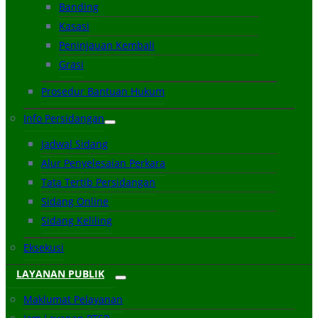
Banding
Kasasi
Peninjauan Kembali
Grasi
Prosedur Bantuan Hukum
Info Persidangan
Jadwal Sidang
Alur Penyelesaian Perkara
Tata Tertib Persidangan
Sidang Online
Sidang Keliling
Eksekusi
LAYANAN PUBLIK
Maklumat Pelayanan