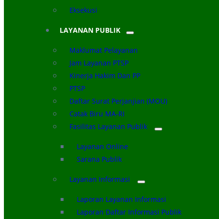
Eksekusi
LAYANAN PUBLIK
Maklumat Pelayanan
Jam Layanan PTSP
Kinerja Hakim Dan PP
PTSP
Daftar Surat Perjanjian (MOU)
Catak Biru MA-RI
Fasilitas Layanan Publik
Layanan Online
Sarana Publik
Layanan Informasi
Laporan Layanan Informasi
Laporan Daftar Informasi Publik