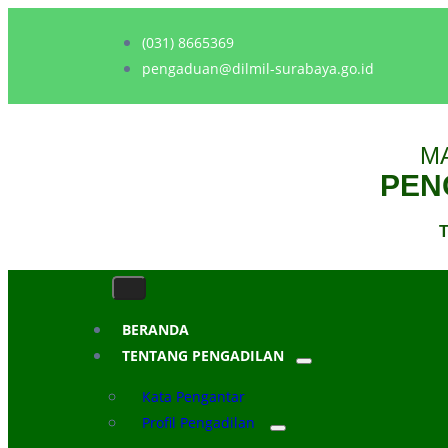
(031) 8665369
pengaduan@dilmil-surabaya.go.id
M
PENG
T
BERANDA
TENTANG PENGADILAN
Kata Pengantar
Profil Pengadilan