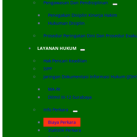
Pengawasan Dan Pendisiplinan
Penegakan Disiplin Kinerja Hakim
Hukuman Disiplin
Prosedur Peringatan Dini Dan Prosedur Evak
LAYANAN HUKUM
Hak Pencari Keadilan
SIPP
Jaringan Dokumentasi Informasi Hukum (JDIH
MA-RI
Dilmil III-12 Surabaya
Info Perkara
Biaya Perkara
Statistik Perkara