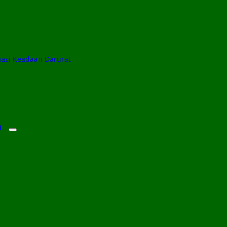
uasi Keadaan Darurat
)