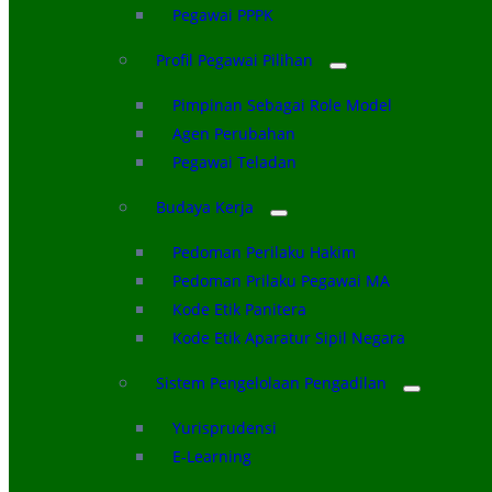
Pegawai PPPK
Profil Pegawai Pilihan
Pimpinan Sebagai Role Model
Agen Perubahan
Pegawai Teladan
Budaya Kerja
Pedoman Perilaku Hakim
Pedoman Prilaku Pegawai MA
Kode Etik Panitera
Kode Etik Aparatur Sipil Negara
Sistem Pengelolaan Pengadilan
Yurisprudensi
E-Learning