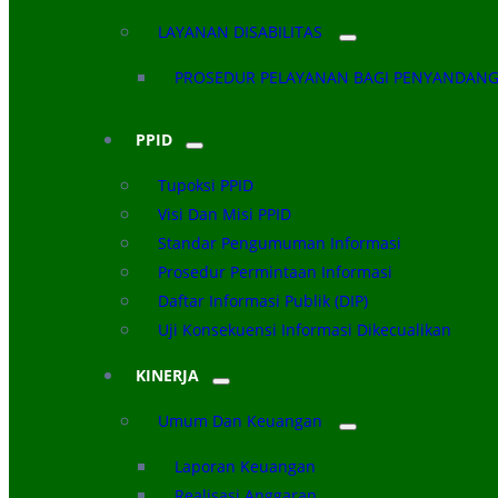
LAYANAN DISABILITAS
PROSEDUR PELAYANAN BAGI PENYANDANG 
PPID
Tupoksi PPID
Visi Dan Misi PPID
Standar Pengumuman Informasi
Prosedur Permintaan Informasi
Daftar Informasi Publik (DIP)
Uji Konsekuensi Informasi Dikecualikan
KINERJA
Umum Dan Keuangan
Laporan Keuangan
Realisasi Anggaran