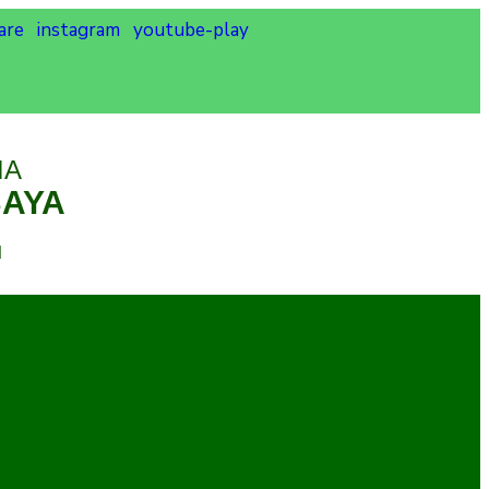
are
instagram
youtube-play
IA
BAYA
d