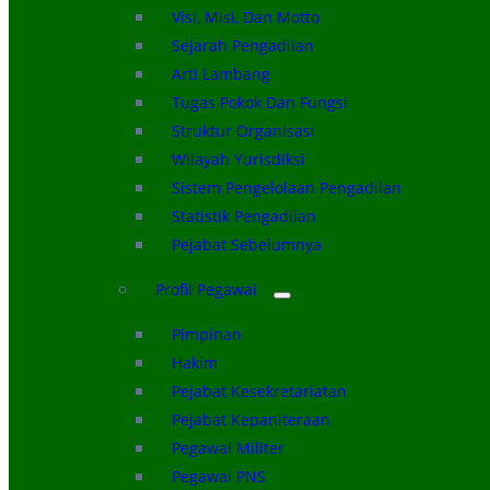
Visi, Misi, Dan Motto
Sejarah Pengadilan
Arti Lambang
Tugas Pokok Dan Fungsi
Struktur Organisasi
Wilayah Yurisdiksi
Sistem Pengelolaan Pengadilan
Statistik Pengadilan
Pejabat Sebelumnya
Profil Pegawai
Pimpinan
Hakim
Pejabat Kesekretariatan
Pejabat Kepaniteraan
Pegawai Militer
Pegawai PNS