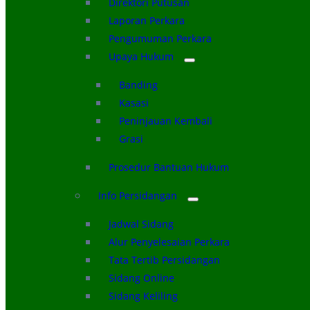
Direktori Putusan
Laporan Perkara
Pengumuman Perkara
Upaya Hukum
Banding
Kasasi
Peninjauan Kembali
Grasi
Prosedur Bantuan Hukum
Info Persidangan
Jadwal Sidang
Alur Penyelesaian Perkara
Tata Tertib Persidangan
Sidang Online
Sidang Keliling