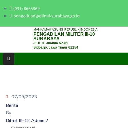
(031) 8665369
pengaduan@dilmil-surabaya.go.id
BERANDA
MAHKAMAH AGUNG REPUBLIK INDONESIA
PENGADILAN MILITER III-10
TENTANG
SURABAYA
Jl. Ir. H. Juanda No.85
PENGADILAN
Sidoarjo, Jawa Timur 61254
LAYANAN
HUKUM
LAYANAN
PUBLIK
07/09/2023
PPID
Berita
KINERJA
By
Dilmil III-12 Admin 2
RB