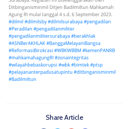
Surabaya. Kegiatan ini diselenggarakan oleh
Ditbinganisminmil Ditjen Badilmiltun Mahkamah
Agung RI mulai tanggal 4 s.d. 6 September 2023.
#dilmil
#dilmilsby
#dilmilsurabaya
#pengadilan
#Peradilan
#pengadilanmiliter
#pengadilanmilitersurabaya
#berakhlak
#ASNBerAKHLAK
#BanggaMelayaniBangsa
#ReformasiBirokrasi
#WBKWBBM
#kemenPANRB
#mahkamahagungRI
#zonaintegritas
#wilayahbebaskorupsi
#wbk
#bimtek
#ptsp
#pelayananterpadusatupintu
#ditbinganisminmil
#Badilmiltun
Share Article