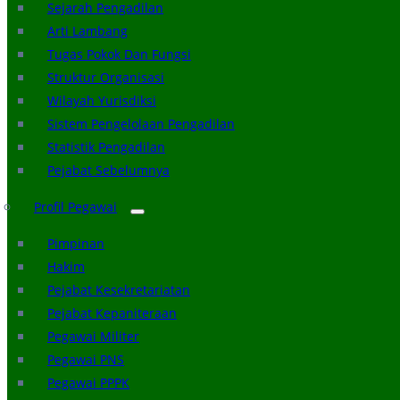
Sejarah Pengadilan
Arti Lambang
Tugas Pokok Dan Fungsi
Struktur Organisasi
Wilayah Yurisdiksi
Sistem Pengelolaan Pengadilan
Statistik Pengadilan
Pejabat Sebelumnya
Profil Pegawai
Pimpinan
Hakim
Pejabat Kesekretariatan
Pejabat Kepaniteraan
Pegawai Militer
Pegawai PNS
Pegawai PPPK