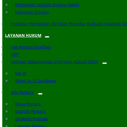
Penegakan Disiplin Kinerja Hakim
Hukuman Disiplin
Prosedur Peringatan Dini Dan Prosedur Evakuasi Keadaan D
LAYANAN HUKUM
Hak Pencari Keadilan
SIPP
Jaringan Dokumentasi Informasi Hukum (JDIH)
MA-RI
Dilmil III-12 Surabaya
Info Perkara
Biaya Perkara
Statistik Perkara
Direktori Putusan
Laporan Perkara