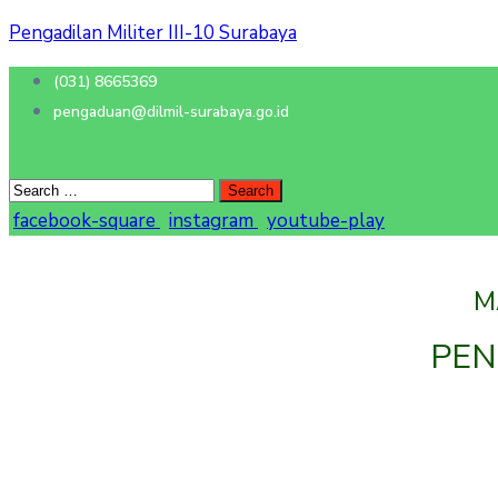
Pengadilan Militer III-10 Surabaya
(031) 8665369
pengaduan@dilmil-surabaya.go.id
facebook-square
instagram
youtube-play
M
PEN