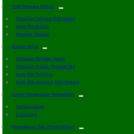
Profil Pegawai Pilihan
Pimpinan Sebagai Role Model
Agen Perubahan
Pegawai Teladan
Budaya Kerja
Pedoman Perilaku Hakim
Pedoman Prilaku Pegawai MA
Kode Etik Panitera
Kode Etik Aparatur Sipil Negara
Sistem Pengelolaan Pengadilan
Yurisprudensi
E-Learning
Pengawasan Dan Pendisiplinan