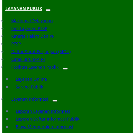
LAYANAN PUBLIK
Maklumat Pelayanan
Jam Layanan PTSP
Kinerja Hakim Dan PP
PTSP
Daftar Surat Perjanjian (MOU)
Catak Biru MA-RI
Fasilitas Layanan Publik
Layanan Online
Sarana Publik
Layanan Informasi
Laporan Layanan Informasi
Laporan Daftar Informasi Publik
Biaya Memperoleh Informasi