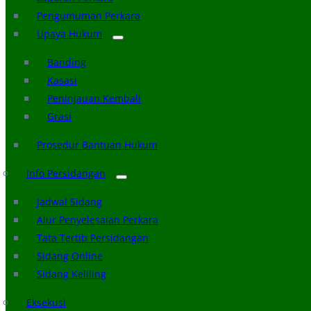
Pengumuman Perkara
Upaya Hukum
Banding
Kasasi
Peninjauan Kembali
Grasi
Prosedur Bantuan Hukum
Info Persidangan
Jadwal Sidang
Alur Penyelesaian Perkara
Tata Tertib Persidangan
Sidang Online
Sidang Keliling
Eksekusi