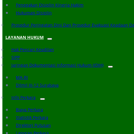
Penegakan Disiplin Kinerja Hakim
Hukuman Disiplin
Prosedur Peringatan Dini Dan Prosedur Evakuasi Keadaan D
LAYANAN HUKUM
Hak Pencari Keadilan
SIPP
Jaringan Dokumentasi Informasi Hukum (JDIH)
MA-RI
Dilmil III-12 Surabaya
Info Perkara
Biaya Perkara
Statistik Perkara
Direktori Putusan
Laporan Perkara