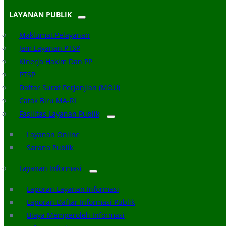
LAYANAN PUBLIK
Maklumat Pelayanan
Jam Layanan PTSP
Kinerja Hakim Dan PP
PTSP
Daftar Surat Perjanjian (MOU)
Catak Biru MA-RI
Fasilitas Layanan Publik
Layanan Online
Sarana Publik
Layanan Informasi
Laporan Layanan Informasi
Laporan Daftar Informasi Publik
Biaya Memperoleh Informasi