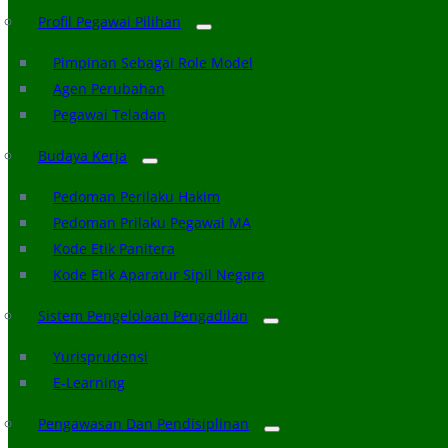
Profil Pegawai Pilihan
Pimpinan Sebagai Role Model
Agen Perubahan
Pegawai Teladan
Budaya Kerja
Pedoman Perilaku Hakim
Pedoman Prilaku Pegawai MA
Kode Etik Panitera
Kode Etik Aparatur Sipil Negara
Sistem Pengelolaan Pengadilan
Yurisprudensi
E-Learning
Pengawasan Dan Pendisiplinan