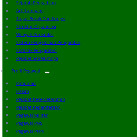
Sejarah Pengadilan
Arti Lambang
Tugas Pokok Dan Fungsi
Struktur Organisasi
Wilayah Yurisdiksi
Sistem Pengelolaan Pengadilan
Statistik Pengadilan
Pejabat Sebelumnya
Profil Pegawai
Pimpinan
Hakim
Pejabat Kesekretariatan
Pejabat Kepaniteraan
Pegawai Militer
Pegawai PNS
Pegawai PPPK