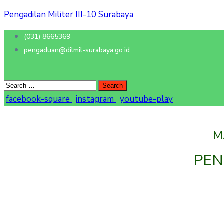
Pengadilan Militer III-10 Surabaya
(031) 8665369
pengaduan@dilmil-surabaya.go.id
facebook-square
instagram
youtube-play
M
PEN