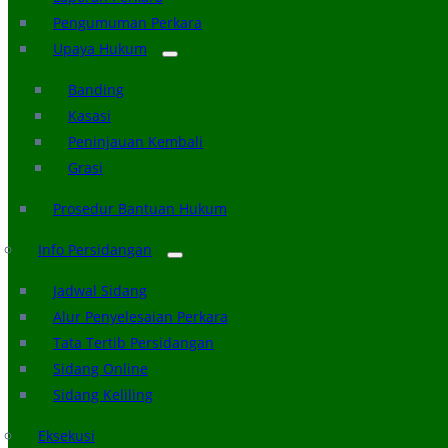
Pengumuman Perkara
Upaya Hukum
Banding
Kasasi
Peninjauan Kembali
Grasi
Prosedur Bantuan Hukum
Info Persidangan
Jadwal Sidang
Alur Penyelesaian Perkara
Tata Tertib Persidangan
Sidang Online
Sidang Keliling
Eksekusi