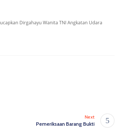
engucapkan Dirgahayu Wanita TNI Angkatan Udara
Next
Pemeriksaan Barang Bukti