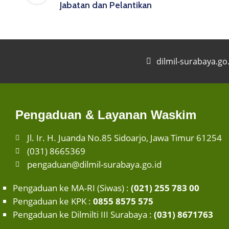
Jabatan dan Pelantikan
dilmil-surabaya.go
Pengaduan & Layanan Waskim
Jl. Ir. H. Juanda No.85 Sidoarjo, Jawa Timur 61254
(031) 8665369
pengaduan@dilmil-surabaya.go.id
Pengaduan ke MA-RI (Siwas) :
(021) 255 783 00
Pengaduan ke KPK :
0855 8575 575
Pengaduan ke Dilmilti III Surabaya :
(031) 8671763