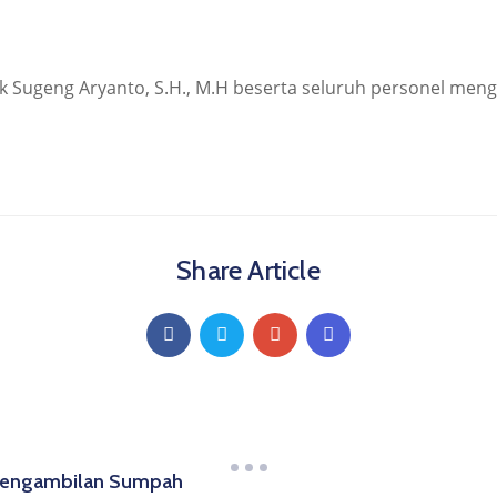
 Chk Sugeng Aryanto, S.H., M.H beserta seluruh personel m
Share Article
Pengambilan Sumpah