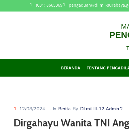
(031) 8665369
pengaduan@dilmil-surabaya.g
M
PENG
T
BERANDA
TENTANG PENGADIL
12/08/2024
- In
Berita
By
Dilmil III-12 Admin 2
Dirgahayu Wanita TNI An