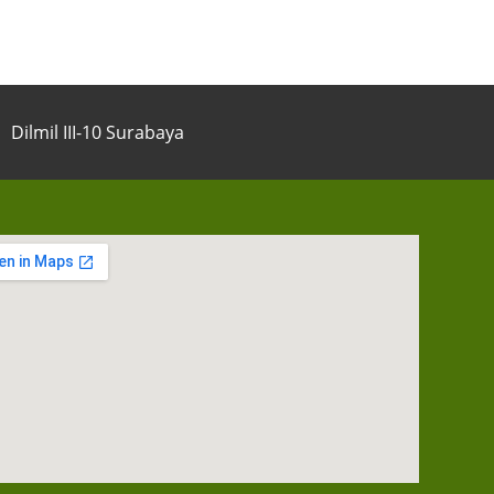
Dilmil III-10 Surabaya