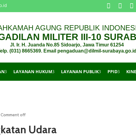
o.id
AHKAMAH AGUNG REPUBLIK INDONES
ADILAN MILITER III-10 SURA
Jl. Ir. H. Juanda No.85 Sidoarjo, Jawa Timur 61254
elp. (031) 8665369. Email pengaduan@dilmil-surabaya.go.i
AN
LAYANAN HUKUM
LAYANAN PUBLIK
PPID
KIN
Comment off
gkatan Udara