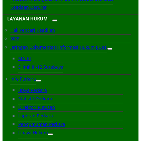
Keadaan Darurat
LAYANAN HUKUM
Hak Pencari Keadilan
SIPP
Jaringan Dokumentasi Informasi Hukum (JDIH)
MA-RI
Dilmil III-12 Surabaya
Info Perkara
Biaya Perkara
Statistik Perkara
Direktori Putusan
Laporan Perkara
Pengumuman Perkara
Upaya Hukum