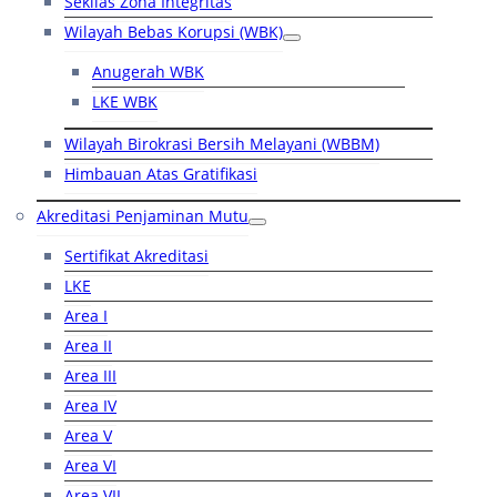
Sekilas Zona Integritas
Wilayah Bebas Korupsi (WBK)
Anugerah WBK
LKE WBK
Wilayah Birokrasi Bersih Melayani (WBBM)
Himbauan Atas Gratifikasi
Akreditasi Penjaminan Mutu
Sertifikat Akreditasi
LKE
Area I
Area II
Area III
Area IV
Area V
Area VI
Area VII