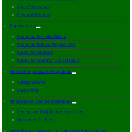
Agen Perubahan
Pegawai Teladan
Budaya Kerja
Pedoman Perilaku Hakim
Pedoman Prilaku Pegawai MA
Kode Etik Panitera
Kode Etik Aparatur Sipil Negara
Sistem Pengelolaan Pengadilan
Yurisprudensi
E-Learning
Pengawasan Dan Pendisiplinan
Penegakan Disiplin Kinerja Hakim
Hukuman Disiplin
Prosedur Peringatan Dini Dan Prosedur Evakuasi