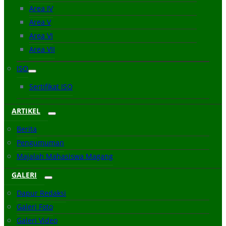
Area IV
Area V
Area VI
Area VII
ISO
Sertifikat ISO
ARTIKEL
Berita
Pengumuman
Majalah Mahasiswa Magang
GALERI
Dapur Redaksi
Galeri Foto
Galeri Video