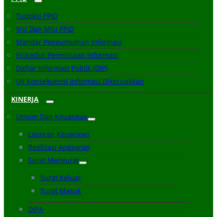
Tupoksi PPID
Visi Dan Misi PPID
Standar Pengumuman Informasi
Prosedur Permintaan Informasi
Daftar Informasi Publik (DIP)
Uji Konsekuensi Informasi Dikecualikan
KINERJA
Umum Dan Keuangan
Laporan Keuangan
Realisasi Anggaran
Surat Menyurat
Surat Keluar
Surat Masuk
DIPA