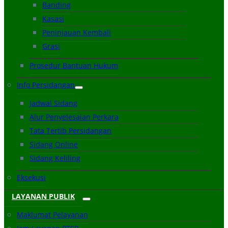
Banding
Kasasi
Peninjauan Kembali
Grasi
Prosedur Bantuan Hukum
Info Persidangan
Jadwal Sidang
Alur Penyelesaian Perkara
Tata Tertib Persidangan
Sidang Online
Sidang Keliling
Eksekusi
LAYANAN PUBLIK
Maklumat Pelayanan