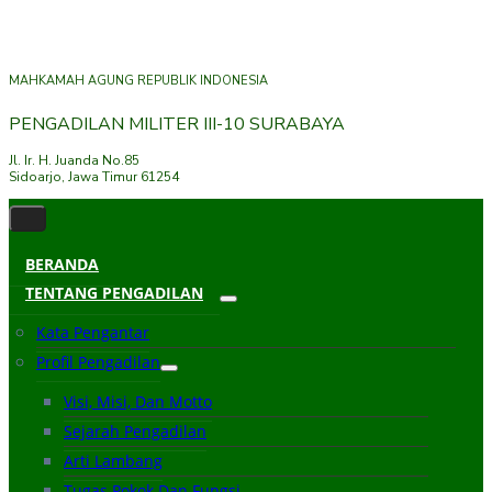
MAHKAMAH AGUNG REPUBLIK INDONESIA
PENGADILAN MILITER III-10 SURABAYA
Jl. Ir. H. Juanda No.85
Sidoarjo, Jawa Timur 61254
BERANDA
TENTANG PENGADILAN
Kata Pengantar
Profil Pengadilan
Visi, Misi, Dan Motto
Sejarah Pengadilan
Arti Lambang
Tugas Pokok Dan Fungsi