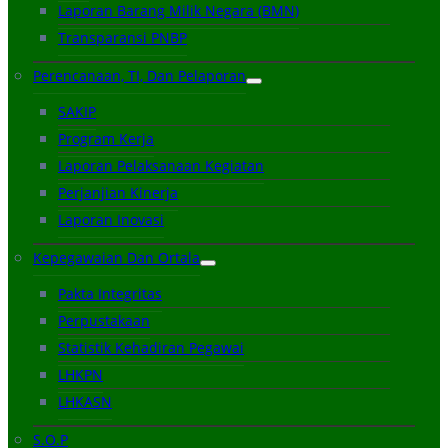
Laporan Barang Milik Negara (BMN)
Transparansi PNBP
Perencanaan, TI, Dan Pelaporan
SAKIP
Program Kerja
Laporan Pelaksanaan Kegiatan
Perjanjian Kinerja
Laporan Inovasi
Kepegawaian Dan Ortala
Pakta Integritas
Perpustakaan
Statistik Kehadiran Pegawai
LHKPN
LHKASN
S.O.P