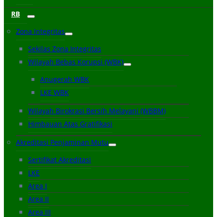
RB
Zona Integritas
Sekilas Zona Integritas
Wilayah Bebas Korupsi (WBK)
Anugerah WBK
LKE WBK
Wilayah Birokrasi Bersih Melayani (WBBM)
Himbauan Atas Gratifikasi
Akreditasi Penjaminan Mutu
Sertifikat Akreditasi
LKE
Area I
Area II
Area III