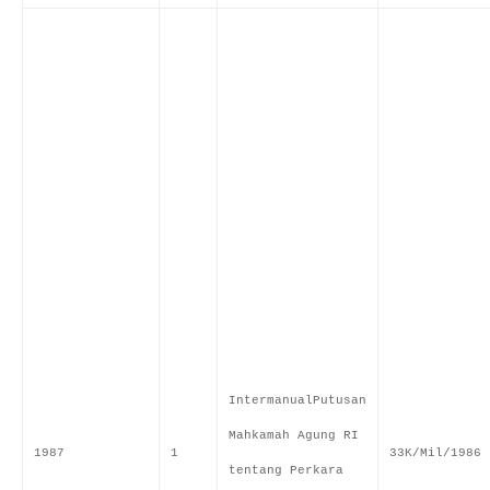
IntermanualPutusan
Mahkamah Agung RI
1987
1
33K/Mil/1986
tentang Perkara