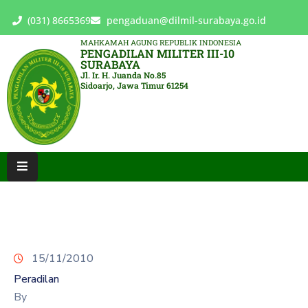
(031) 8665369
pengaduan@dilmil-surabaya.go.id
MAHKAMAH AGUNG REPUBLIK INDONESIA
PENGADILAN MILITER III-10
BERANDA
SURABAYA
Jl. Ir. H. Juanda No.85
Sidoarjo, Jawa Timur 61254
TENTANG
PENGADILAN
LAYANAN
HUKUM
LAYANAN
PUBLIK
PPID
15/11/2010
KINERJA
Peradilan
RB
By