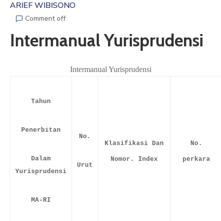
ARIEF WIBISONO
ARTIKEL
Comment off
Intermanual Yurisprudensi
GALERI
HUBUNGI
Intermanual Yurisprudensi
Tahun
Penerbitan
No.
Klasifikasi Dan
No.
Dalam
Nomor. Index
perkara
Urut
Yurisprudensi
MA-RI