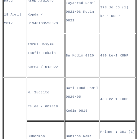
Rabu
Asep Ardiono
Tayanrad Ramil
378 Jo 55 (1)
0821/06 Kodim
18 April
Kopda /
ke-1 KUHP
0821
2012
31940163520673
Idrus Hasyim
Taufik Tokala
Ba Kodim 0820
480 ke-1 KUHP
Serma / 548022
Bati Tuud Ramil
M. Sudjito
0826/05
480 ke-1 KUHP
Pelda / 602818
Kodim 0819
Primer : 351 (1)
Suherman
Babinsa Ramil