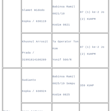
Babinsa Ramil
Slamet Widodo
87 (1) ke-2 Jo
0821/10
(2) KUHPM
Kopka / 630119
Kodim 0821
Khusnul Arrosit
Ta Operator Ton
87 (1) ke-2 Jo
Kom
Prada /
(2) KUHPM
31991814100289
Yonif 500/R
Babinsa Ramil
Sudianto
0825/19 Sempu
359 KUHP
Kopka / 638924
Kodim 0825