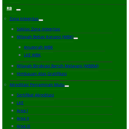
RB
Zona Integritas
Sekilas Zona Integritas
Wilayah Bebas Korupsi (WBK)
Anugerah WBK
LKE WBK
Wilayah Birokrasi Bersih Melayani (WBBM)
Himbauan Atas Gratifikasi
Akreditasi Penjaminan Mutu
Sertifikat Akreditasi
LKE
Area I
Area II
Area III