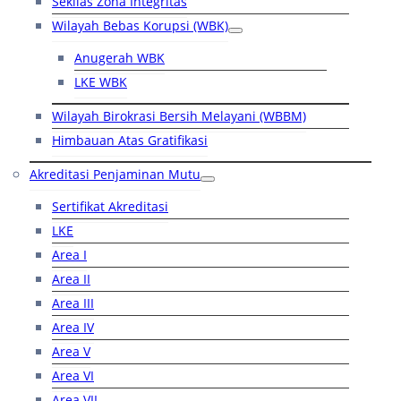
Sekilas Zona Integritas
Wilayah Bebas Korupsi (WBK)
Anugerah WBK
LKE WBK
Wilayah Birokrasi Bersih Melayani (WBBM)
Himbauan Atas Gratifikasi
Akreditasi Penjaminan Mutu
Sertifikat Akreditasi
LKE
Area I
Area II
Area III
Area IV
Area V
Area VI
Area VII