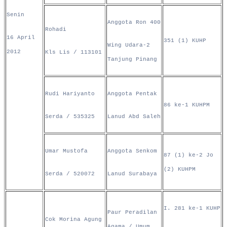
Senin
Anggota Ron 400
Rohadi
16 April
351 (1) KUHP
Wing Udara-2
2012
Kls Lis / 113101
Tanjung Pinang
Rudi Hariyanto
Anggota Pentak
86 ke-1 KUHPM
Serda / 535325
Lanud Abd Saleh
Umar Mustofa
Anggota Senkom
87 (1) ke-2 Jo
(2) KUHPM
Serda / 520072
Lanud Surabaya
I. 281 ke-1 KUHP
Paur Peradilan
Cok Morina Agung
Agama / Umum