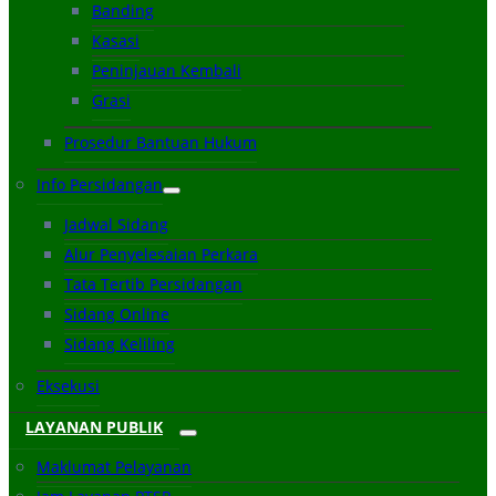
Banding
Kasasi
Peninjauan Kembali
Grasi
Prosedur Bantuan Hukum
Info Persidangan
Jadwal Sidang
Alur Penyelesaian Perkara
Tata Tertib Persidangan
Sidang Online
Sidang Keliling
Eksekusi
LAYANAN PUBLIK
Maklumat Pelayanan