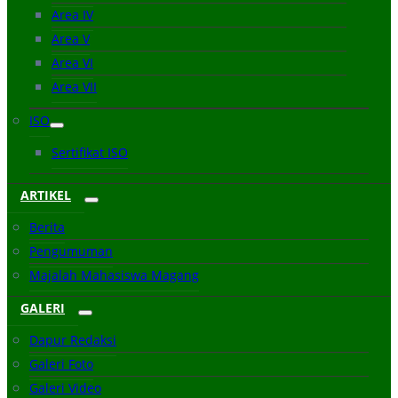
Area IV
Area V
Area VI
Area VII
ISO
Sertifikat ISO
ARTIKEL
Berita
Pengumuman
Majalah Mahasiswa Magang
GALERI
Dapur Redaksi
Galeri Foto
Galeri Video