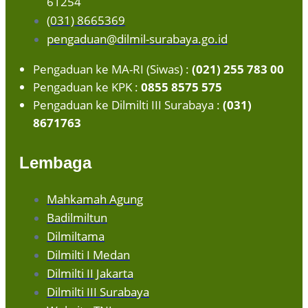
61254
(031) 8665369
pengaduan@dilmil-surabaya.go.id
Pengaduan ke MA-RI (Siwas) :
(021) 255 783 00
Pengaduan ke KPK :
0855 8575 575
Pengaduan ke Dilmilti III Surabaya :
(031)
8671763
Lembaga
Mahkamah Agung
Badilmiltun
Dilmiltama
Dilmilti I Medan
Dilmilti II Jakarta
Dilmilti III Surabaya