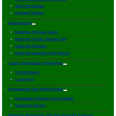
Agen Perubahan
Pegawai Teladan
Budaya Kerja
Pedoman Perilaku Hakim
Pedoman Prilaku Pegawai MA
Kode Etik Panitera
Kode Etik Aparatur Sipil Negara
Sistem Pengelolaan Pengadilan
Yurisprudensi
E-Learning
Pengawasan Dan Pendisiplinan
Penegakan Disiplin Kinerja Hakim
Hukuman Disiplin
Prosedur Peringatan Dini Dan Prosedur Evakuasi