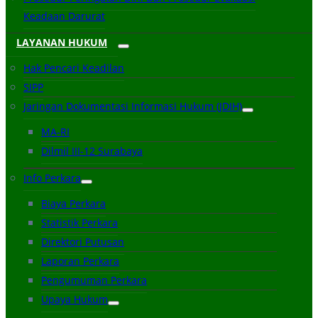
Keadaan Darurat
LAYANAN HUKUM
Hak Pencari Keadilan
SIPP
Jaringan Dokumentasi Informasi Hukum (JDIH)
MA-RI
Dilmil III-12 Surabaya
Info Perkara
Biaya Perkara
Statistik Perkara
Direktori Putusan
Laporan Perkara
Pengumuman Perkara
Upaya Hukum