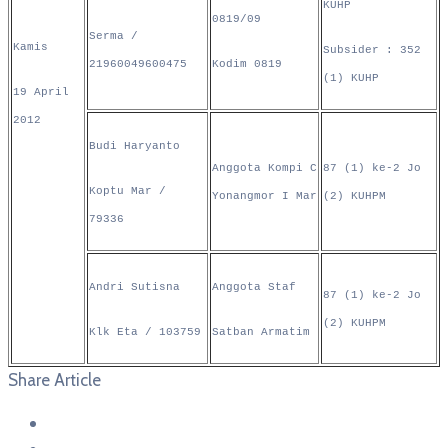
KUHP
0819/09
Serma /
Kamis
Subsider : 352
21960049600475
Kodim 0819
(1) KUHP
19 April
2012
Budi Haryanto
Anggota Kompi C
87 (1) ke-2 Jo
Koptu Mar /
Yonangmor I Mar
(2) KUHPM
79336
Andri Sutisna
Anggota Staf
87 (1) ke-2 Jo
(2) KUHPM
Klk Eta / 103759
Satban Armatim
Share Article