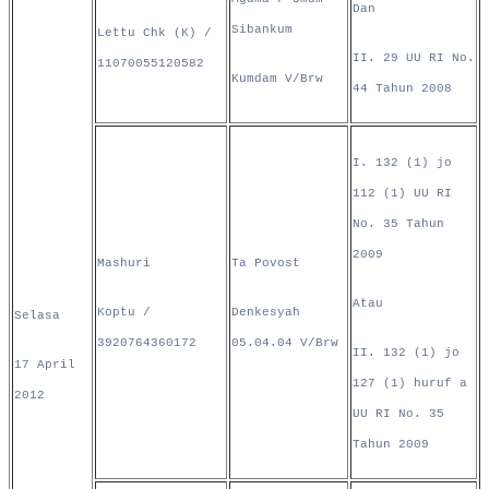
Dan
Sibankum
Lettu Chk (K) /
II. 29 UU RI No.
11070055120582
Kumdam V/Brw
44 Tahun 2008
I. 132 (1) jo
112 (1) UU RI
No. 35 Tahun
2009
Mashuri
Ta Povost
Atau
Koptu /
Denkesyah
Selasa
3920764360172
05.04.04 V/Brw
II. 132 (1) jo
17 April
127 (1) huruf a
2012
UU RI No. 35
Tahun 2009