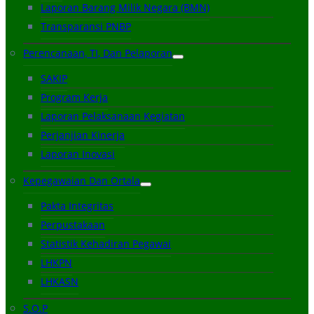
Laporan Barang Milik Negara (BMN)
Transparansi PNBP
Perencanaan, TI, Dan Pelaporan
SAKIP
Program Kerja
Laporan Pelaksanaan Kegiatan
Perjanjian Kinerja
Laporan Inovasi
Kepegawaian Dan Ortala
Pakta Integritas
Perpustakaan
Statistik Kehadiran Pegawai
LHKPN
LHKASN
S.O.P