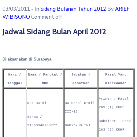
03/03/2011
- In
Sidang Bulanan Tahun 2012
By
ARIEF
WIBISONO
Comment off
Jadwal Sidang Bulan April 2012
Dilaksanakan di Surabaya
Hari /
Nama / Pangkat /
Jabatan /
Pasal Yang
Tanggal
NRP
Kesatuan
Didakwakan
Primer : Pasal
Kuk Haidi
Ba Urdal Otmil
263 (1) KUHP
III-12
Serma /
Subsider : Pasal
21960346780777
Babinkum TNI
263 (2) KUHP