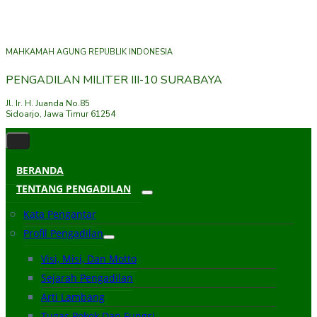
MAHKAMAH AGUNG REPUBLIK INDONESIA
PENGADILAN MILITER III-10 SURABAYA
Jl. Ir. H. Juanda No.85
Sidoarjo, Jawa Timur 61254
BERANDA
TENTANG PENGADILAN
Kata Pengantar
Profil Pengadilan
Visi, Misi, Dan Motto
Sejarah Pengadilan
Arti Lambang
Tugas Pokok Dan Fungsi