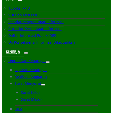
Tupoksi PPID
Visi Dan Misi PPID
Standar Pengumuman Informasi
Prosedur Permintaan Informasi
Daftar Informasi Publik (DIP)
Uji Konsekuensi Informasi Dikecualikan
KINERJA
Umum Dan Keuangan
Laporan Keuangan
Realisasi Anggaran
Surat Menyurat
Surat Keluar
Surat Masuk
DIPA