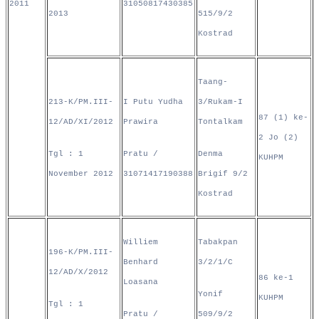
2011
31050817430385
2013
515/9/2
Kostrad
Taang-
213-K/PM.III-
I Putu Yudha
3/Rukam-I
87 (1) ke-
12/AD/XI/2012
Prawira
Tontalkam
2 Jo (2)
Tgl : 1
Pratu /
Denma
KUHPM
November 2012
31071417190388
Brigif 9/2
Kostrad
Williem
Tabakpan
196-K/PM.III-
Benhard
3/2/1/C
12/AD/X/2012
86 ke-1
Loasana
Yonif
KUHPM
Tgl : 1
Pratu /
509/9/2