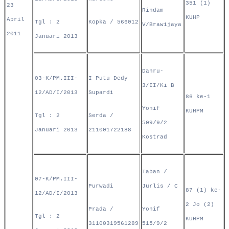
351 (1)
23
Rindam
KUHP
April
Tgl : 2
Kopka / 566012
V/Brawijaya
2011
Januari 2013
Danru-
03-K/PM.III-
I Putu Dedy
3/II/Ki B
12/AD/I/2013
Supardi
86 ke-1
Yonif
KUHPM
Tgl : 2
Serda /
509/9/2
Januari 2013
211001722188
Kostrad
Taban /
07-K/PM.III-
Purwadi
Jurlis / C
87 (1) ke-
12/AD/I/2013
2 Jo (2)
Prada /
Yonif
Tgl : 2
KUHPM
31100319561289
515/9/2