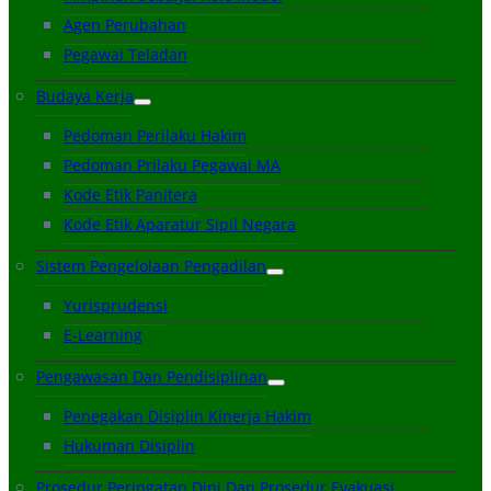
Agen Perubahan
Pegawai Teladan
Budaya Kerja
Pedoman Perilaku Hakim
Pedoman Prilaku Pegawai MA
Kode Etik Panitera
Kode Etik Aparatur Sipil Negara
Sistem Pengelolaan Pengadilan
Yurisprudensi
E-Learning
Pengawasan Dan Pendisiplinan
Penegakan Disiplin Kinerja Hakim
Hukuman Disiplin
Prosedur Peringatan Dini Dan Prosedur Evakuasi