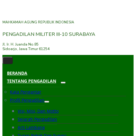
MAHKAMAH AGUNG REPUBLIK INDONESIA
PENGADILAN MILITER III-10 SURABAYA
Jl. Ir. H. Juanda No.85
Sidoarjo, Jawa Timur 61254
BERANDA
TENTANG PENGADILAN
Kata Pengantar
Profil Pengadilan
Visi, Misi, Dan Motto
Sejarah Pengadilan
Arti Lambang
Tugas Pokok Dan Fungsi