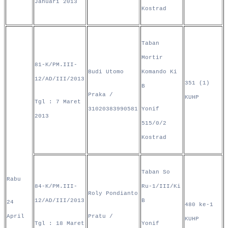
Januari 2013
Kostrad
Taban
Mortir
81-K/PM.III-
Budi Utomo
Komando Ki
12/AD/III/2013
351 (1)
B
Praka /
KUHP
Tgl : 7 Maret
31020383990581
Yonif
2013
515/0/2
Kostrad
Taban So
Rabu
84-K/PM.III-
Ru-1/III/Ki
Roly Pondianto
12/AD/III/2013
B
24
480 ke-1
April
Pratu /
KUHP
Tgl : 18 Maret
Yonif