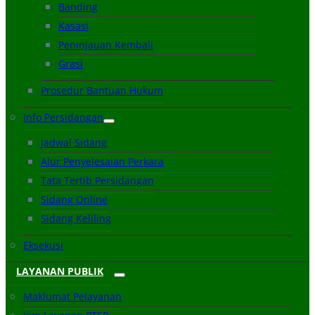
Banding
Kasasi
Peninjauan Kembali
Grasi
Prosedur Bantuan Hukum
Info Persidangan
Jadwal Sidang
Alur Penyelesaian Perkara
Tata Tertib Persidangan
Sidang Online
Sidang Keliling
Eksekusi
LAYANAN PUBLIK
Maklumat Pelayanan