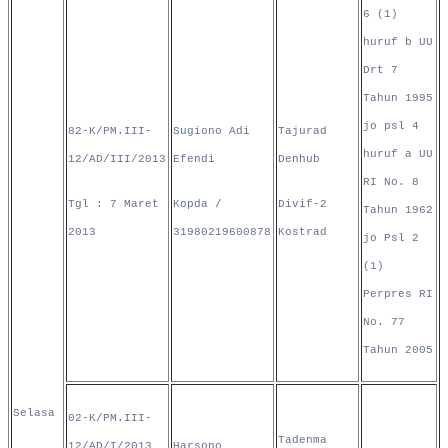
6 (1)
huruf b UU
Drt 7
Tahun 1995
jo psl 4
82-K/PM.III-
Sugiono Adi
Tajurad
huruf a UU
12/AD/III/2013
Efendi
Denhub
RI No. 8
Tgl : 7 Maret
Kopda /
Divif-2
Tahun 1962
2013
31980219600878
Kostrad
jo Psl 2
(1)
Perpres RI
No. 77
Tahun 2005
Selasa
02-K/PM.III-
Tadenma
12/AD/I/2013
Harsono