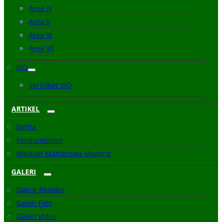
Area IV
Area V
Area VI
Area VII
ISO
Sertifikat ISO
ARTIKEL
Berita
Pengumuman
Majalah Mahasiswa Magang
GALERI
Dapur Redaksi
Galeri Foto
Galeri Video