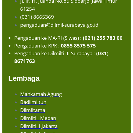
Jl. Ir. H. Juanda No.85 Sidoarjo, Jawa Timur
61254
(031) 8665369
pengaduan@dilmil-surabaya.go.id
Pengaduan ke MA-RI (Siwas) :
(021) 255 783 00
Pengaduan ke KPK :
0855 8575 575
Pengaduan ke Dilmilti III Surabaya :
(031)
8671763
Lembaga
Mahkamah Agung
Badilmiltun
Dilmiltama
Dilmilti I Medan
Dilmilti II Jakarta