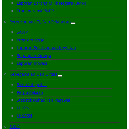
Laporan Barang Milik Negara (BMN)
Transparansi PNBP
Perencanaan, TI, Dan Pelaporan
SAKIP
Program Kerja
Laporan Pelaksanaan Kegiatan
Perjanjian Kinerja
Laporan Inovasi
Kepegawaian Dan Ortala
Pakta Integritas
Perpustakaan
Statistik Kehadiran Pegawai
LHKPN
LHKASN
S.O.P