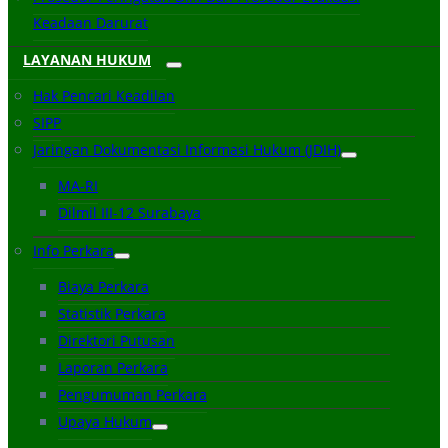
Keadaan Darurat
LAYANAN HUKUM
Hak Pencari Keadilan
SIPP
Jaringan Dokumentasi Informasi Hukum (JDIH)
MA-RI
Dilmil III-12 Surabaya
Info Perkara
Biaya Perkara
Statistik Perkara
Direktori Putusan
Laporan Perkara
Pengumuman Perkara
Upaya Hukum