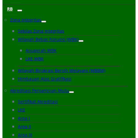
RB
Zona Integritas
Sekilas Zona Integritas
Wilayah Bebas Korupsi (WBK)
Anugerah WBK
LKE WBK
Wilayah Birokrasi Bersih Melayani (WBBM)
Himbauan Atas Gratifikasi
Akreditasi Penjaminan Mutu
Sertifikat Akreditasi
LKE
Area I
Area II
Area III