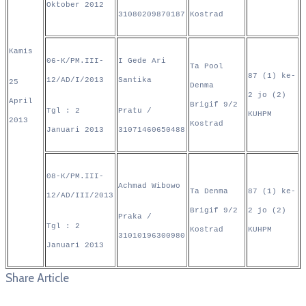
Oktober 2012
31080209870187
Kostrad
Kamis
06-K/PM.III-
I Gede Ari
Ta Pool
87 (1) ke-
12/AD/I/2013
Santika
25
Denma
2 jo (2)
April
Brigif 9/2
Tgl : 2
Pratu /
KUHPM
2013
Kostrad
Januari 2013
31071460650488
08-K/PM.III-
Achmad Wibowo
Ta Denma
87 (1) ke-
12/AD/III/2013
Brigif 9/2
2 jo (2)
Praka /
Tgl : 2
Kostrad
KUHPM
31010196300980
Januari 2013
Share Article