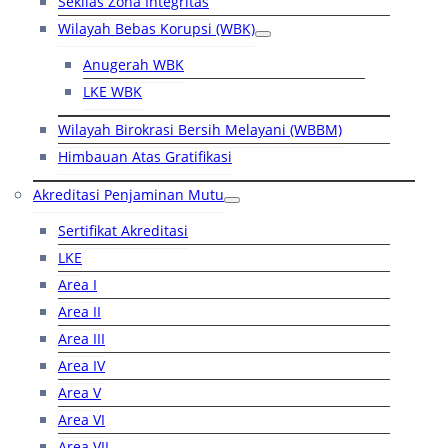
Sekilas Zona Integritas
Wilayah Bebas Korupsi (WBK)
Anugerah WBK
LKE WBK
Wilayah Birokrasi Bersih Melayani (WBBM)
Himbauan Atas Gratifikasi
Akreditasi Penjaminan Mutu
Sertifikat Akreditasi
LKE
Area I
Area II
Area III
Area IV
Area V
Area VI
Area VII