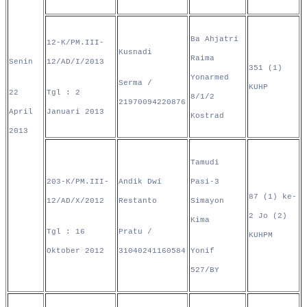
Ba Ahjatri
12-K/PM.III-
Kusnadi
Raima
Senin
12/AD/I/2013
351 (1)
Yonarmed
Serma /
KUHP
22
Tgl : 2
8/1/2
21970094220876
April
Januari 2013
Kostrad
2013
Tamudi
203-K/PM.III-
Andik Dwi
Pasi-3
87 (1) ke-
12/AD/X/2012
Restanto
Simayon
2 Jo (2)
Kima
Tgl : 16
Pratu /
KUHPM
Oktober 2012
31040241160584
Yonif
527/BY