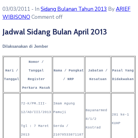
03/03/2011
- In
Sidang Bulanan Tahun 2013
By
ARIEF
WIBISONO
Comment off
Jadwal Sidang Bulan April 2013
Dilaksanakan di Jember
Nomor /
Hari /
Tanggal
Nama / Pangkat
Jabatan /
Pasal Yang
Tanggal
Register
/ NRP
Kesatuan
Didakwakan
Perkara Masuk
72-K/PM.III-
Imam Agung
Bayanarmed
12/AD/III/2013
Pamuji
281 ke-1
8/1/2
KUHP
Tgl : 7 Maret
Serda /
Kostrad
2013
21070533871187