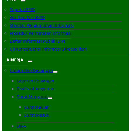
Tupoksi PPID
Visi Dan Misi PPID
Standar Pengumuman Informasi
Prosedur Permintaan Informasi
Daftar Informasi Publik (DIP)
Uji Konsekuensi Informasi Dikecualikan
KINERJA
Umum Dan Keuangan
Laporan Keuangan
Realisasi Anggaran
Surat Menyurat
Surat Keluar
Surat Masuk
DIPA