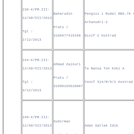
230-K/PM.III-
Baharudin
Pengisi 1 Rudal RBS.70 
12/AD/XII/2013
Arhanudri-2
Pratu /
Tgl :
3106077419108
Divif-2 Kostrad
2/12/2013
244-K/PM.III-
Ahmad Zainuri
12/AD/XII/2013
Ta Bansa Ton Koki A
Pratu /
Tgl :
Yonif 514/R/9/2 Kostrad
31090165620887
3/12/2013
240-K/PM.III-
Sudirman
12/AD/XII/2013
Adan Satlak Idik