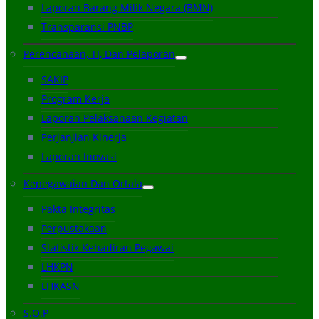
Laporan Barang Milik Negara (BMN)
Transparansi PNBP
Perencanaan, TI, Dan Pelaporan
SAKIP
Program Kerja
Laporan Pelaksanaan Kegiatan
Perjanjian Kinerja
Laporan Inovasi
Kepegawaian Dan Ortala
Pakta Integritas
Perpustakaan
Statistik Kehadiran Pegawai
LHKPN
LHKASN
S.O.P