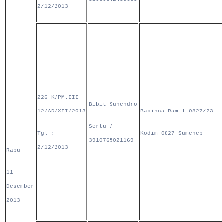
2/12/2013
226-K/PM.III-
Bibit Suhendro
12/AD/XII/2013
Babinsa Ramil 0827/23
Sertu /
Tgl :
Kodim 0827 Sumenep
3910765021169
2/12/2013
Rabu
11
Desember
2013