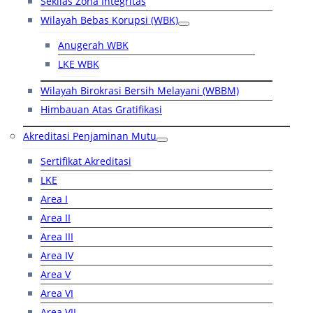
Sekilas Zona Integritas
Wilayah Bebas Korupsi (WBK)
Anugerah WBK
LKE WBK
Wilayah Birokrasi Bersih Melayani (WBBM)
Himbauan Atas Gratifikasi
Akreditasi Penjaminan Mutu
Sertifikat Akreditasi
LKE
Area I
Area II
Area III
Area IV
Area V
Area VI
Area VII