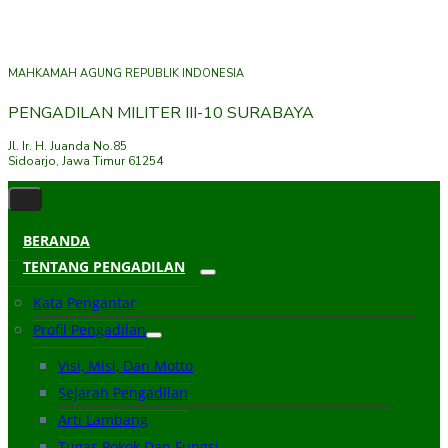
MAHKAMAH AGUNG REPUBLIK INDONESIA
PENGADILAN MILITER III-10 SURABAYA
Jl. Ir. H. Juanda No.85
Sidoarjo, Jawa Timur 61254
BERANDA
TENTANG PENGADILAN
Kata Pengantar
Profil Pengadilan
Visi, Misi, Dan Motto
Sejarah Pengadilan
Arti Lambang
Tugas Pokok Dan Fungsi