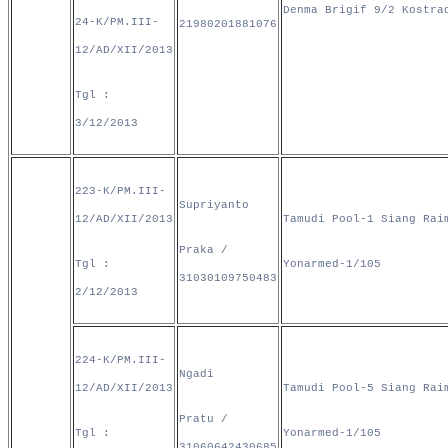
Denma Brigif 9/2 Kostra
24-K/PM.III-
21980201881076
12/AD/XII/2013
Tgl :
3/12/2013
223-K/PM.III-
Supriyanto
12/AD/XII/2013
Tamudi Pool-1 Siang Rai
Praka /
Tgl :
Yonarmed-1/105
31030109750483
2/12/2013
224-K/PM.III-
Ngadi
12/AD/XII/2013
Tamudi Pool-5 Siang Rai
Pratu /
Tgl :
Yonarmed-1/105
31060642430685