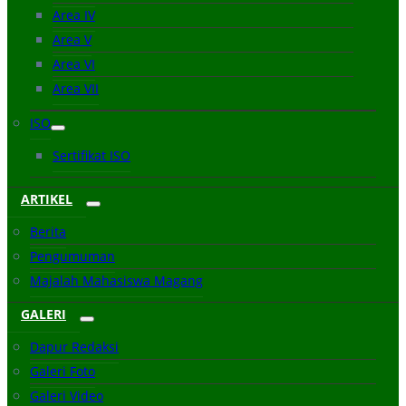
Area IV
Area V
Area VI
Area VII
ISO
Sertifikat ISO
ARTIKEL
Berita
Pengumuman
Majalah Mahasiswa Magang
GALERI
Dapur Redaksi
Galeri Foto
Galeri Video