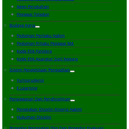
Agen Perubahan
Pegawai Teladan
Budaya Kerja
Pedoman Perilaku Hakim
Pedoman Prilaku Pegawai MA
Kode Etik Panitera
Kode Etik Aparatur Sipil Negara
Sistem Pengelolaan Pengadilan
Yurisprudensi
E-Learning
Pengawasan Dan Pendisiplinan
Penegakan Disiplin Kinerja Hakim
Hukuman Disiplin
Prosedur Peringatan Dini Dan Prosedur Evakuasi