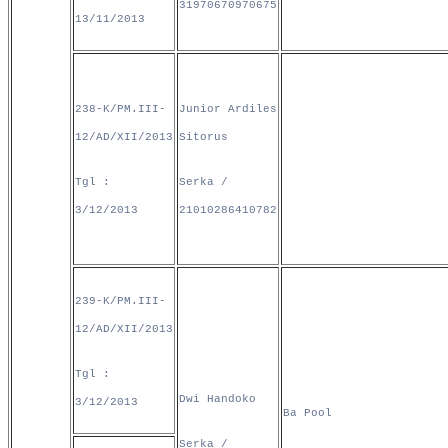
31970670970675
13/11/2013
238-K/PM.III-
Junior Ardiles
12/AD/XII/2013
Sitorus
Tgl :
Serka /
3/12/2013
21010286410782
239-K/PM.III-
12/AD/XII/2013
Tgl :
Dwi Handoko
3/12/2013
Ba Pool
Serka /