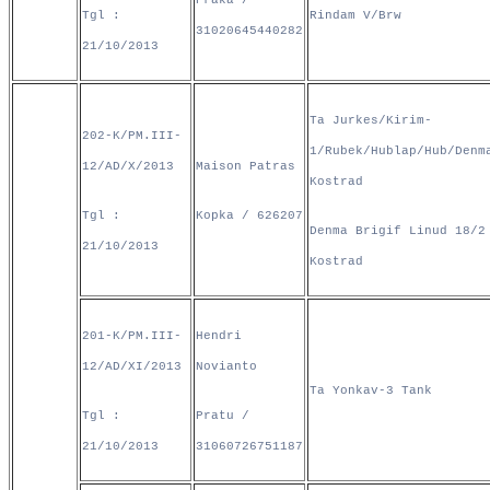
Praka /
Tgl :
Rindam V/Brw
31020645440282
21/10/2013
Ta Jurkes/Kirim-
202-K/PM.III-
1/Rubek/Hublap/Hub/Denm
12/AD/X/2013
Maison Patras
Kostrad
Tgl :
Kopka / 626207
Denma Brigif Linud 18/2
21/10/2013
Kostrad
201-K/PM.III-
Hendri
12/AD/XI/2013
Novianto
Ta Yonkav-3 Tank
Tgl :
Pratu /
21/10/2013
31060726751187