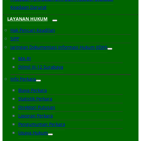
Keadaan Darurat
LAYANAN HUKUM
Hak Pencari Keadilan
SIPP
Jaringan Dokumentasi Informasi Hukum (JDIH)
MA-RI
Dilmil III-12 Surabaya
Info Perkara
Biaya Perkara
Statistik Perkara
Direktori Putusan
Laporan Perkara
Pengumuman Perkara
Upaya Hukum