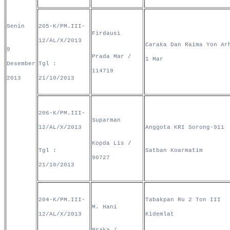
Senin
205-K/PM.III-
Firdausi
12/AL/X/2013
Caraka Dan Raima Yon Ar
9
Prada Mar /
1 Mar
Desember
Tgl :
114719
2013
21/10/2013
206-K/PM.III-
Suparman
12/AL/X/2013
Anggota KRI Sorong-911
Kopda Lis /
Tgl :
Satban Koarmatim
90727
21/10/2013
204-K/PM.III-
Tabakpan Ru 2 Ton III
M. Hani
12/AL/X/2013
Kidemlat