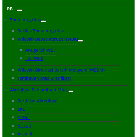
RB
Zona Integritas
Sekilas Zona Integritas
Wilayah Bebas Korupsi (WBK)
Anugerah WBK
LKE WBK
Wilayah Birokrasi Bersih Melayani (WBBM)
Himbauan Atas Gratifikasi
Akreditasi Penjaminan Mutu
Sertifikat Akreditasi
LKE
Area I
Area II
Area III