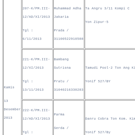
207-K/PM.III-
Muhammad Adha
Ta Angru 3/11 Kompi C
12/AD/XI/2013
Jakaria
Yon Zipur-5
Tgl :
Prada /
6/11/2013
31100522910588
221-K/PM.III-
Bambang
12/XI/2013
Sutrisna
Tamudi Pool-2 Ton Ang K
Tgl :
Pratu /
Yonif 527/BY
Kamis
13/11/2013
31040216330283
13
Desember
222-K/PM.III-
Parma
2013
12/AD/XI/2013
Danru Cobra Ton Kom. Ki
Serda /
Tgl :
Yonif 527/By