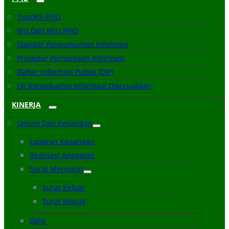
Tupoksi PPID
Visi Dan Misi PPID
Standar Pengumuman Informasi
Prosedur Permintaan Informasi
Daftar Informasi Publik (DIP)
Uji Konsekuensi Informasi Dikecualikan
KINERJA
Umum Dan Keuangan
Laporan Keuangan
Realisasi Anggaran
Surat Menyurat
Surat Keluar
Surat Masuk
DIPA