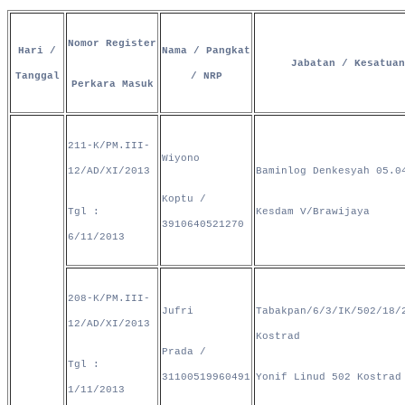
Nomor Register
Hari /
Nama / Pangkat
Jabatan / Kesatuan
Tanggal
/ NRP
Perkara Masuk
211-K/PM.III-
Wiyono
12/AD/XI/2013
Baminlog Denkesyah 05.0
Koptu /
Tgl :
Kesdam V/Brawijaya
3910640521270
6/11/2013
208-K/PM.III-
Jufri
Tabakpan/6/3/IK/502/18/
12/AD/XI/2013
Kostrad
Prada /
Tgl :
31100519960491
Yonif Linud 502 Kostrad
1/11/2013