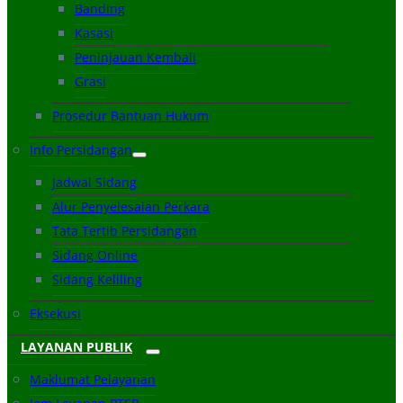
Banding
Kasasi
Peninjauan Kembali
Grasi
Prosedur Bantuan Hukum
Info Persidangan
Jadwal Sidang
Alur Penyelesaian Perkara
Tata Tertib Persidangan
Sidang Online
Sidang Keliling
Eksekusi
LAYANAN PUBLIK
Maklumat Pelayanan