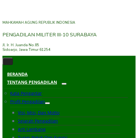
MAHKAMAH AGUNG REPUBLIK INDONESIA
PENGADILAN MILITER III-10 SURABAYA
Jl. Ir. H. Juanda No.85
Sidoarjo, Jawa Timur 61254
BERANDA
TENTANG PENGADILAN
Kata Pengantar
Profil Pengadilan
Visi, Misi, Dan Motto
Sejarah Pengadilan
Arti Lambang
Tugas Pokok Dan Fungsi