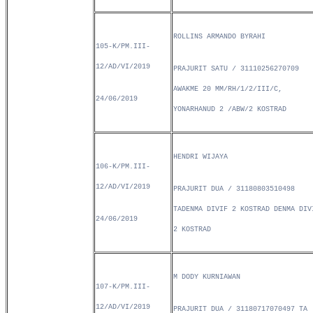
ROLLINS ARMANDO BYRAHI
105-K/PM.III-
12/AD/VI/2019
PRAJURIT SATU / 31110256270709
AWAKME 20 MM/RH/1/2/III/C,
24/06/2019
YONARHANUD 2 /ABW/2 KOSTRAD
HENDRI WIJAYA
106-K/PM.III-
12/AD/VI/2019
PRAJURIT DUA / 31180803510498
TADENMA DIVIF 2 KOSTRAD DENMA DIV
24/06/2019
2 KOSTRAD
M DODY KURNIAWAN
107-K/PM.III-
12/AD/VI/2019
PRAJURIT DUA / 31180717070497 TA