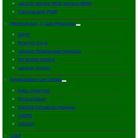
Laporan Barang Milik Negara (BMN)
Transparansi PNBP
Perencanaan, TI, Dan Pelaporan
SAKIP
Program Kerja
Laporan Pelaksanaan Kegiatan
Perjanjian Kinerja
Laporan Inovasi
Kepegawaian Dan Ortala
Pakta Integritas
Perpustakaan
Statistik Kehadiran Pegawai
LHKPN
LHKASN
S.O.P