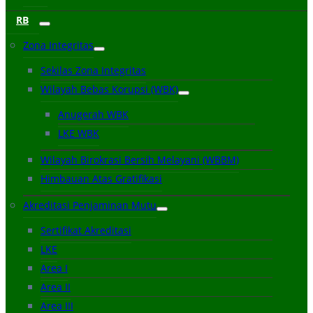
RB
Zona Integritas
Sekilas Zona Integritas
Wilayah Bebas Korupsi (WBK)
Anugerah WBK
LKE WBK
Wilayah Birokrasi Bersih Melayani (WBBM)
Himbauan Atas Gratifikasi
Akreditasi Penjaminan Mutu
Sertifikat Akreditasi
LKE
Area I
Area II
Area III