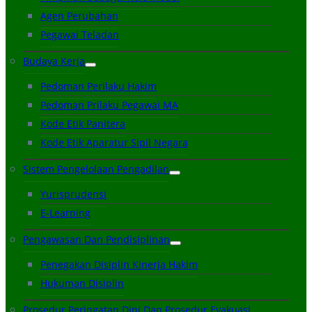
Agen Perubahan
Pegawai Teladan
Budaya Kerja
Pedoman Perilaku Hakim
Pedoman Prilaku Pegawai MA
Kode Etik Panitera
Kode Etik Aparatur Sipil Negara
Sistem Pengelolaan Pengadilan
Yurisprudensi
E-Learning
Pengawasan Dan Pendisiplinan
Penegakan Disiplin Kinerja Hakim
Hukuman Disiplin
Prosedur Peringatan Dini Dan Prosedur Evakuasi