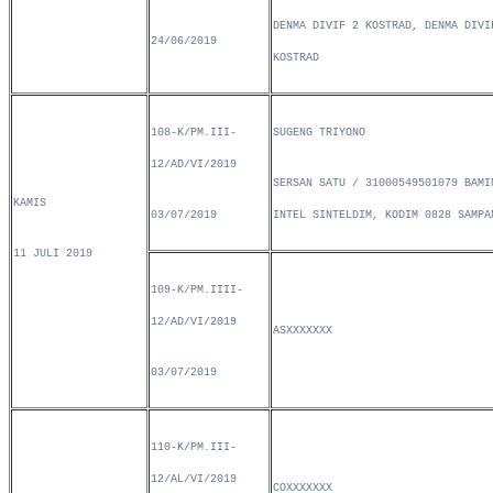
DENMA DIVIF 2 KOSTRAD, DENMA DIVI
24/06/2019
KOSTRAD
108-K/PM.III-
SUGENG TRIYONO
12/AD/VI/2019
SERSAN SATU / 31000549501079 BAMI
KAMIS
03/07/2019
INTEL SINTELDIM, KODIM 0828 SAMPA
11 JULI 2019
109-K/PM.IIII-
12/AD/VI/2019
ASXXXXXXX
03/07/2019
110-K/PM.III-
12/AL/VI/2019
COXXXXXXX