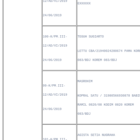
12/AD/VI/2019
EXXXXXX
24/06/2019
100-K/PM.III-
TEGUH SUGIARTO
12/AD/VI/2019
LETTU CBA/21940024280674 PAMA KOR
24/06/2019
083/BDJ KOREM 083/BDJ
MASROHIM
99-K/PM.III-
12/AD/VI/2019
KOPRAL SATU / 31980566930878 BABI
RAMIL 0820/08 KODIM 0820 KOREM
24/06/2019
083/BDJ
AGISTA SETIA NUGRAHA
101-K/PM.III-