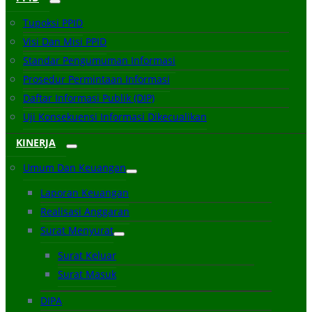
Tupoksi PPID
Visi Dan Misi PPID
Standar Pengumuman Informasi
Prosedur Permintaan Informasi
Daftar Informasi Publik (DIP)
Uji Konsekuensi Informasi Dikecualikan
KINERJA
Umum Dan Keuangan
Laporan Keuangan
Realisasi Anggaran
Surat Menyurat
Surat Keluar
Surat Masuk
DIPA