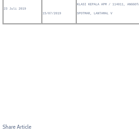
KLASI KEPALA APM / 114011, ANGGOT
23 Juli 2019
15/07/2019
SPOTMAR, LANTAMAL V
Share Article