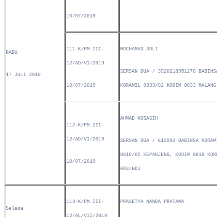
10/07/2019
111-K/PM.III-
MOCHAMAD SOLI
RABU
12/AD/VI/2019
SERSAN DUA / 3920218951270 BABINS
17 JULI 2019
10/07/2019
KORAMIL 0833/02 KODIM 0833 MALANG
AHMAD KOSASIH
112-K/PM.III-
12/AD/VI/2019
SERSAN DUA / 613992 BABINSA KORAM
0818/05 KEPANJENG, KODIM 0818 KOR
10/07/2019
083/BDJ
113-K/PM.III-
PRASETYA NANDA PRATAMA
Selasa
12/AL/VII/2019