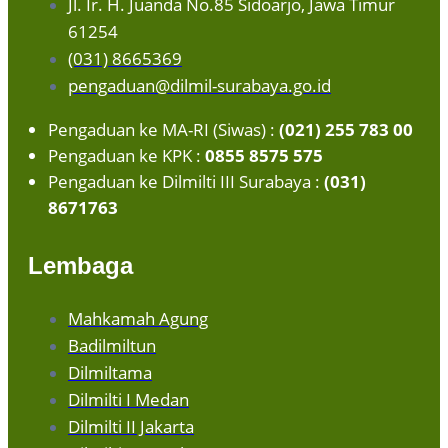
Jl. Ir. H. Juanda No.85 Sidoarjo, Jawa Timur
61254
(031) 8665369
pengaduan@dilmil-surabaya.go.id
Pengaduan ke MA-RI (Siwas) :
(021) 255 783 00
Pengaduan ke KPK :
0855 8575 575
Pengaduan ke Dilmilti III Surabaya :
(031)
8671763
Lembaga
Mahkamah Agung
Badilmiltun
Dilmiltama
Dilmilti I Medan
Dilmilti II Jakarta