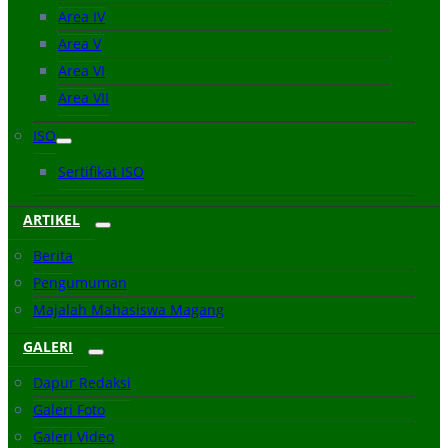
Area IV
Area V
Area VI
Area VII
ISO
Sertifikat ISO
ARTIKEL
Berita
Pengumuman
Majalah Mahasiswa Magang
GALERI
Dapur Redaksi
Galeri Foto
Galeri Video