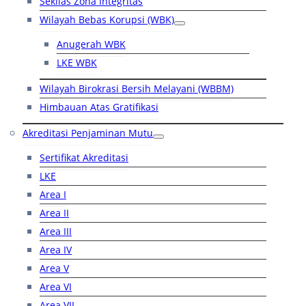
Sekilas Zona Integritas
Wilayah Bebas Korupsi (WBK)
Anugerah WBK
LKE WBK
Wilayah Birokrasi Bersih Melayani (WBBM)
Himbauan Atas Gratifikasi
Akreditasi Penjaminan Mutu
Sertifikat Akreditasi
LKE
Area I
Area II
Area III
Area IV
Area V
Area VI
Area VII