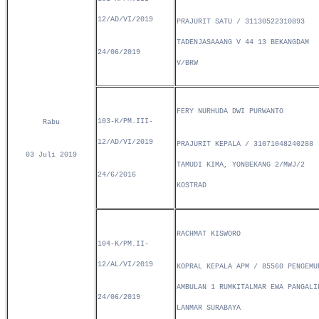
12/AD/VI/2019
PRAJURIT SATU / 31130522310893
TADENJASAAANG V 44 13 BEKANGDAM
24/06/2019
V/BRW
FERY NURHUDA DWI PURWANTO
103-K/PM.III-
Rabu
12/AD/VI/2019
PRAJURIT KEPALA / 31071048240288
03 Juli 2019
TAMUDI KIMA, YONBEKANG 2/MWJ/2
24/6/2016
KOSTRAD
RACHMAT KISWORO
104-K/PM.II-
12/AL/VI/2019
KOPRAL KEPALA APM / 85560 PENGEMU
AMBULAN 1 RUMKITALMAR EWA PANGALI
24/06/2019
LANMAR SURABAYA