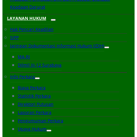
Keadaan Darurat
LAYANAN HUKUM
Hak Pencari Keadilan
SIPP
Jaringan Dokumentasi Informasi Hukum (JDIH)
MA-RI
Dilmil III-12 Surabaya
Info Perkara
Biaya Perkara
Statistik Perkara
Direktori Putusan
Laporan Perkara
Pengumuman Perkara
Upaya Hukum