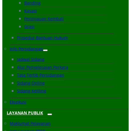
Banding
Kasasi
Peninjauan Kembali
Grasi
Prosedur Bantuan Hukum
Info Persidangan
Jadwal Sidang
Alur Penyelesaian Perkara
Tata Tertib Persidangan
Sidang Online
Sidang Keliling
Eksekusi
LAYANAN PUBLIK
Maklumat Pelayanan