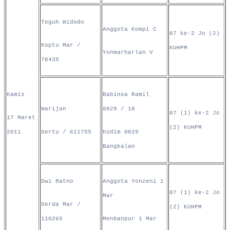
Teguh Widodo
Anggota Kompi C
87 ke-2 Jo (2)
Koptu Mar /
KUHPM
Yonmarharlan V
78435
Kamis
Babinsa Ramil
Warijan
0829 / 18
87 (1) ke-2 Jo
17 Maret
(2) KUHPM
2011
Sertu / 611755
Kodim 0829
Bangkalan
Dwi Ratno
Anggota Yonzeni 1
87 (1) ke-2 Jo
Mar
Serda Mar /
(2) KUHPM
110265
Menbanpur 1 Mar