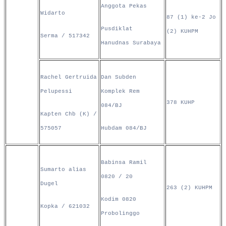
Anggota Pekas
Widarto
87 (1) ke-2 Jo
Pusdiklat
(2) KUHPM
Serma / 517342
Hanudnas Surabaya
Rachel Gertruida
Dan Subden
Pelupessi
Komplek Rem
378 KUHP
084/BJ
Kapten Chb (K) /
575057
Hubdam 084/BJ
Babinsa Ramil
Sumarto alias
0820 / 20
Dugel
263 (2) KUHPM
Kodim 0820
Kopka / 621032
Probolinggo