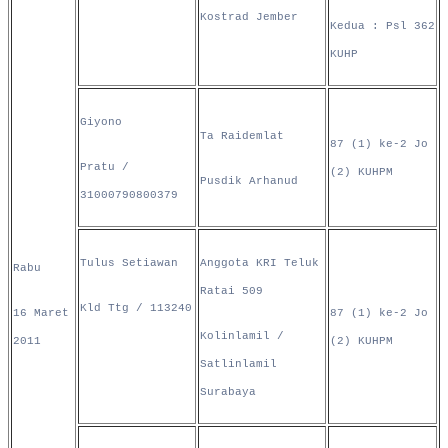
Kostrad Jember
Kedua : Psl 362
KUHP
Giyono
Ta Raidemlat
87 (1) ke-2 Jo
Pratu /
(2) KUHPM
Pusdik Arhanud
31000790800379
Tulus Setiawan
Anggota KRI Teluk
Rabu
Ratai 509
Kld Ttg / 113240
16 Maret
87 (1) ke-2 Jo
Kolinlamil /
2011
(2) KUHPM
Satlinlamil
Surabaya