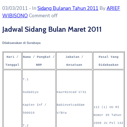
03/03/2011
- In
Sidang Bulanan Tahun 2011
By
ARIEF
WIBISONO
Comment off
Jadwal Sidang Bulan Maret 2011
Dilaksanakan di Surabaya
Hari /
Nama / Pangkat /
Jabatan /
Pasal Yang
Tanggal
NRP
Kesatuan
Didakwakan
T.1
Sudadiyo
Kaurmincad V/31
Kapten Inf /
Babinvetcaddam
112 (1) UU RI
500019
V/Brw
Nomor 35 Tahun
2009 Jo Psl 132
T.2