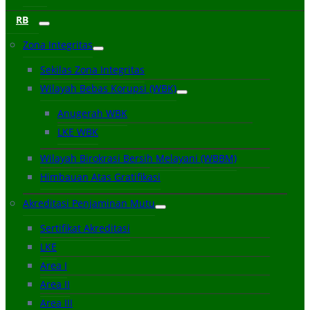
RB
Zona Integritas
Sekilas Zona Integritas
Wilayah Bebas Korupsi (WBK)
Anugerah WBK
LKE WBK
Wilayah Birokrasi Bersih Melayani (WBBM)
Himbauan Atas Gratifikasi
Akreditasi Penjaminan Mutu
Sertifikat Akreditasi
LKE
Area I
Area II
Area III