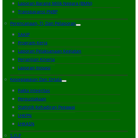
Laporan Barang Milik Negara (BMN)
Transparansi PNBP
Perencanaan, TI, Dan Pelaporan
SAKIP
Program Kerja
Laporan Pelaksanaan Kegiatan
Perjanjian Kinerja
Laporan Inovasi
Kepegawaian Dan Ortala
Pakta Integritas
Perpustakaan
Statistik Kehadiran Pegawai
LHKPN
LHKASN
S.O.P