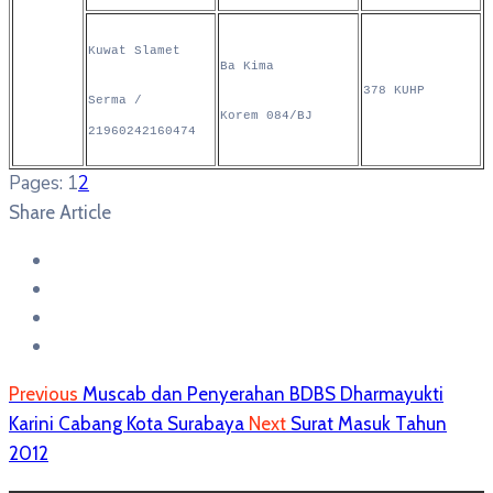
Kuwat Slamet
Ba Kima
378 KUHP
Serma /
Korem 084/BJ
21960242160474
Pages:
1
2
Share Article
Previous
Muscab dan Penyerahan BDBS Dharmayukti
Karini Cabang Kota Surabaya
Next
Surat Masuk Tahun
2012