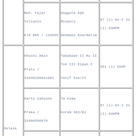
Moh. Fajar
Anggota Dpb
87 (1) ke-2 Jo
Yulianto
Minpers
(2) KUHPM
Kld Bek / 110699
Denmako Koarmatim
Khusni Amin
Tabakpan II Ru II
Ton III Kipan C
351 (1) KUHP
Pratu /
31040208661082
Yonif 516/CY
Harto Cahyono
Ta Kima
87 (1) ke-2 Jo
Praka /
Korem 083/BJ
(2) KUHPM
31000590079
Selasa