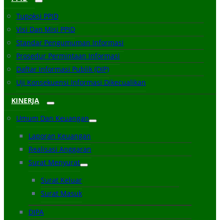
Tupoksi PPID
Visi Dan Misi PPID
Standar Pengumuman Informasi
Prosedur Permintaan Informasi
Daftar Informasi Publik (DIP)
Uji Konsekuensi Informasi Dikecualikan
KINERJA
Umum Dan Keuangan
Laporan Keuangan
Realisasi Anggaran
Surat Menyurat
Surat Keluar
Surat Masuk
DIPA