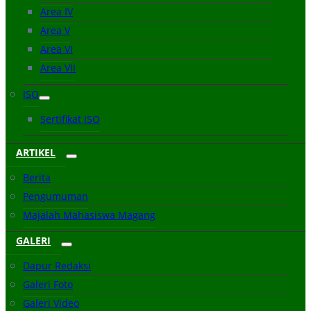
Area IV
Area V
Area VI
Area VII
ISO
Sertifikat ISO
ARTIKEL
Berita
Pengumuman
Majalah Mahasiswa Magang
GALERI
Dapur Redaksi
Galeri Foto
Galeri Video