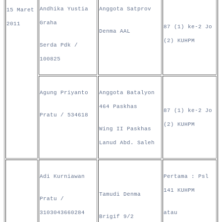
Andhika Yustia
Anggota Satprov
15 Maret
Graha
2011
87 (1) ke-2 Jo
Denma AAL
(2) KUHPM
Serda Pdk /
100825
Agung Priyanto
Anggota Batalyon
464 Paskhas
87 (1) ke-2 Jo
Pratu / 534618
(2) KUHPM
Wing II Paskhas
Lanud Abd. Saleh
Adi Kurniawan
Pertama : Psl
141 KUHPM
Tamudi Denma
Pratu /
3103043660284
atau
Brigif 9/2