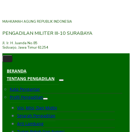
MAHKAMAH AGUNG REPUBLIK INDONESIA
PENGADILAN MILITER III-10 SURABAYA
Jl. Ir. H. Juanda No.85
Sidoarjo, Jawa Timur 61254
BERANDA
TENTANG PENGADILAN
Kata Pengantar
Profil Pengadilan
Visi, Misi, Dan Motto
Sejarah Pengadilan
Arti Lambang
Tugas Pokok Dan Fungsi