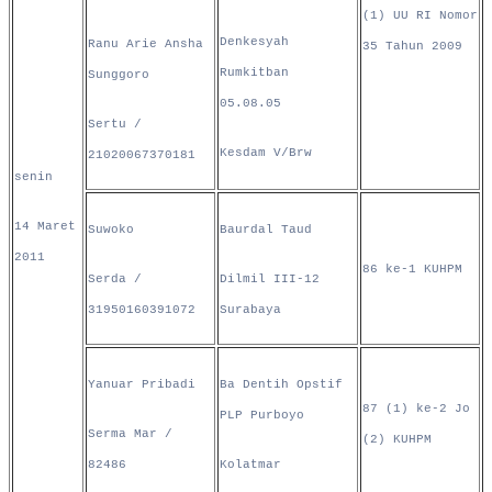
(1) UU RI Nomor
Denkesyah
Ranu Arie Ansha
35 Tahun 2009
Rumkitban
Sunggoro
05.08.05
Sertu /
Kesdam V/Brw
21020067370181
senin
14 Maret
Suwoko
Baurdal Taud
2011
86 ke-1 KUHPM
Serda /
Dilmil III-12
31950160391072
Surabaya
Yanuar Pribadi
Ba Dentih Opstif
87 (1) ke-2 Jo
PLP Purboyo
Serma Mar /
(2) KUHPM
82486
Kolatmar