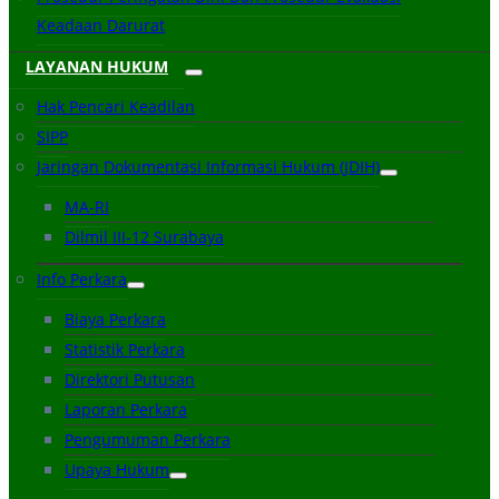
Keadaan Darurat
LAYANAN HUKUM
Hak Pencari Keadilan
SIPP
Jaringan Dokumentasi Informasi Hukum (JDIH)
MA-RI
Dilmil III-12 Surabaya
Info Perkara
Biaya Perkara
Statistik Perkara
Direktori Putusan
Laporan Perkara
Pengumuman Perkara
Upaya Hukum