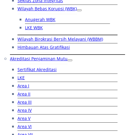
Sekilas Zona Integritas
Wilayah Bebas Korupsi (WBK)
Anugerah WBK
LKE WBK
Wilayah Birokrasi Bersih Melayani (WBBM)
Himbauan Atas Gratifikasi
Akreditasi Penjaminan Mutu
Sertifikat Akreditasi
LKE
Area I
Area II
Area III
Area IV
Area V
Area VI
Area VII