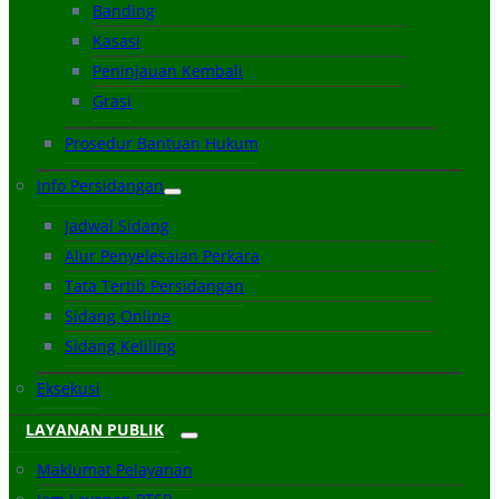
Banding
Kasasi
Peninjauan Kembali
Grasi
Prosedur Bantuan Hukum
Info Persidangan
Jadwal Sidang
Alur Penyelesaian Perkara
Tata Tertib Persidangan
Sidang Online
Sidang Keliling
Eksekusi
LAYANAN PUBLIK
Maklumat Pelayanan