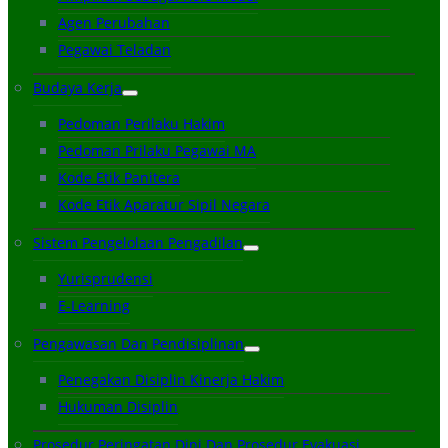
Agen Perubahan
Pegawai Teladan
Budaya Kerja
Pedoman Perilaku Hakim
Pedoman Prilaku Pegawai MA
Kode Etik Panitera
Kode Etik Aparatur Sipil Negara
Sistem Pengelolaan Pengadilan
Yurisprudensi
E-Learning
Pengawasan Dan Pendisiplinan
Penegakan Disiplin Kinerja Hakim
Hukuman Disiplin
Prosedur Peringatan Dini Dan Prosedur Evakuasi