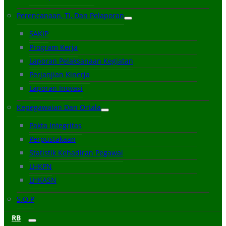
Perencanaan, TI, Dan Pelaporan
SAKIP
Program Kerja
Laporan Pelaksanaan Kegiatan
Perjanjian Kinerja
Laporan Inovasi
Kepegawaian Dan Ortala
Pakta Integritas
Perpustakaan
Statistik Kehadiran Pegawai
LHKPN
LHKASN
S.O.P
RB