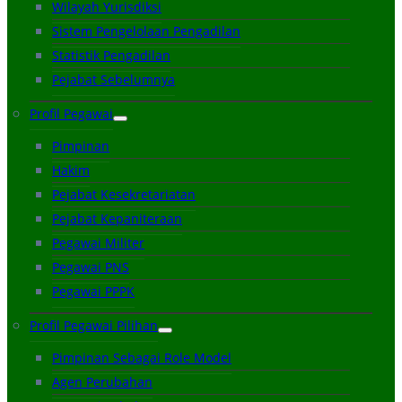
Wilayah Yurisdiksi
Sistem Pengelolaan Pengadilan
Statistik Pengadilan
Pejabat Sebelumnya
Profil Pegawai
Pimpinan
Hakim
Pejabat Kesekretariatan
Pejabat Kepaniteraan
Pegawai Militer
Pegawai PNS
Pegawai PPPK
Profil Pegawai Pilihan
Pimpinan Sebagai Role Model
Agen Perubahan