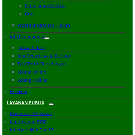
Peninjauan Kembali
Grasi
Prosedur Bantuan Hukum
Info Persidangan
Jadwal Sidang
Alur Penyelesaian Perkara
Tata Tertib Persidangan
Sidang Online
Sidang Keliling
Eksekusi
LAYANAN PUBLIK
Maklumat Pelayanan
Jam Layanan PTSP
Kinerja Hakim Dan PP