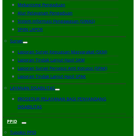
Mekanisme Pengaduan
Alur Pelayanan Pengaduan
Sistem Informasi Pengawasan (SIWAS)
SP4N LAPOR
Survei
Laporan Survei Kepuasan Masyarakat (SKM)
Laporan Tindak Lanjut Hasil SKM
Laporan Survei Persepsi Anti Korupsi (SPAK)
Laporan Tindak Lanjut Hasil SPAK
LAYANAN DISABILITAS
PROSEDUR PELAYANAN BAGI PENYANDANG
DISABILITAS
PPID
Tupoksi PPID