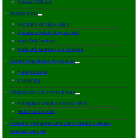
Pegawai Teladan
Budaya Kerja
Pedoman Perilaku Hakim
Pedoman Prilaku Pegawai MA
Kode Etik Panitera
Kode Etik Aparatur Sipil Negara
Sistem Pengelolaan Pengadilan
Yurisprudensi
E-Learning
Pengawasan Dan Pendisiplinan
Penegakan Disiplin Kinerja Hakim
Hukuman Disiplin
Prosedur Peringatan Dini Dan Prosedur Evakuasi
Keadaan Darurat