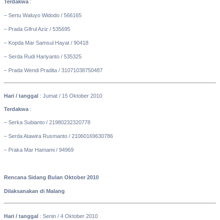
Terdakwa
:
– Sertu Waluyo Widodo / 566165
– Prada Gifrul Aziz / 535695
– Kopda Mar Samsul Hayat / 90418
– Serda Rudi Hariyanto / 535325
– Prada Wendi Pradita / 31071038750487
Hari / tanggal
: Jumat / 15 Oktober 2010
Terdakwa
:
– Serka Subianto / 21980232320778
– Serda Atawira Rusmanto / 21060169630786
– Praka Mar Hamami / 94969
Rencana Sidang Bulan Oktober 2010
Dilaksanakan di Malang
Hari / tanggal
: Senin / 4 Oktober 2010