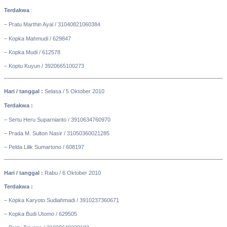
Terdakwa
:
– Pratu Marthin Ayal / 31040821060384
– Kopka Mahmudi / 629847
– Kopka Mudi / 612578
– Koptu Kuyun / 3920665100273
Hari / tanggal :
Selasa / 5 Oktober 2010
Terdakwa :
– Sertu Heru Suparnianto / 3910634760970
– Prada M. Sulton Nasir / 31050360021285
– Pelda Lilik Sumartono / 608197
Hari / tanggal :
Rabu / 6 Oktober 2010
Terdakwa :
– Kopka Karyoto Sudiahmadi / 3910237360671
– Kopka Budi Utomo / 629505