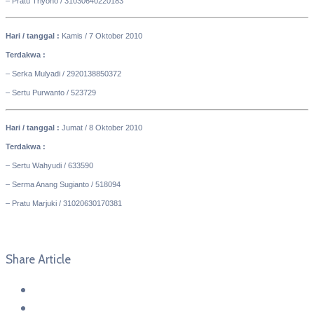
– Pratu Triyono / 31030640220183
Hari / tanggal :
Kamis / 7 Oktober 2010
Terdakwa :
– Serka Mulyadi / 2920138850372
– Sertu Purwanto / 523729
Hari / tanggal :
Jumat / 8 Oktober 2010
Terdakwa :
– Sertu Wahyudi / 633590
– Serma Anang Sugianto / 518094
– Pratu Marjuki / 31020630170381
Share Article