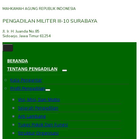
MAHKAMAH AGUNG REPUBLIK INDONESIA
PENGADILAN MILITER III-10 SURABAYA
Jl. Ir. H. Juanda No.85
Sidoarjo, Jawa Timur 61254
BERANDA
TENTANG PENGADILAN
Kata Pengantar
Profil Pengadilan
Visi, Misi, Dan Motto
Sejarah Pengadilan
Arti Lambang
Tugas Pokok Dan Fungsi
Struktur Organisasi