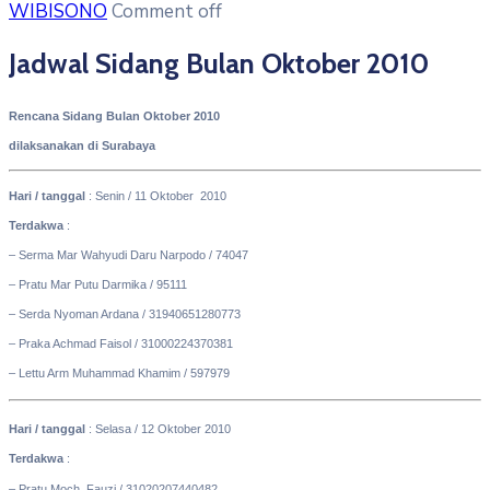
WIBISONO
Comment off
Jadwal Sidang Bulan Oktober 2010
Rencana Sidang Bulan Oktober 2010
dilaksanakan di Surabaya
Hari / tanggal
: Senin / 11 Oktober 2010
Terdakwa
:
– Serma Mar Wahyudi Daru Narpodo / 74047
– Pratu Mar Putu Darmika / 95111
– Serda Nyoman Ardana / 31940651280773
– Praka Achmad Faisol / 31000224370381
– Lettu Arm Muhammad Khamim / 597979
Hari / tanggal
: Selasa / 12 Oktober 2010
Terdakwa
:
– Pratu Moch. Fauzi / 31020207440482