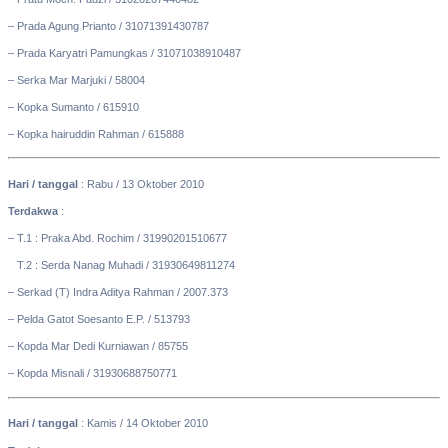
– Prada Agung Prianto / 31071391430787
– Prada Karyatri Pamungkas / 31071038910487
– Serka Mar Marjuki / 58004
– Kopka Sumanto / 615910
– Kopka hairuddin Rahman / 615888
Hari / tanggal
: Rabu / 13 Oktober 2010
Terdakwa
:
– T.1 : Praka Abd. Rochim / 31990201510677
–
T.2 : Serda Nanag Muhadi / 31930649811274
– Serkad (T) Indra Aditya Rahman / 2007.373
– Pelda Gatot Soesanto E.P. / 513793
– Kopda Mar Dedi Kurniawan / 85755
– Kopda Misnali / 31930688750771
Hari / tanggal
: Kamis / 14 Oktober 2010