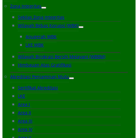
Zona Integritas
Sekilas Zona Integritas
Wilayah Bebas Korupsi (WBK)
Anugerah WBK
LKE WBK
Wilayah Birokrasi Bersih Melayani (WBBM)
Himbauan Atas Gratifikasi
Akreditasi Penjaminan Mutu
Sertifikat Akreditasi
LKE
Area I
Area II
Area III
Area IV
Area V