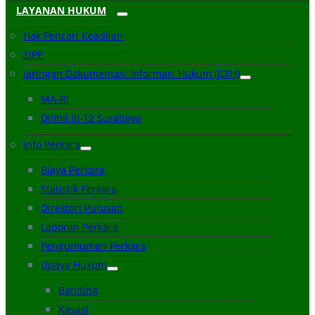
LAYANAN HUKUM
Hak Pencari Keadilan
SIPP
Jaringan Dokumentasi Informasi Hukum (JDIH)
MA-RI
Dilmil III-12 Surabaya
Info Perkara
Biaya Perkara
Statistik Perkara
Direktori Putusan
Laporan Perkara
Pengumuman Perkara
Upaya Hukum
Banding
Kasasi