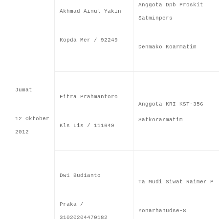
Anggota Dpb Proskit
Akhmad Ainul Yakin
Satminpers
Kopda Mer / 92249
Denmako Koarmatim
Jumat
Fitra Prahmantoro
Anggota KRI KST-356
12 Oktober
Satkorarmatim
Kls Lis / 111649
2012
Dwi Budianto
Ta Mudi Siwat Raimer P
Praka /
Yonarhanudse-8
31020204470182