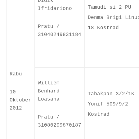
Didik
Tamudi si 2 PU
Ifridariono
Denma Brigi Linu
Pratu /
18 Kostrad
31040249831184
Rabu
Williem
Benhard
10
Tabakpan 3/2/1K
Loasana
Oktober
Yonif 509/9/2
2012
Kostrad
Pratu /
31080209870187