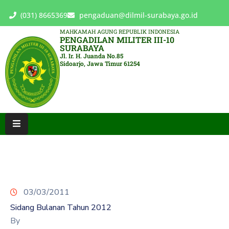
(031) 8665369
pengaduan@dilmil-surabaya.go.id
MAHKAMAH AGUNG REPUBLIK INDONESIA
PENGADILAN MILITER III-10
BERANDA
SURABAYA
Jl. Ir. H. Juanda No.85
Sidoarjo, Jawa Timur 61254
TENTANG
PENGADILAN
LAYANAN
HUKUM
LAYANAN
PUBLIK
PPID
03/03/2011
KINERJA
Sidang Bulanan Tahun 2012
RB
By