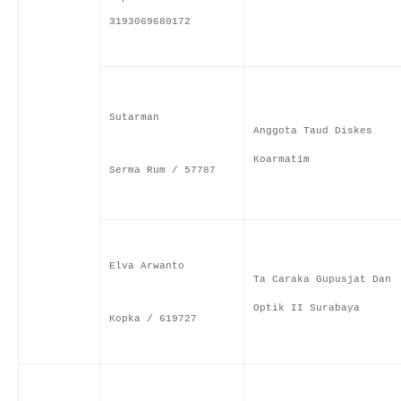
3193069680172
Sutarman
Anggota Taud Diskes
Koarmatim
Serma Rum / 57787
Elva Arwanto
Ta Caraka Gupusjat Dan
Optik II Surabaya
Kopka / 619727