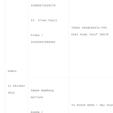
31980571620179
II. Irvan Fauzi
Taban Sangkakala Pok.
Koki Kima Yonif 500/R
Praka /
31020657800982
Kamis
11 Oktober
Samak Bambang
2012
Hartono
Ta Kodim 0830 / Sby Uta
Kopda /