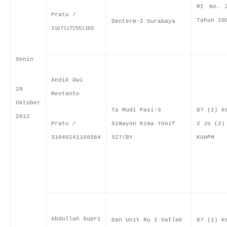
RI No. 
Pratu /
Tahun 20
Denterm-2 Surabaya
31071172551185
Senin
Andik Dwi
29
Restanto
Oktober
Ta Mudi Pasi-3
87 (1) k
2012
Pratu /
Simayon Kima Yonif
2 Jo (2)
31040241160584
527/BY
KUHPM
Abdullah Supri
Dan Unit Ru I Satlak
87 (1) k