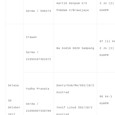
Hartib Denpom V/3
2 Jo (2)
Pomdam V/Brawijaya
KUHPM
Serma / 598274
Irawan
87 (1) k
Ba Kodim 0828 Sampang
2 Jo (2)
Serma /
KUHPM
21950187301072
Selasa
Danru/Kom/MA/502/18/2
Yudha Pranata
Kostrad
86 ke-1
30
KUHPM
Serda /
Oktober
Yonif Linud 502/18/2
21090007330789
2012
Kostrad