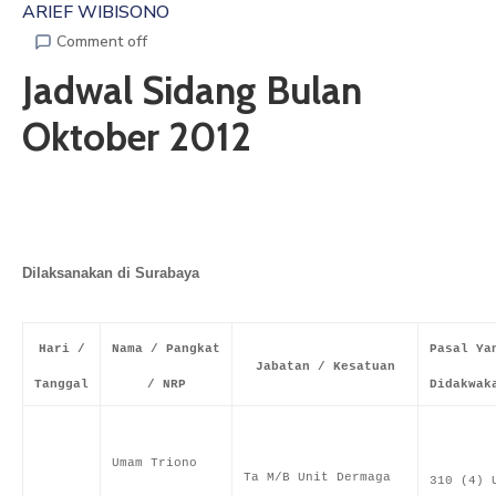
ARIEF WIBISONO
ARTIKEL
Comment off
Jadwal Sidang Bulan
GALERI
Oktober 2012
HUBUNGI
Dilaksanakan di Surabaya
Hari /
Nama / Pangkat
Pasal Ya
Jabatan / Kesatuan
Tanggal
/ NRP
Didakwak
Umam Triono
Ta M/B Unit Dermaga
310 (4) 