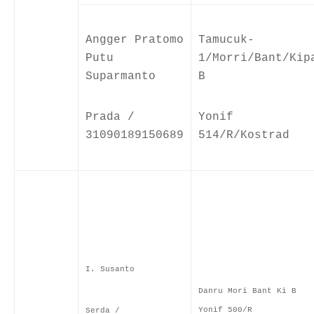
Angger Pratomo
Tamucuk-
Putu
1/Morri/Bant/Kip
Suparmanto
B
Prada /
Yonif
31090189150689
514/R/Kostrad
I. Susanto
Danru Mori Bant Ki B
Yonif 500/R
Serda /