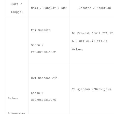
Hari /
Nama / Pangkat / NRP
Jabatan / Kesatuan
Tanggal
Edi Susanto
Ba Provost Otmil III-12
Dpb UPT Otmil III-12
Sertu /
Malang
21050207841082
Dwi Santoso Aji
Ta Ajendam V/Brawijaya
Kopda /
Selasa
31970562310276
9 Nopember