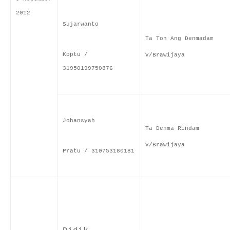
2012
Sujarwanto
Ta Ton Ang Denmadam
Koptu /
V/Brawijaya
31950199750876
Johansyah
Ta Denma Rindam
V/Brawijaya
Pratu / 310753180181