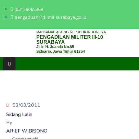
(031) 8665369
pengaduan@dilmil-surabaya.go.id
BERANDA
MAHKAMAH AGUNG REPUBLIK INDONESIA
PENGADILAN MILITER III-10
TENTANG
SURABAYA
Jl. Ir. H. Juanda No.85
PENGADILAN
Sidoarjo, Jawa Timur 61254
LAYANAN
HUKUM
LAYANAN
PUBLIK
03/03/2011
PPID
Sidang Lalin
KINERJA
By
ARIEF WIBISONO
RB