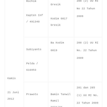
288 (2) UU RI
Rochim
Gresik
No 22 Tahun
Kapten Inf
2009
Kodim 0817
/ 491340
Gresik
Ba Kodim
288 (2) UU RI
Subiyanto
0819
No. 22 Tahun
2009
Pelda /
616953
Kamis
281 dan 285
21 Juni
Prawoto
Bamin Tanwil
(1) UU RI No.
2012
Ramil
22 Tahun 2009