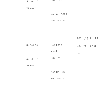
0822/09
Serma /
589174
Kodim 0822
Bondowoso
288 (2) UU RI
Sudarto
Babinsa
No. 22 Tahun
Ramil
2009
0822/13
Serda /
590604
Kodim 0822
Bondowoso