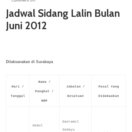
Comment off
ARTIKEL
Jadwal Sidang Lalin Bulan
GALERI
Juni 2012
HUBUNGI
Dilaksanakan di Surabaya
Nama /
Hari /
Jabatan /
Pasal Yang
Pangkat /
Tanggal
Kesatuan
Didakwakan
NRP
Danramil
Abdul
Sedayu