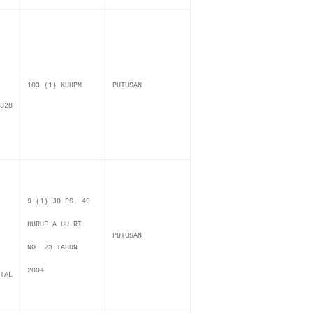
103 (1) KUHPM
PUTUSAN
828
9 (1) JO PS. 49
HURUF A UU RI
PUTUSAN
NO. 23 TAHUN
2004
TAL