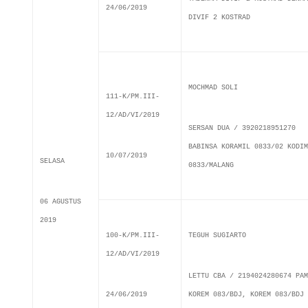
24/06/2019
DIVIF 2 KOSTRAD
MOCHMAD SOLI
111-K/PM.III-
12/AD/VI/2019
SERSAN DUA / 3920218951270
BABINSA KORAMIL 0833/02 KODIM
10/07/2019
SELASA
0833/MALANG
06 AGUSTUS
2019
100-K/PM.III-
TEGUH SUGIARTO
12/AD/VI/2019
LETTU CBA / 2194024280674 PAM
24/06/2019
KOREM 083/BDJ, KOREM 083/BDJ