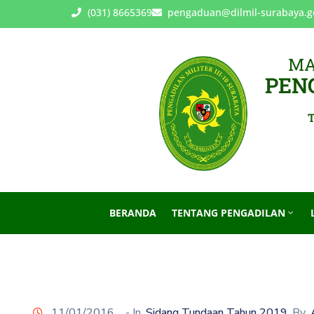
(031) 8665369
pengaduan@dilmil-surabaya.g
MA
PENG
T
BERANDA
TENTANG PENGADILAN
11/01/2016
- In
Sidang Tundaan Tahun 2019
By