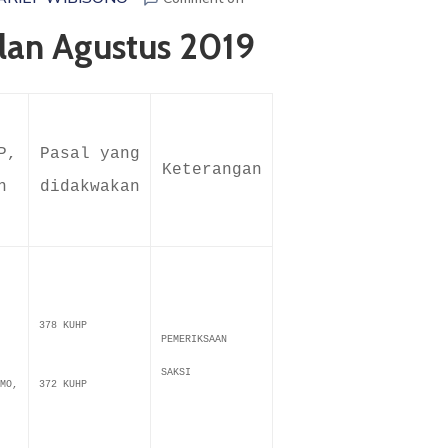
lan Agustus 2019
P,
Pasal yang
Keterangan
n
didakwakan
378 KUHP
PEMERIKSAAN
SAKSI
MO,
372 KUHP