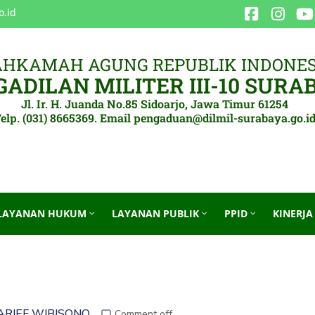
o.id
HKAMAH AGUNG REPUBLIK INDONES
ADILAN MILITER III-10 SURA
Jl. Ir. H. Juanda No.85 Sidoarjo, Jawa Timur 61254
elp. (031) 8665369. Email pengaduan@dilmil-surabaya.go.i
LAYANAN HUKUM
LAYANAN PUBLIK
PPID
KINERJA
ARIEF WIBISONO
Comment off