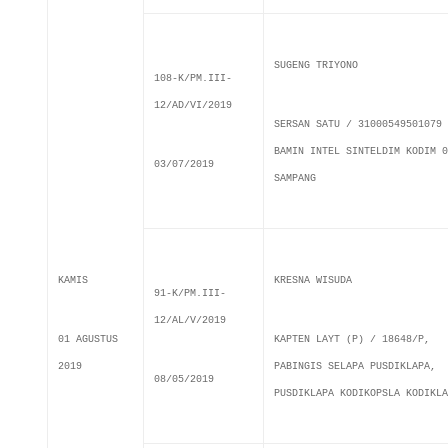
SUGENG TRIYONO
108-K/PM.III-
12/AD/VI/2019
SERSAN SATU / 31000549501079
BAMIN INTEL SINTELDIM KODIM 0
03/07/2019
SAMPANG
KAMIS
KRESNA WISUDA
91-K/PM.III-
12/AL/V/2019
01 AGUSTUS
KAPTEN LAYT (P) / 18648/P,
2019
PABINGIS SELAPA PUSDIKLAPA,
08/05/2019
PUSDIKLAPA KODIKOPSLA KODIKLA