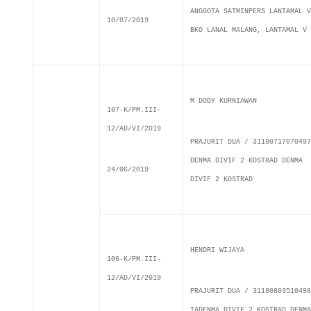
ANGGOTA SATMINPERS LANTAMAL V
10/07/2019
BKO LANAL MALANG, LANTAMAL V
M DODY KURNIAWAN
107-K/PM.III-
12/AD/VI/2019
PRAJURIT DUA / 31180717070497
DENMA DIVIF 2 KOSTRAD DENMA
24/06/2019
DIVIF 2 KOSTRAD
HENDRI WIJAYA
106-K/PM.III-
12/AD/VI/2019
PRAJURIT DUA / 31180803510498
TADENMA DIVIF 2 KOSTRAD DENMA