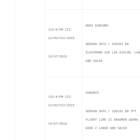
DENI KUNCORO
114-K/PM.III-
12/AU/VII/2019
SERSAN SATU / 540365 BA
ELEKTRONK SIE LEK DISLOG, LAN
19/07/2019
ABD SALEH
SURANTO
115-K/PM.III-
12/AU/VII/2019
SERSAN SATU / 530181 BA TPT
FLIGHT LINE II SKADRON UDARA 
19/07/2019
WING 2 LANUD ABD SALEH