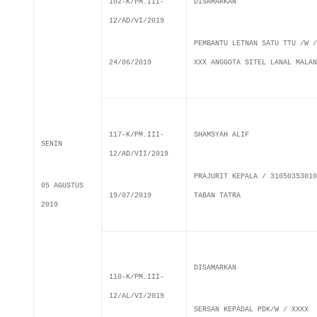
102-K/PM.III-
DISAMARKAN
12/AD/VI/2019
PEMBANTU LETNAN SATU TTU /W /
24/06/2019
XXX ANGGOTA SITEL LANAL MALAN
117-K/PM.III-
SHAMSYAH ALIF
SENIN
12/AD/VII/2019
PRAJURIT KEPALA / 31050353010
05 AGUSTUS
19/07/2019
TABAN TATRA
2019
DISAMARKAN
110-K/PM.III-
12/AL/VI/2019
SERSAN KEPADAL PDK/W / XXXX