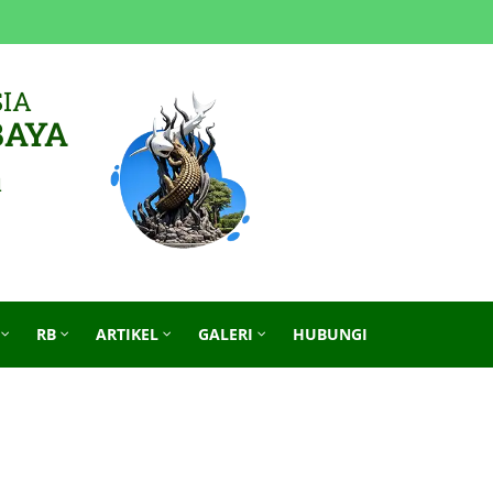
IA
BAYA
d
RB
ARTIKEL
GALERI
HUBUNGI