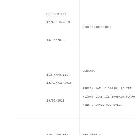
81-K/PM.III-
12/AL/IV/2019
ZIXXXXXXXXXXXXXX
18/04/2019
SURANTO
115-K/PM.III-
12/AU/VII/2019
SERSAN SATU / 530181 BA TPT
FLIGHT LINE III SKADRON UDARA
19/07/2019
WING 2 LANUD ABD SALEH