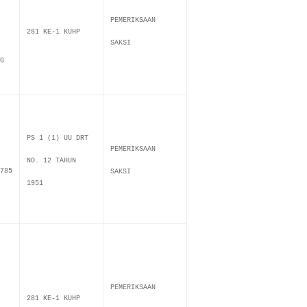
PEMERIKSAAN
281 KE-1 KUHP
SAKSI
G
PS 1 (1) UU DRT
PEMERIKSAAN
NO. 12 TAHUN
785
SAKSI
1951
PEMERIKSAAN
281 KE-1 KUHP