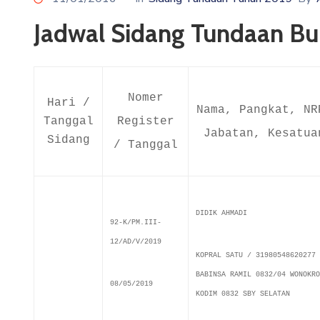
Jadwal Sidang Tundaan Bu
Nomer
Hari /
Nama, Pangkat, NR
Tanggal
Register
Jabatan, Kesatua
Sidang
/ Tanggal
DIDIK AHMADI
92-K/PM.III-
12/AD/V/2019
KOPRAL SATU / 31980548620277
BABINSA RAMIL 0832/04 WONOKRO
08/05/2019
KODIM 0832 SBY SELATAN