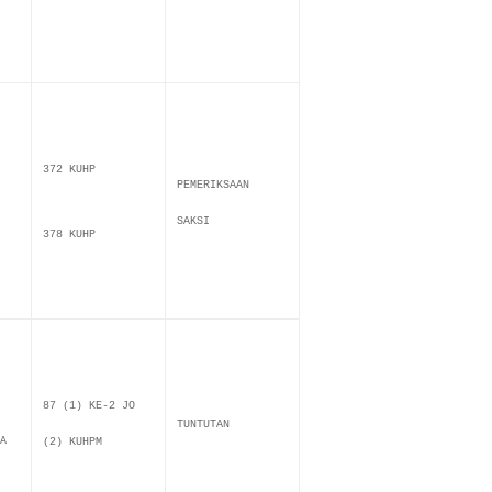
372 KUHP
PEMERIKSAAN
SAKSI
378 KUHP
87 (1) KE-2 JO
TUNTUTAN
A
(2) KUHPM