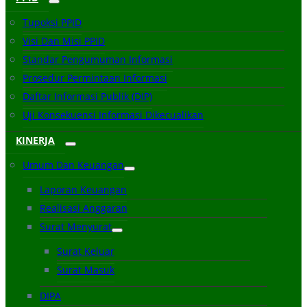
Tupoksi PPID
Visi Dan Misi PPID
Standar Pengumuman Informasi
Prosedur Permintaan Informasi
Daftar Informasi Publik (DIP)
Uji Konsekuensi Informasi Dikecualikan
KINERJA
Umum Dan Keuangan
Laporan Keuangan
Realisasi Anggaran
Surat Menyurat
Surat Keluar
Surat Masuk
DIPA