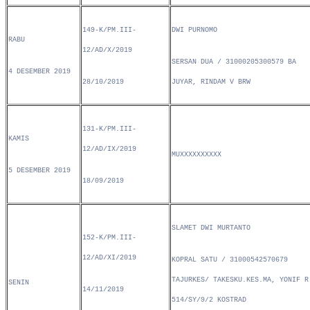
149-K/PM.III-
DWI PURNOMO
RABU
12/AD/X/2019
SERSAN DUA / 31000205300579 BA
4 DESEMBER 2019
28/10/2019
JUYAR, RINDAM V BRW
131-K/PM.III-
KAMIS
12/AD/IX/2019
MUXXXXXXXXXX
5 DESEMBER 2019
18/09/2019
SLAMET DWI MURTANTO
152-K/PM.III-
12/AD/XI/2019
KOPRAL SATU / 31000542570679
TAJURKES/ TAKESKU.KES.MA, YONIF R
SENIN
14/11/2019
514/SY/9/2 KOSTRAD