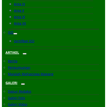
Area IV
Area V
Area VI
Area VII
ISO
Sertifikat ISO
ARTIKEL
Berita
Pengumuman
Majalah Mahasiswa Magang
GALERI
Dapur Redaksi
Galeri Foto
Galeri Video