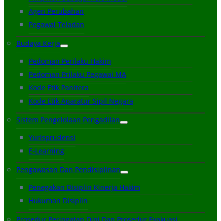
Agen Perubahan
Pegawai Teladan
Budaya Kerja
Pedoman Perilaku Hakim
Pedoman Prilaku Pegawai MA
Kode Etik Panitera
Kode Etik Aparatur Sipil Negara
Sistem Pengelolaan Pengadilan
Yurisprudensi
E-Learning
Pengawasan Dan Pendisiplinan
Penegakan Disiplin Kinerja Hakim
Hukuman Disiplin
Prosedur Peringatan Dini Dan Prosedur Evakuasi