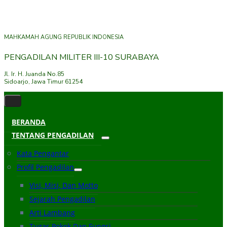
MAHKAMAH AGUNG REPUBLIK INDONESIA
PENGADILAN MILITER III-10 SURABAYA
Jl. Ir. H. Juanda No.85
Sidoarjo, Jawa Timur 61254
BERANDA
TENTANG PENGADILAN
Kata Pengantar
Profil Pengadilan
Visi, Misi, Dan Motto
Sejarah Pengadilan
Arti Lambang
Tugas Pokok Dan Fungsi