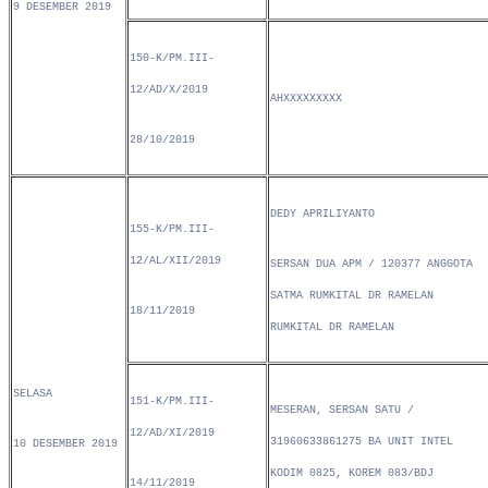
9 DESEMBER 2019
150-K/PM.III-
12/AD/X/2019
AHXXXXXXXXX
28/10/2019
DEDY APRILIYANTO
155-K/PM.III-
12/AL/XII/2019
SERSAN DUA APM / 120377 ANGGOTA
SATMA RUMKITAL DR RAMELAN
18/11/2019
RUMKITAL DR RAMELAN
SELASA
151-K/PM.III-
MESERAN, SERSAN SATU /
12/AD/XI/2019
31960633861275 BA UNIT INTEL
10 DESEMBER 2019
KODIM 0825, KOREM 083/BDJ
14/11/2019