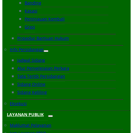
Banding
Kasasi
Peninjauan Kembali
Grasi
Prosedur Bantuan Hukum
Info Persidangan
Jadwal Sidang
Alur Penyelesaian Perkara
Tata Tertib Persidangan
Sidang Online
Sidang Keliling
Eksekusi
LAYANAN PUBLIK
Maklumat Pelayanan