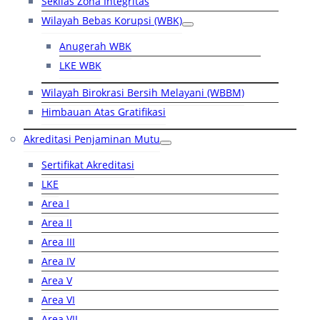
Sekilas Zona Integritas
Wilayah Bebas Korupsi (WBK)
Anugerah WBK
LKE WBK
Wilayah Birokrasi Bersih Melayani (WBBM)
Himbauan Atas Gratifikasi
Akreditasi Penjaminan Mutu
Sertifikat Akreditasi
LKE
Area I
Area II
Area III
Area IV
Area V
Area VI
Area VII