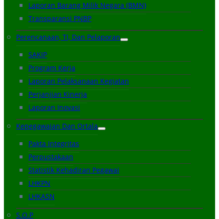
Laporan Barang Milik Negara (BMN)
Transparansi PNBP
Perencanaan, TI, Dan Pelaporan
SAKIP
Program Kerja
Laporan Pelaksanaan Kegiatan
Perjanjian Kinerja
Laporan Inovasi
Kepegawaian Dan Ortala
Pakta Integritas
Perpustakaan
Statistik Kehadiran Pegawai
LHKPN
LHKASN
S.O.P