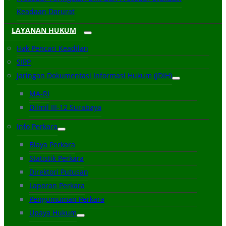
Keadaan Darurat
LAYANAN HUKUM
Hak Pencari Keadilan
SIPP
Jaringan Dokumentasi Informasi Hukum (JDIH)
MA-RI
Dilmil III-12 Surabaya
Info Perkara
Biaya Perkara
Statistik Perkara
Direktori Putusan
Laporan Perkara
Pengumuman Perkara
Upaya Hukum