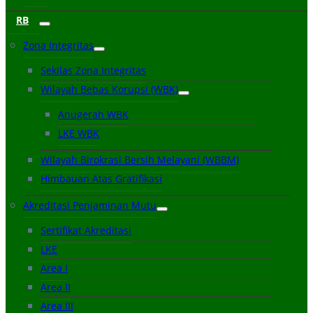
RB
Zona Integritas
Sekilas Zona Integritas
Wilayah Bebas Korupsi (WBK)
Anugerah WBK
LKE WBK
Wilayah Birokrasi Bersih Melayani (WBBM)
Himbauan Atas Gratifikasi
Akreditasi Penjaminan Mutu
Sertifikat Akreditasi
LKE
Area I
Area II
Area III