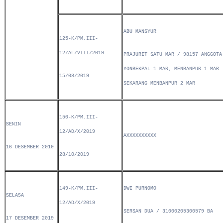
ABU MANSYUR
125-K/PM.III-
12/AL/VIII/2019
PRAJURIT SATU MAR / 98157 ANGGOTA
YONBEKPAL 1 MAR, MENBANPUR 1 MAR
15/08/2019
SEKARANG MENBANPUR 2 MAR
150-K/PM.III-
SENIN
12/AD/X/2019
AXXXXXXXXXX
16 DESEMBER 2019
28/10/2019
149-K/PM.III-
DWI PURNOMO
SELASA
12/AD/X/2019
SERSAN DUA / 31000205300579 BA
17 DESEMBER 2019