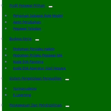
Profil Pegawai Pilihan
Pimpinan Sebagai Role Model
Agen Perubahan
Pegawai Teladan
Budaya Kerja
Pedoman Perilaku Hakim
Pedoman Prilaku Pegawai MA
Kode Etik Panitera
Kode Etik Aparatur Sipil Negara
Sistem Pengelolaan Pengadilan
Yurisprudensi
E-Learning
Pengawasan Dan Pendisiplinan