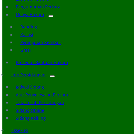
Pengumuman Perkara
Upaya Hukum
Banding
Kasasi
Peninjauan Kembali
Grasi
Prosedur Bantuan Hukum
Info Persidangan
Jadwal Sidang
Alur Penyelesaian Perkara
Tata Tertib Persidangan
Sidang Online
Sidang Keliling
Eksekusi