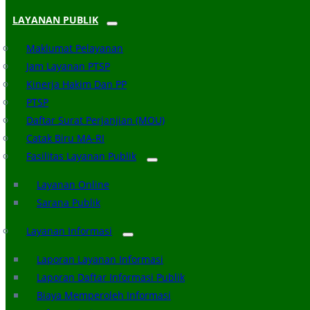
LAYANAN PUBLIK
Maklumat Pelayanan
Jam Layanan PTSP
Kinerja Hakim Dan PP
PTSP
Daftar Surat Perjanjian (MOU)
Catak Biru MA-RI
Fasilitas Layanan Publik
Layanan Online
Sarana Publik
Layanan Informasi
Laporan Layanan Informasi
Laporan Daftar Informasi Publik
Biaya Memperoleh Informasi