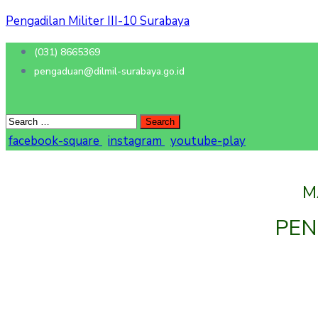
Pengadilan Militer III-10 Surabaya
(031) 8665369
pengaduan@dilmil-surabaya.go.id
facebook-square
instagram
youtube-play
M
PEN