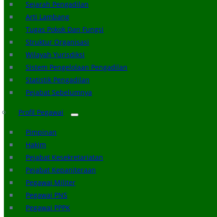
Sejarah Pengadilan
Arti Lambang
Tugas Pokok Dan Fungsi
Struktur Organisasi
Wilayah Yurisdiksi
Sistem Pengelolaan Pengadilan
Statistik Pengadilan
Pejabat Sebelumnya
Profil Pegawai
Pimpinan
Hakim
Pejabat Kesekretariatan
Pejabat Kepaniteraan
Pegawai Militer
Pegawai PNS
Pegawai PPPK