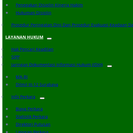
Penegakan Disiplin Kinerja Hakim
Hukuman Disiplin
Prosedur Peringatan Dini Dan Prosedur Evakuasi Keadaan D
LAYANAN HUKUM
Hak Pencari Keadilan
SIPP
Jaringan Dokumentasi Informasi Hukum (JDIH)
MA-RI
Dilmil III-12 Surabaya
Info Perkara
Biaya Perkara
Statistik Perkara
Direktori Putusan
Laporan Perkara