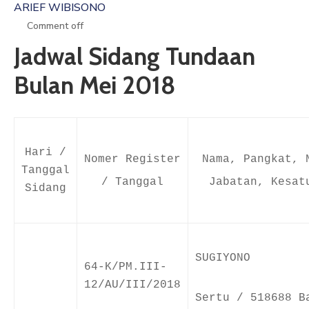
ARIEF WIBISONO
ARTIKEL
Comment off
Jadwal Sidang Tundaan
GALERI
Bulan Mei 2018
HUBUNGI
Hari /
Nomer Register
Nama, Pangkat, 
Tanggal
/ Tanggal
Jabatan, Kesat
Sidang
SUGIYONO
64-K/PM.III-
12/AU/III/2018
Sertu / 518688 B