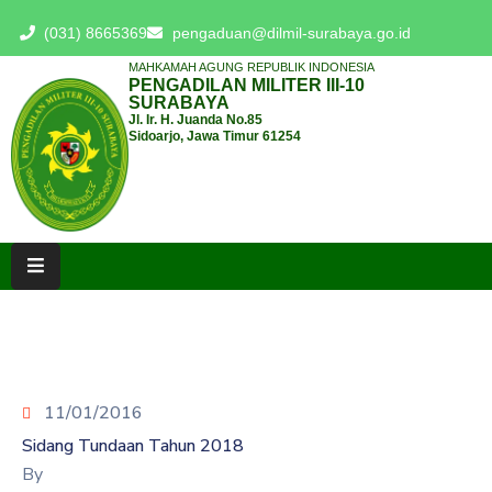
(031) 8665369
pengaduan@dilmil-surabaya.go.id
MAHKAMAH AGUNG REPUBLIK INDONESIA
PENGADILAN MILITER III-10
BERANDA
SURABAYA
Jl. Ir. H. Juanda No.85
Sidoarjo, Jawa Timur 61254
TENTANG
PENGADILAN
LAYANAN
HUKUM
LAYANAN
PUBLIK
PPID
11/01/2016
KINERJA
Sidang Tundaan Tahun 2018
By
RB