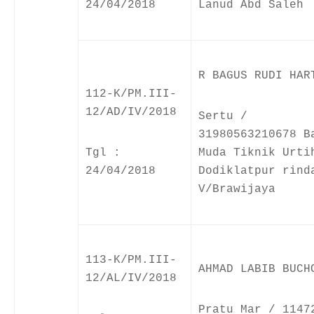
24/04/2018
Lanud Abd Saleh
R BAGUS RUDI HAR
112-K/PM.III-
12/AD/IV/2018
Sertu /
31980563210678 B
Tgl :
Muda Tiknik Urti
24/04/2018
Dodiklatpur rind
V/Brawijaya
113-K/PM.III-
AHMAD LABIB BUCH
12/AL/IV/2018
Pratu Mar / 1147