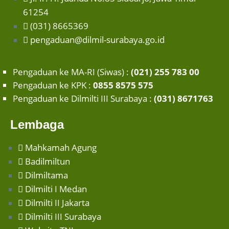
61254
(031) 8665369
pengaduan@dilmil-surabaya.go.id
Pengaduan ke MA-RI (Siwas) :
(021) 255 783 00
Pengaduan ke KPK :
0855 8575 575
Pengaduan ke Dilmilti III Surabaya :
(031) 8671763
Lembaga
Mahkamah Agung
Badilmiltun
Dilmiltama
Dilmilti I Medan
Dilmilti II Jakarta
Dilmilti III Surabaya