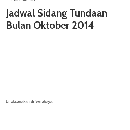
Comment off
ARTIKEL
Jadwal Sidang Tundaan
GALERI
Bulan Oktober 2014
HUBUNGI
Dilaksanakan di Surabaya