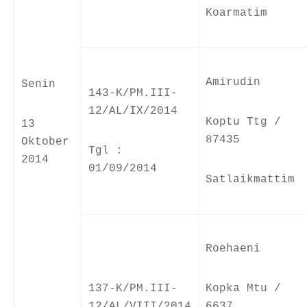
Koarmatim
Amirudin
Senin
143-K/PM.III-
12/AL/IX/2014
Koptu Ttg /
13
87435
Oktober
Tgl :
2014
01/09/2014
Satlaikmattim
Roehaeni
137-K/PM.III-
Kopka Mtu /
12/AL/VIII/2014
6637