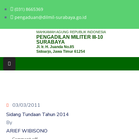
(031) 8665369
pengaduan@dilmil-surabaya.go.id
BERANDA
MAHKAMAH AGUNG REPUBLIK INDONESIA
PENGADILAN MILITER III-10
TENTANG
SURABAYA
Jl. Ir. H. Juanda No.85
PENGADILAN
Sidoarjo, Jawa Timur 61254
LAYANAN
HUKUM
LAYANAN
PUBLIK
03/03/2011
PPID
Sidang Tundaan Tahun 2014
KINERJA
By
ARIEF WIBISONO
RB