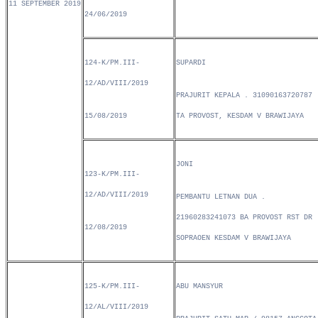
11 SEPTEMBER 2019
24/06/2019
124-K/PM.III-
SUPARDI
12/AD/VIII/2019
PRAJURIT KEPALA . 31090163720787
15/08/2019
TA PROVOST, KESDAM V BRAWIJAYA
JONI
123-K/PM.III-
12/AD/VIII/2019
PEMBANTU LETNAN DUA .
21960283241073 BA PROVOST RST DR
12/08/2019
SOPRAOEN KESDAM V BRAWIJAYA
125-K/PM.III-
ABU MANSYUR
12/AL/VIII/2019