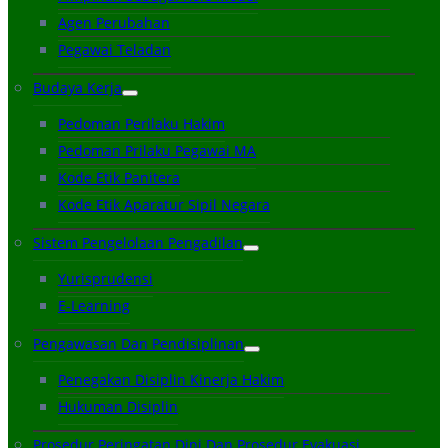
Agen Perubahan
Pegawai Teladan
Budaya Kerja
Pedoman Perilaku Hakim
Pedoman Prilaku Pegawai MA
Kode Etik Panitera
Kode Etik Aparatur Sipil Negara
Sistem Pengelolaan Pengadilan
Yurisprudensi
E-Learning
Pengawasan Dan Pendisiplinan
Penegakan Disiplin Kinerja Hakim
Hukuman Disiplin
Prosedur Peringatan Dini Dan Prosedur Evakuasi