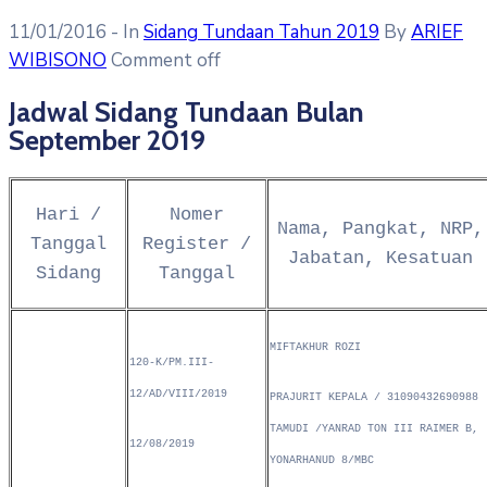
11/01/2016
- In
Sidang Tundaan Tahun 2019
By
ARIEF
WIBISONO
Comment off
Jadwal Sidang Tundaan Bulan
September 2019
Hari /
Nomer
Nama, Pangkat, NRP,
Tanggal
Register /
Jabatan, Kesatuan
Sidang
Tanggal
MIFTAKHUR ROZI
120-K/PM.III-
12/AD/VIII/2019
PRAJURIT KEPALA / 31090432690988
TAMUDI /YANRAD TON III RAIMER B,
12/08/2019
YONARHANUD 8/MBC