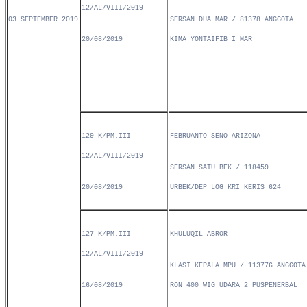
12/AL/VIII/2019
03 SEPTEMBER 2019
SERSAN DUA MAR / 81378 ANGGOTA
20/08/2019
KIMA YONTAIFIB I MAR
129-K/PM.III-
FEBRUANTO SENO ARIZONA
12/AL/VIII/2019
SERSAN SATU BEK / 118459
20/08/2019
URBEK/DEP LOG KRI KERIS 624
127-K/PM.III-
KHULUQIL ABROR
12/AL/VIII/2019
KLASI KEPALA MPU / 113776 ANGGOTA
16/08/2019
RON 400 WIG UDARA 2 PUSPENERBAL