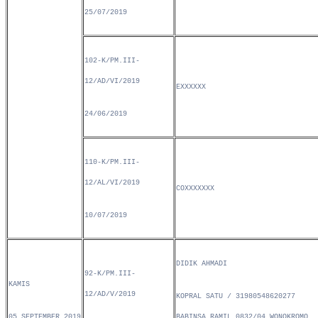
25/07/2019
102-K/PM.III-
12/AD/VI/2019
EXXXXXX
24/06/2019
110-K/PM.III-
12/AL/VI/2019
COXXXXXXX
10/07/2019
DIDIK AHMADI
92-K/PM.III-
KAMIS
12/AD/V/2019
KOPRAL SATU / 31980548620277
05 SEPTEMBER 2019
BABINSA RAMIL 0832/04 WONOKROMO,