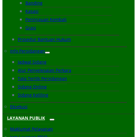
Banding
Kasasi
Peninjauan Kembali
Grasi
Prosedur Bantuan Hukum
Info Persidangan
Jadwal Sidang
Alur Penyelesaian Perkara
Tata Tertib Persidangan
Sidang Online
Sidang Keliling
Eksekusi
LAYANAN PUBLIK
Maklumat Pelayanan