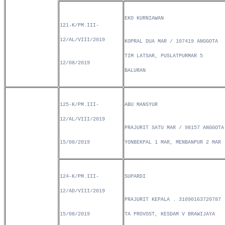
EKO KURNIAWAN
121-K/PM.III-
12/AL/VIII/2019
KOPRAL DUA MAR / 107419 ANGGOTA
TIM LATSAR, PUSLATPURMAR 5
12/08/2019
BALURAN
125-K/PM.III-
ABU MANSYUR
12/AL/VIII/2019
PRAJURIT SATU MAR / 98157 ANGGOTA
15/08/2019
YONBEKPAL 1 MAR, MENBANPUR 2 MAR
124-K/PM.III-
SUPARDI
12/AD/VIII/2019
PRAJURIT KEPALA . 31090163720787
15/08/2019
TA PROVOST, KESDAM V BRAWIJAYA