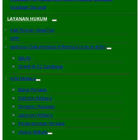
Keadaan Darurat
LAYANAN HUKUM
Hak Pencari Keadilan
SIPP
Jaringan Dokumentasi Informasi Hukum (JDIH)
MA-RI
Dilmil III-12 Surabaya
Info Perkara
Biaya Perkara
Statistik Perkara
Direktori Putusan
Laporan Perkara
Pengumuman Perkara
Upaya Hukum