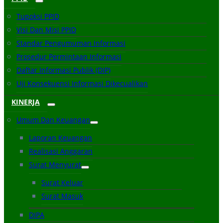
Tupoksi PPID
Visi Dan Misi PPID
Standar Pengumuman Informasi
Prosedur Permintaan Informasi
Daftar Informasi Publik (DIP)
Uji Konsekuensi Informasi Dikecualikan
KINERJA
Umum Dan Keuangan
Laporan Keuangan
Realisasi Anggaran
Surat Menyurat
Surat Keluar
Surat Masuk
DIPA