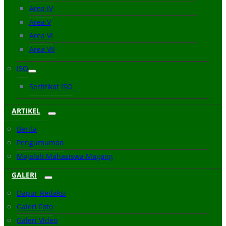
Area IV
Area V
Area VI
Area VII
ISO
Sertifikat ISO
ARTIKEL
Berita
Pengumuman
Majalah Mahasiswa Magang
GALERI
Dapur Redaksi
Galeri Foto
Galeri Video