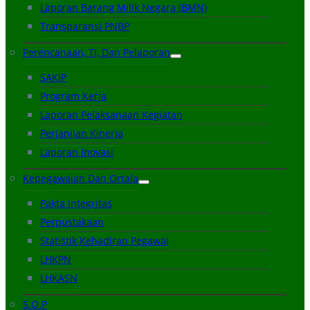
Laporan Barang Milik Negara (BMN)
Transparansi PNBP
Perencanaan, TI, Dan Pelaporan
SAKIP
Program Kerja
Laporan Pelaksanaan Kegiatan
Perjanjian Kinerja
Laporan Inovasi
Kepegawaian Dan Ortala
Pakta Integritas
Perpustakaan
Statistik Kehadiran Pegawai
LHKPN
LHKASN
S.O.P