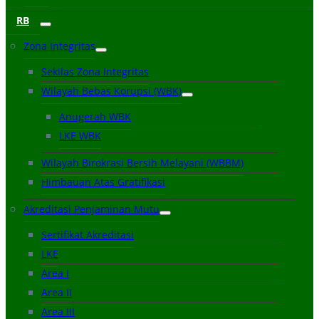
RB
Zona Integritas
Sekilas Zona Integritas
Wilayah Bebas Korupsi (WBK)
Anugerah WBK
LKE WBK
Wilayah Birokrasi Bersih Melayani (WBBM)
Himbauan Atas Gratifikasi
Akreditasi Penjaminan Mutu
Sertifikat Akreditasi
LKE
Area I
Area II
Area III