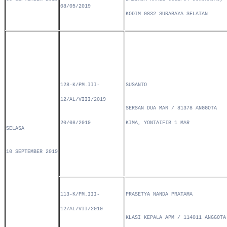
08/05/2019
KODIM 0832 SURABAYA SELATAN
128-K/PM.III-
SUSANTO
12/AL/VIII/2019
SERSAN DUA MAR / 81378 ANGGOTA
20/08/2019
KIMA, YONTAIFIB 1 MAR
SELASA
10 SEPTEMBER 2019
113-K/PM.III-
PRASETYA NANDA PRATAMA
12/AL/VII/2019
KLASI KEPALA APM / 114011 ANGGOTA