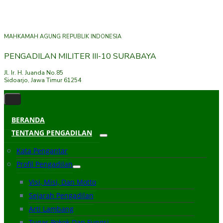
MAHKAMAH AGUNG REPUBLIK INDONESIA
PENGADILAN MILITER III-10 SURABAYA
Jl. Ir. H. Juanda No.85
Sidoarjo, Jawa Timur 61254
BERANDA
TENTANG PENGADILAN
Kata Pengantar
Profil Pengadilan
Visi, Misi, Dan Motto
Sejarah Pengadilan
Arti Lambang
Tugas Pokok Dan Fungsi