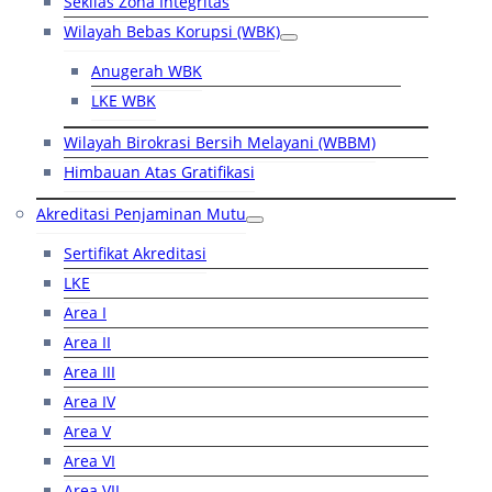
Sekilas Zona Integritas
Wilayah Bebas Korupsi (WBK)
Anugerah WBK
LKE WBK
Wilayah Birokrasi Bersih Melayani (WBBM)
Himbauan Atas Gratifikasi
Akreditasi Penjaminan Mutu
Sertifikat Akreditasi
LKE
Area I
Area II
Area III
Area IV
Area V
Area VI
Area VII