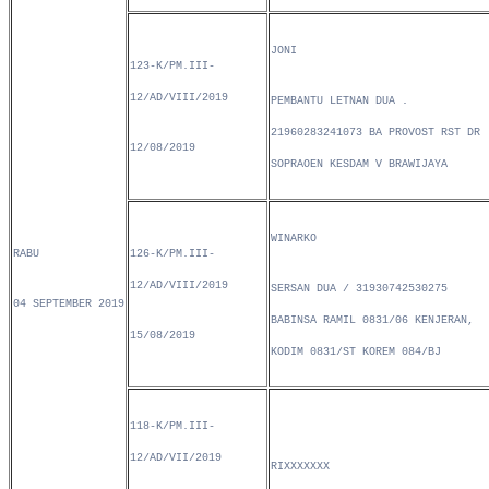
JONI
123-K/PM.III-
12/AD/VIII/2019
PEMBANTU LETNAN DUA .
21960283241073 BA PROVOST RST DR
12/08/2019
SOPRAOEN KESDAM V BRAWIJAYA
WINARKO
RABU
126-K/PM.III-
12/AD/VIII/2019
SERSAN DUA / 31930742530275
04 SEPTEMBER 2019
BABINSA RAMIL 0831/06 KENJERAN,
15/08/2019
KODIM 0831/ST KOREM 084/BJ
118-K/PM.III-
12/AD/VII/2019
RIXXXXXXX