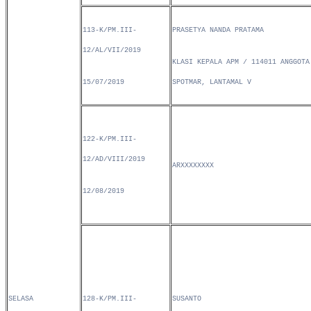
113-K/PM.III-
PRASETYA NANDA PRATAMA
12/AL/VII/2019
KLASI KEPALA APM / 114011 ANGGOTA
15/07/2019
SPOTMAR, LANTAMAL V
122-K/PM.III-
12/AD/VIII/2019
ARXXXXXXXX
12/08/2019
SELASA
128-K/PM.III-
SUSANTO