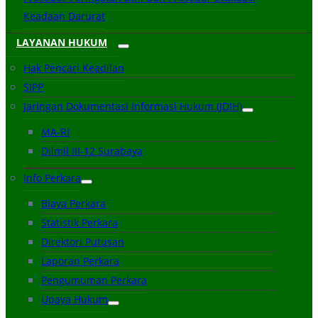
Keadaan Darurat
LAYANAN HUKUM
Hak Pencari Keadilan
SIPP
Jaringan Dokumentasi Informasi Hukum (JDIH)
MA-RI
Dilmil III-12 Surabaya
Info Perkara
Biaya Perkara
Statistik Perkara
Direktori Putusan
Laporan Perkara
Pengumuman Perkara
Upaya Hukum