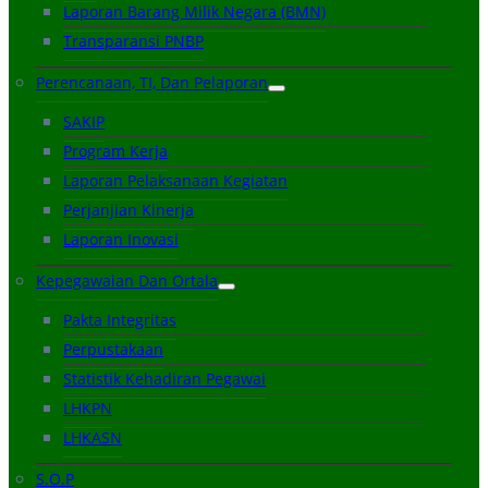
Laporan Barang Milik Negara (BMN)
Transparansi PNBP
Perencanaan, TI, Dan Pelaporan
SAKIP
Program Kerja
Laporan Pelaksanaan Kegiatan
Perjanjian Kinerja
Laporan Inovasi
Kepegawaian Dan Ortala
Pakta Integritas
Perpustakaan
Statistik Kehadiran Pegawai
LHKPN
LHKASN
S.O.P