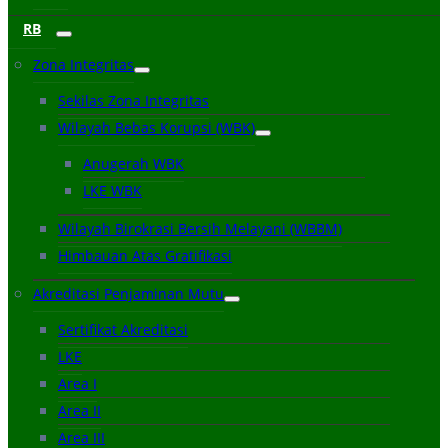
RB
Zona Integritas
Sekilas Zona Integritas
Wilayah Bebas Korupsi (WBK)
Anugerah WBK
LKE WBK
Wilayah Birokrasi Bersih Melayani (WBBM)
Himbauan Atas Gratifikasi
Akreditasi Penjaminan Mutu
Sertifikat Akreditasi
LKE
Area I
Area II
Area III