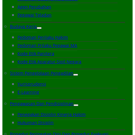
Agen Perubahan
Pegawai Teladan
Budaya Kerja
Pedoman Perilaku Hakim
Pedoman Prilaku Pegawai MA
Kode Etik Panitera
Kode Etik Aparatur Sipil Negara
Sistem Pengelolaan Pengadilan
Yurisprudensi
E-Learning
Pengawasan Dan Pendisiplinan
Penegakan Disiplin Kinerja Hakim
Hukuman Disiplin
Prosedur Peringatan Dini Dan Prosedur Evakuasi