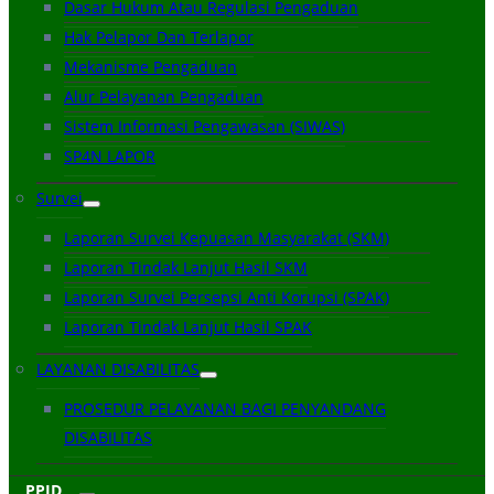
Dasar Hukum Atau Regulasi Pengaduan
Hak Pelapor Dan Terlapor
Mekanisme Pengaduan
Alur Pelayanan Pengaduan
Sistem Informasi Pengawasan (SIWAS)
SP4N LAPOR
Survei
Laporan Survei Kepuasan Masyarakat (SKM)
Laporan Tindak Lanjut Hasil SKM
Laporan Survei Persepsi Anti Korupsi (SPAK)
Laporan Tindak Lanjut Hasil SPAK
LAYANAN DISABILITAS
PROSEDUR PELAYANAN BAGI PENYANDANG
DISABILITAS
PPID