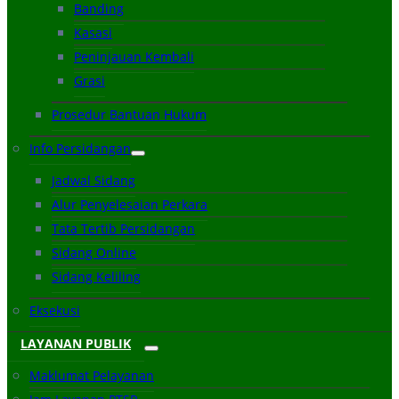
Banding
Kasasi
Peninjauan Kembali
Grasi
Prosedur Bantuan Hukum
Info Persidangan
Jadwal Sidang
Alur Penyelesaian Perkara
Tata Tertib Persidangan
Sidang Online
Sidang Keliling
Eksekusi
LAYANAN PUBLIK
Maklumat Pelayanan