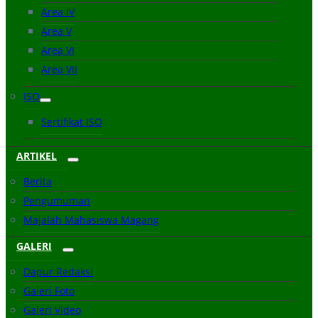
Area IV
Area V
Area VI
Area VII
ISO
Sertifikat ISO
ARTIKEL
Berita
Pengumuman
Majalah Mahasiswa Magang
GALERI
Dapur Redaksi
Galeri Foto
Galeri Video