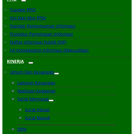
Tupoksi PPID
Visi Dan Misi PPID
Standar Pengumuman Informasi
Prosedur Permintaan Informasi
Daftar Informasi Publik (DIP)
Uji Konsekuensi Informasi Dikecualikan
KINERJA
Umum Dan Keuangan
Laporan Keuangan
Realisasi Anggaran
Surat Menyurat
Surat Keluar
Surat Masuk
DIPA