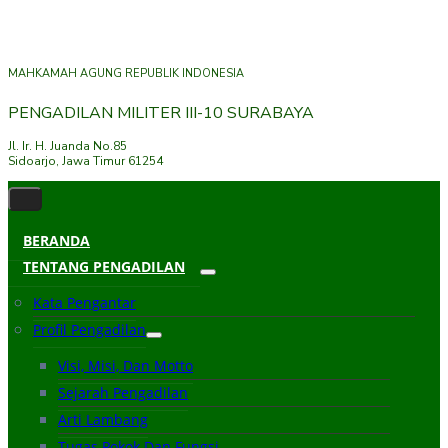
MAHKAMAH AGUNG REPUBLIK INDONESIA
PENGADILAN MILITER III-10 SURABAYA
Jl. Ir. H. Juanda No.85
Sidoarjo, Jawa Timur 61254
BERANDA
TENTANG PENGADILAN
Kata Pengantar
Profil Pengadilan
Visi, Misi, Dan Motto
Sejarah Pengadilan
Arti Lambang
Tugas Pokok Dan Fungsi