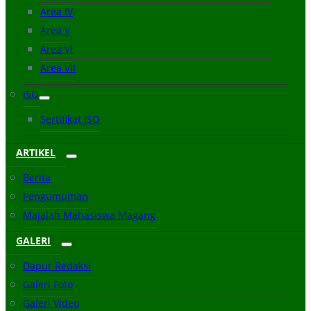
Area IV
Area V
Area VI
Area VII
ISO
Sertifikat ISO
ARTIKEL
Berita
Pengumuman
Majalah Mahasiswa Magang
GALERI
Dapur Redaksi
Galeri Foto
Galeri Video