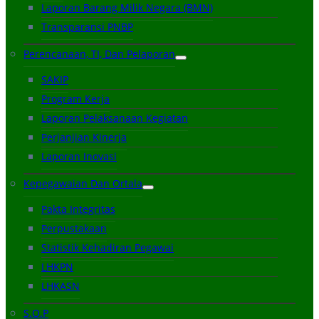
Laporan Barang Milik Negara (BMN)
Transparansi PNBP
Perencanaan, TI, Dan Pelaporan
SAKIP
Program Kerja
Laporan Pelaksanaan Kegiatan
Perjanjian Kinerja
Laporan Inovasi
Kepegawaian Dan Ortala
Pakta Integritas
Perpustakaan
Statistik Kehadiran Pegawai
LHKPN
LHKASN
S.O.P