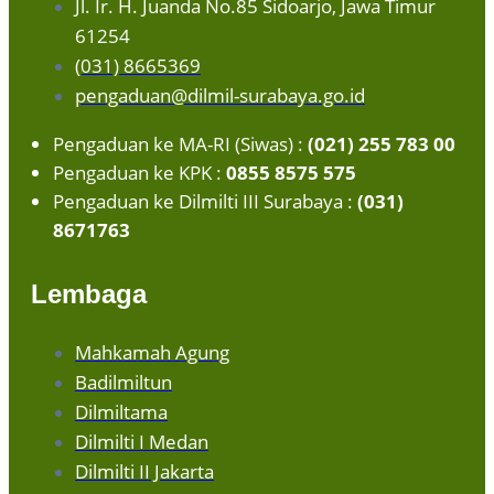
Jl. Ir. H. Juanda No.85 Sidoarjo, Jawa Timur
61254
(031) 8665369
pengaduan@dilmil-surabaya.go.id
Pengaduan ke MA-RI (Siwas) :
(021) 255 783 00
Pengaduan ke KPK :
0855 8575 575
Pengaduan ke Dilmilti III Surabaya :
(031)
8671763
Lembaga
Mahkamah Agung
Badilmiltun
Dilmiltama
Dilmilti I Medan
Dilmilti II Jakarta