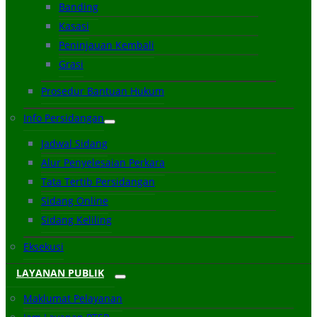
Banding
Kasasi
Peninjauan Kembali
Grasi
Prosedur Bantuan Hukum
Info Persidangan
Jadwal Sidang
Alur Penyelesaian Perkara
Tata Tertib Persidangan
Sidang Online
Sidang Keliling
Eksekusi
LAYANAN PUBLIK
Maklumat Pelayanan