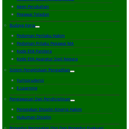
Agen Perubahan
Pegawai Teladan
Budaya Kerja
Pedoman Perilaku Hakim
Pedoman Prilaku Pegawai MA
Kode Etik Panitera
Kode Etik Aparatur Sipil Negara
Sistem Pengelolaan Pengadilan
Yurisprudensi
E-Learning
Pengawasan Dan Pendisiplinan
Penegakan Disiplin Kinerja Hakim
Hukuman Disiplin
Prosedur Peringatan Dini Dan Prosedur Evakuasi