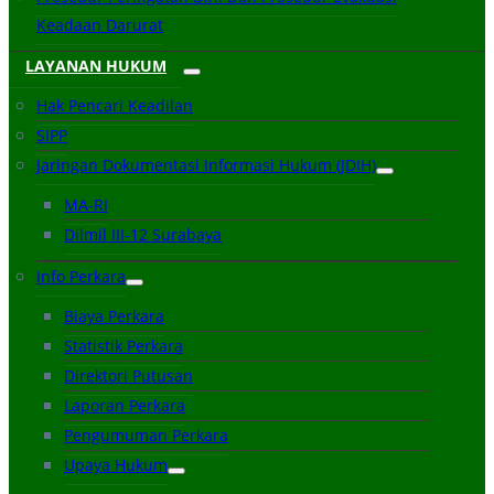
Keadaan Darurat
LAYANAN HUKUM
Hak Pencari Keadilan
SIPP
Jaringan Dokumentasi Informasi Hukum (JDIH)
MA-RI
Dilmil III-12 Surabaya
Info Perkara
Biaya Perkara
Statistik Perkara
Direktori Putusan
Laporan Perkara
Pengumuman Perkara
Upaya Hukum