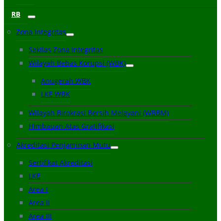
RB
Zona Integritas
Sekilas Zona Integritas
Wilayah Bebas Korupsi (WBK)
Anugerah WBK
LKE WBK
Wilayah Birokrasi Bersih Melayani (WBBM)
Himbauan Atas Gratifikasi
Akreditasi Penjaminan Mutu
Sertifikat Akreditasi
LKE
Area I
Area II
Area III