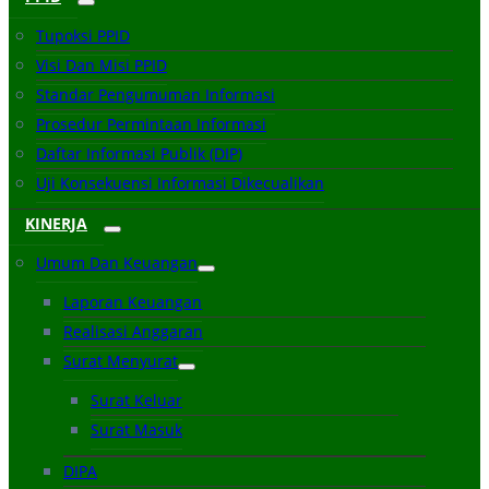
Tupoksi PPID
Visi Dan Misi PPID
Standar Pengumuman Informasi
Prosedur Permintaan Informasi
Daftar Informasi Publik (DIP)
Uji Konsekuensi Informasi Dikecualikan
KINERJA
Umum Dan Keuangan
Laporan Keuangan
Realisasi Anggaran
Surat Menyurat
Surat Keluar
Surat Masuk
DIPA