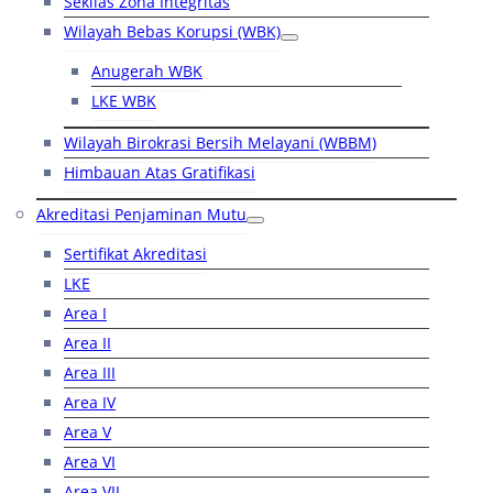
Sekilas Zona Integritas
Wilayah Bebas Korupsi (WBK)
Anugerah WBK
LKE WBK
Wilayah Birokrasi Bersih Melayani (WBBM)
Himbauan Atas Gratifikasi
Akreditasi Penjaminan Mutu
Sertifikat Akreditasi
LKE
Area I
Area II
Area III
Area IV
Area V
Area VI
Area VII