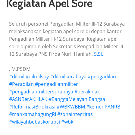
Kegiatan Apel Sore
Seluruh personel Pengadilan Militer III-12 Surabaya
melaksanakan kegiatan apel sore di depan kantor
Pengadilan Militer III-12 Surabaya. Kegiatan apel
sore dipimpin oleh Sekretaris Pengadilan Militer III-
12 Surabaya PNS Firda Nuril Hanifah,
S.Si.
, M.PSDM.
#dilmil
#dilmilsby
#dilmilsurabaya
#pengadilan
#Peradilan
#pengadilanmiliter
#pengadilanmilitersurabaya
#berakhlak
#ASNBerAKHLAK
#BanggaMelayaniBangsa
#ReformasiBirokrasi
#WBKWBBM
#kemenPANRB
#mahkamahagungRI
#zonaintegritas
#wilayahbebaskorupsi
#wbk