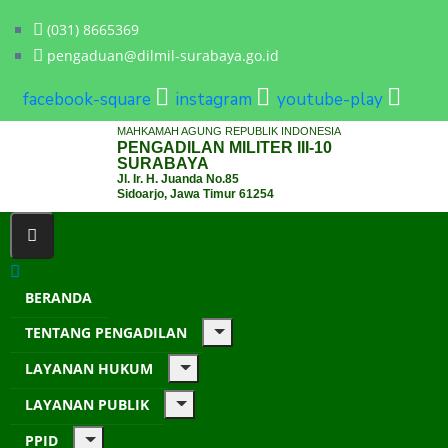
(031) 8665369
pengaduan@dilmil-surabaya.go.id
facebook-square
instagram
youtube-play
MAHKAMAH AGUNG REPUBLIK INDONESIA
PENGADILAN MILITER III-10
SURABAYA
Jl. Ir. H. Juanda No.85
Sidoarjo, Jawa Timur 61254
BERANDA
TENTANG PENGADILAN
LAYANAN HUKUM
LAYANAN PUBLIK
PPID