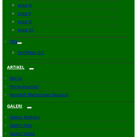
Area IV
Area V
Area VI
Area VII
ISO
Sertifikat ISO
ARTIKEL
Berita
Pengumuman
Majalah Mahasiswa Magang
GALERI
Dapur Redaksi
Galeri Foto
Galeri Video