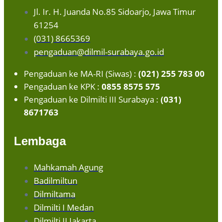
Jl. Ir. H. Juanda No.85 Sidoarjo, Jawa Timur
61254
(031) 8665369
pengaduan@dilmil-surabaya.go.id
Pengaduan ke MA-RI (Siwas) :
(021) 255 783 00
Pengaduan ke KPK :
0855 8575 575
Pengaduan ke Dilmilti III Surabaya :
(031)
8671763
Lembaga
Mahkamah Agung
Badilmiltun
Dilmiltama
Dilmilti I Medan
Dilmilti II Jakarta