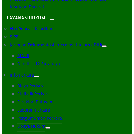
Keadaan Darurat
LAYANAN HUKUM
Hak Pencari Keadilan
SIPP
Jaringan Dokumentasi Informasi Hukum (JDIH)
MA-RI
Dilmil III-12 Surabaya
Info Perkara
Biaya Perkara
Statistik Perkara
Direktori Putusan
Laporan Perkara
Pengumuman Perkara
Upaya Hukum