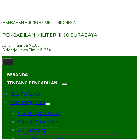
MAHKAMAH AGUNG REPUBLIK INDONESIA
PENGADILAN MILITER III-10 SURABAYA
Jl. Ir. H. Juanda No.85
Sidoarjo, Jawa Timur 61254
BERANDA
TENTANG PENGADILAN
Kata Pengantar
Profil Pengadilan
Visi, Misi, Dan Motto
Sejarah Pengadilan
Arti Lambang
Tugas Pokok Dan Fungsi