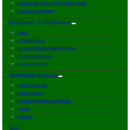
Laporan Barang Milik Negara (BMN)
Transparansi PNBP
Perencanaan, TI, Dan Pelaporan
SAKIP
Program Kerja
Laporan Pelaksanaan Kegiatan
Perjanjian Kinerja
Laporan Inovasi
Kepegawaian Dan Ortala
Pakta Integritas
Perpustakaan
Statistik Kehadiran Pegawai
LHKPN
LHKASN
S.O.P