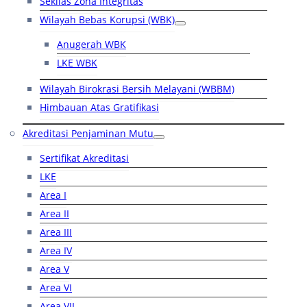
Sekilas Zona Integritas
Wilayah Bebas Korupsi (WBK)
Anugerah WBK
LKE WBK
Wilayah Birokrasi Bersih Melayani (WBBM)
Himbauan Atas Gratifikasi
Akreditasi Penjaminan Mutu
Sertifikat Akreditasi
LKE
Area I
Area II
Area III
Area IV
Area V
Area VI
Area VII