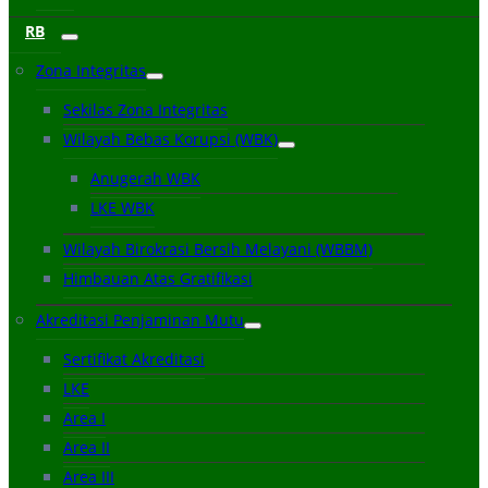
RB
Zona Integritas
Sekilas Zona Integritas
Wilayah Bebas Korupsi (WBK)
Anugerah WBK
LKE WBK
Wilayah Birokrasi Bersih Melayani (WBBM)
Himbauan Atas Gratifikasi
Akreditasi Penjaminan Mutu
Sertifikat Akreditasi
LKE
Area I
Area II
Area III