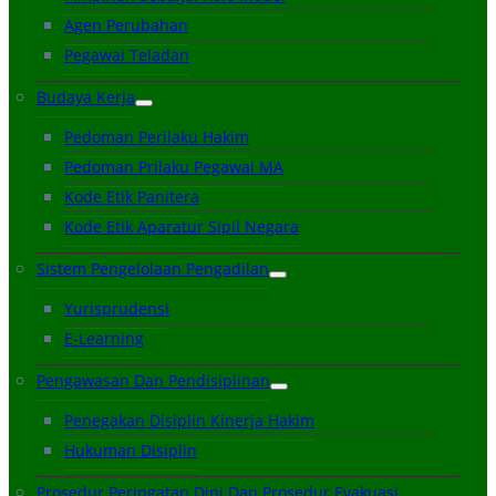
Agen Perubahan
Pegawai Teladan
Budaya Kerja
Pedoman Perilaku Hakim
Pedoman Prilaku Pegawai MA
Kode Etik Panitera
Kode Etik Aparatur Sipil Negara
Sistem Pengelolaan Pengadilan
Yurisprudensi
E-Learning
Pengawasan Dan Pendisiplinan
Penegakan Disiplin Kinerja Hakim
Hukuman Disiplin
Prosedur Peringatan Dini Dan Prosedur Evakuasi