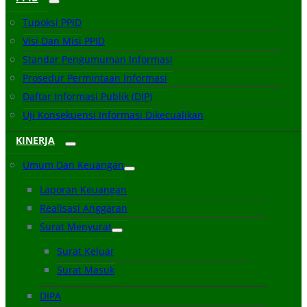
Tupoksi PPID
Visi Dan Misi PPID
Standar Pengumuman Informasi
Prosedur Permintaan Informasi
Daftar Informasi Publik (DIP)
Uji Konsekuensi Informasi Dikecualikan
KINERJA
Umum Dan Keuangan
Laporan Keuangan
Realisasi Anggaran
Surat Menyurat
Surat Keluar
Surat Masuk
DIPA