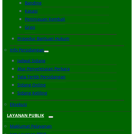
Banding
Kasasi
Peninjauan Kembali
Grasi
Prosedur Bantuan Hukum
Info Persidangan
Jadwal Sidang
Alur Penyelesaian Perkara
Tata Tertib Persidangan
Sidang Online
Sidang Keliling
Eksekusi
LAYANAN PUBLIK
Maklumat Pelayanan