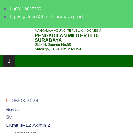
(031) 8665369
pengaduan@dilmil-surabaya.go.id
BERANDA
MAHKAMAH AGUNG REPUBLIK INDONESIA
PENGADILAN MILITER III-10
TENTANG
SURABAYA
Jl. Ir. H. Juanda No.85
PENGADILAN
Sidoarjo, Jawa Timur 61254
LAYANAN
HUKUM
LAYANAN
PUBLIK
08/03/2024
PPID
Berita
KINERJA
By
Dilmil III-12 Admin 2
RB