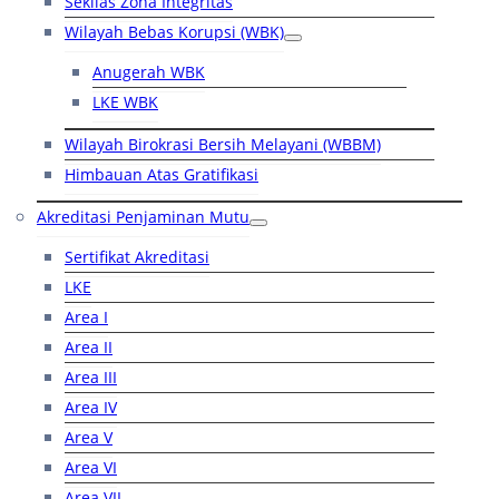
Sekilas Zona Integritas
Wilayah Bebas Korupsi (WBK)
Anugerah WBK
LKE WBK
Wilayah Birokrasi Bersih Melayani (WBBM)
Himbauan Atas Gratifikasi
Akreditasi Penjaminan Mutu
Sertifikat Akreditasi
LKE
Area I
Area II
Area III
Area IV
Area V
Area VI
Area VII