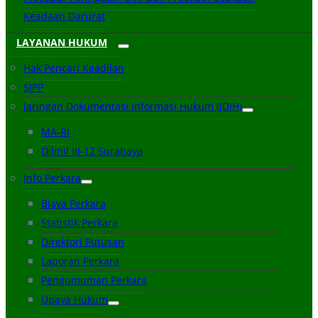
Keadaan Darurat
LAYANAN HUKUM
Hak Pencari Keadilan
SIPP
Jaringan Dokumentasi Informasi Hukum (JDIH)
MA-RI
Dilmil III-12 Surabaya
Info Perkara
Biaya Perkara
Statistik Perkara
Direktori Putusan
Laporan Perkara
Pengumuman Perkara
Upaya Hukum