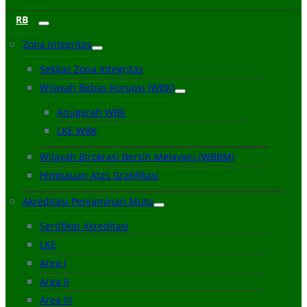
RB
Zona Integritas
Sekilas Zona Integritas
Wilayah Bebas Korupsi (WBK)
Anugerah WBK
LKE WBK
Wilayah Birokrasi Bersih Melayani (WBBM)
Himbauan Atas Gratifikasi
Akreditasi Penjaminan Mutu
Sertifikat Akreditasi
LKE
Area I
Area II
Area III