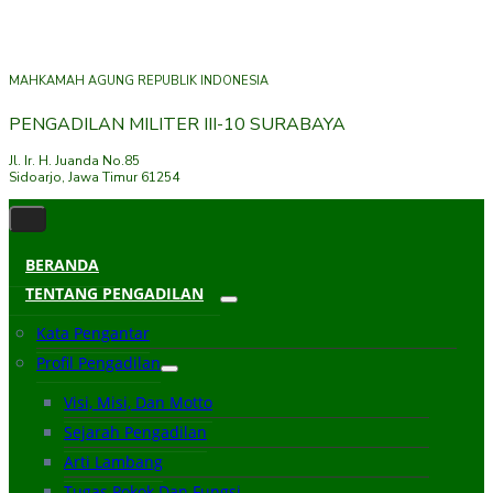
MAHKAMAH AGUNG REPUBLIK INDONESIA
PENGADILAN MILITER III-10 SURABAYA
Jl. Ir. H. Juanda No.85
Sidoarjo, Jawa Timur 61254
BERANDA
TENTANG PENGADILAN
Kata Pengantar
Profil Pengadilan
Visi, Misi, Dan Motto
Sejarah Pengadilan
Arti Lambang
Tugas Pokok Dan Fungsi