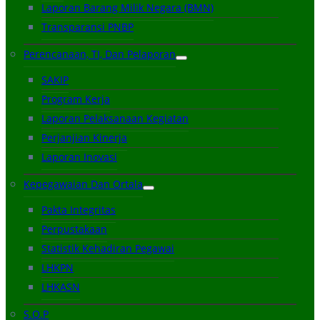
Laporan Barang Milik Negara (BMN)
Transparansi PNBP
Perencanaan, TI, Dan Pelaporan
SAKIP
Program Kerja
Laporan Pelaksanaan Kegiatan
Perjanjian Kinerja
Laporan Inovasi
Kepegawaian Dan Ortala
Pakta Integritas
Perpustakaan
Statistik Kehadiran Pegawai
LHKPN
LHKASN
S.O.P