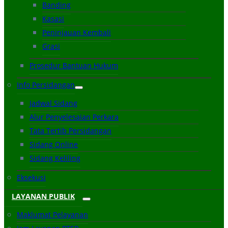
Banding
Kasasi
Peninjauan Kembali
Grasi
Prosedur Bantuan Hukum
Info Persidangan
Jadwal Sidang
Alur Penyelesaian Perkara
Tata Tertib Persidangan
Sidang Online
Sidang Keliling
Eksekusi
LAYANAN PUBLIK
Maklumat Pelayanan