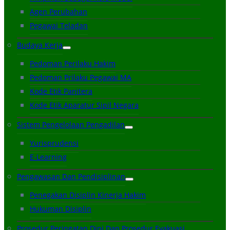
Agen Perubahan
Pegawai Teladan
Budaya Kerja
Pedoman Perilaku Hakim
Pedoman Prilaku Pegawai MA
Kode Etik Panitera
Kode Etik Aparatur Sipil Negara
Sistem Pengelolaan Pengadilan
Yurisprudensi
E-Learning
Pengawasan Dan Pendisiplinan
Penegakan Disiplin Kinerja Hakim
Hukuman Disiplin
Prosedur Peringatan Dini Dan Prosedur Evakuasi