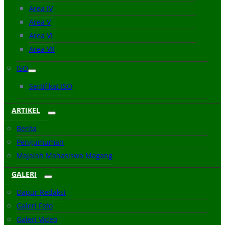
Area IV
Area V
Area VI
Area VII
ISO
Sertifikat ISO
ARTIKEL
Berita
Pengumuman
Majalah Mahasiswa Magang
GALERI
Dapur Redaksi
Galeri Foto
Galeri Video