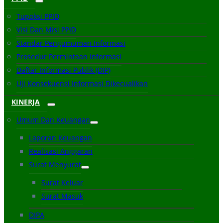
Tupoksi PPID
Visi Dan Misi PPID
Standar Pengumuman Informasi
Prosedur Permintaan Informasi
Daftar Informasi Publik (DIP)
Uji Konsekuensi Informasi Dikecualikan
KINERJA
Umum Dan Keuangan
Laporan Keuangan
Realisasi Anggaran
Surat Menyurat
Surat Keluar
Surat Masuk
DIPA