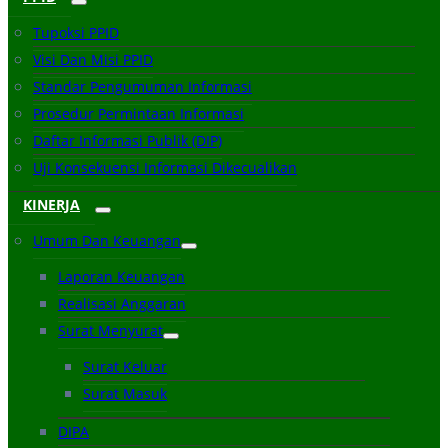
Tupoksi PPID
Visi Dan Misi PPID
Standar Pengumuman Informasi
Prosedur Permintaan Informasi
Daftar Informasi Publik (DIP)
Uji Konsekuensi Informasi Dikecualikan
KINERJA
Umum Dan Keuangan
Laporan Keuangan
Realisasi Anggaran
Surat Menyurat
Surat Keluar
Surat Masuk
DIPA