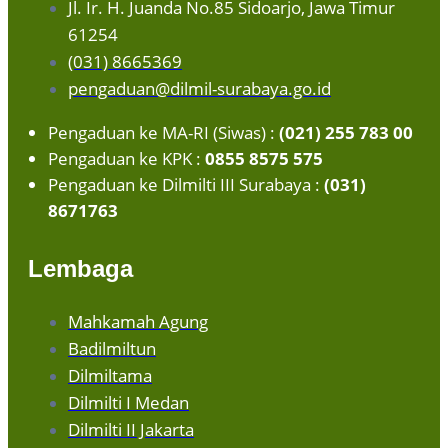
Jl. Ir. H. Juanda No.85 Sidoarjo, Jawa Timur
61254
(031) 8665369
pengaduan@dilmil-surabaya.go.id
Pengaduan ke MA-RI (Siwas) :
(021) 255 783 00
Pengaduan ke KPK :
0855 8575 575
Pengaduan ke Dilmilti III Surabaya :
(031)
8671763
Lembaga
Mahkamah Agung
Badilmiltun
Dilmiltama
Dilmilti I Medan
Dilmilti II Jakarta