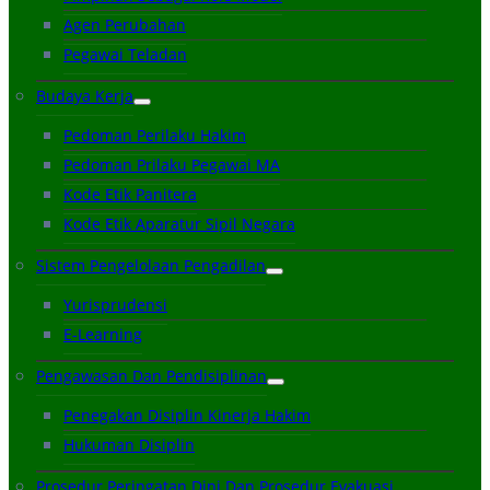
Agen Perubahan
Pegawai Teladan
Budaya Kerja
Pedoman Perilaku Hakim
Pedoman Prilaku Pegawai MA
Kode Etik Panitera
Kode Etik Aparatur Sipil Negara
Sistem Pengelolaan Pengadilan
Yurisprudensi
E-Learning
Pengawasan Dan Pendisiplinan
Penegakan Disiplin Kinerja Hakim
Hukuman Disiplin
Prosedur Peringatan Dini Dan Prosedur Evakuasi