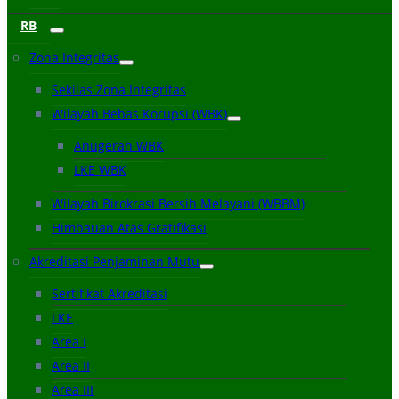
RB
Zona Integritas
Sekilas Zona Integritas
Wilayah Bebas Korupsi (WBK)
Anugerah WBK
LKE WBK
Wilayah Birokrasi Bersih Melayani (WBBM)
Himbauan Atas Gratifikasi
Akreditasi Penjaminan Mutu
Sertifikat Akreditasi
LKE
Area I
Area II
Area III