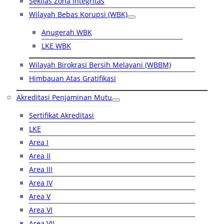
Sekilas Zona Integritas
Wilayah Bebas Korupsi (WBK)
Anugerah WBK
LKE WBK
Wilayah Birokrasi Bersih Melayani (WBBM)
Himbauan Atas Gratifikasi
Akreditasi Penjaminan Mutu
Sertifikat Akreditasi
LKE
Area I
Area II
Area III
Area IV
Area V
Area VI
Area VII