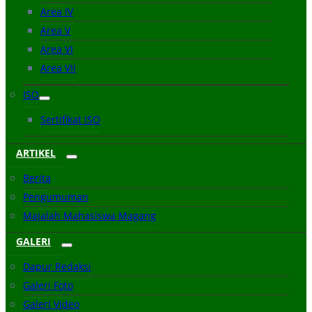
Area IV
Area V
Area VI
Area VII
ISO
Sertifikat ISO
ARTIKEL
Berita
Pengumuman
Majalah Mahasiswa Magang
GALERI
Dapur Redaksi
Galeri Foto
Galeri Video