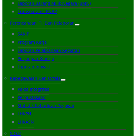
Laporan Barang Milik Negara (BMN)
Transparansi PNBP
Perencanaan, TI, Dan Pelaporan
SAKIP
Program Kerja
Laporan Pelaksanaan Kegiatan
Perjanjian Kinerja
Laporan Inovasi
Kepegawaian Dan Ortala
Pakta Integritas
Perpustakaan
Statistik Kehadiran Pegawai
LHKPN
LHKASN
S.O.P