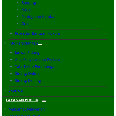
Banding
Kasasi
Peninjauan Kembali
Grasi
Prosedur Bantuan Hukum
Info Persidangan
Jadwal Sidang
Alur Penyelesaian Perkara
Tata Tertib Persidangan
Sidang Online
Sidang Keliling
Eksekusi
LAYANAN PUBLIK
Maklumat Pelayanan