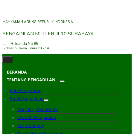
MAHKAMAH AGUNG REPUBLIK INDONESIA
PENGADILAN MILITER III-10 SURABAYA
Jl. Ir. H. Juanda No.85
Sidoarjo, Jawa Timur 61254
BERANDA
TENTANG PENGADILAN
Kata Pengantar
Profil Pengadilan
Visi, Misi, Dan Motto
Sejarah Pengadilan
Arti Lambang
Tugas Pokok Dan Fungsi