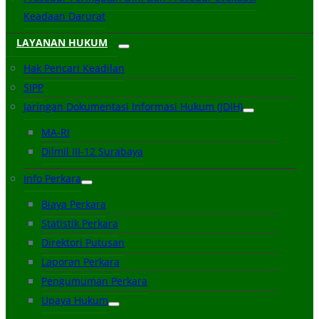
Keadaan Darurat
LAYANAN HUKUM
Hak Pencari Keadilan
SIPP
Jaringan Dokumentasi Informasi Hukum (JDIH)
MA-RI
Dilmil III-12 Surabaya
Info Perkara
Biaya Perkara
Statistik Perkara
Direktori Putusan
Laporan Perkara
Pengumuman Perkara
Upaya Hukum