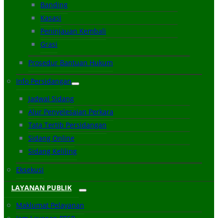
Banding
Kasasi
Peninjauan Kembali
Grasi
Prosedur Bantuan Hukum
Info Persidangan
Jadwal Sidang
Alur Penyelesaian Perkara
Tata Tertib Persidangan
Sidang Online
Sidang Keliling
Eksekusi
LAYANAN PUBLIK
Maklumat Pelayanan