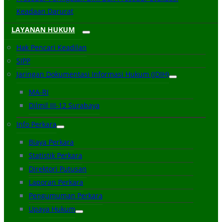
Keadaan Darurat
LAYANAN HUKUM
Hak Pencari Keadilan
SIPP
Jaringan Dokumentasi Informasi Hukum (JDIH)
MA-RI
Dilmil III-12 Surabaya
Info Perkara
Biaya Perkara
Statistik Perkara
Direktori Putusan
Laporan Perkara
Pengumuman Perkara
Upaya Hukum