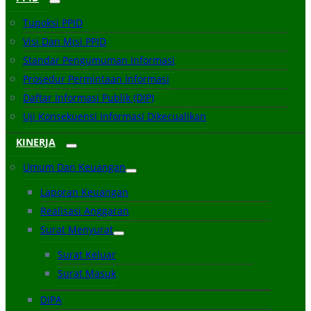
Tupoksi PPID
Visi Dan Misi PPID
Standar Pengumuman Informasi
Prosedur Permintaan Informasi
Daftar Informasi Publik (DIP)
Uji Konsekuensi Informasi Dikecualikan
KINERJA
Umum Dan Keuangan
Laporan Keuangan
Realisasi Anggaran
Surat Menyurat
Surat Keluar
Surat Masuk
DIPA