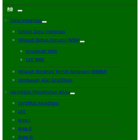
RB
Zona Integritas
Sekilas Zona Integritas
Wilayah Bebas Korupsi (WBK)
Anugerah WBK
LKE WBK
Wilayah Birokrasi Bersih Melayani (WBBM)
Himbauan Atas Gratifikasi
Akreditasi Penjaminan Mutu
Sertifikat Akreditasi
LKE
Area I
Area II
Area III