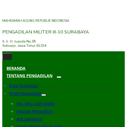
MAHKAMAH AGUNG REPUBLIK INDONESIA
PENGADILAN MILITER III-10 SURABAYA
Jl. Ir. H. Juanda No.85
Sidoarjo, Jawa Timur 61254
BERANDA
TENTANG PENGADILAN
Kata Pengantar
Profil Pengadilan
Visi, Misi, Dan Motto
Sejarah Pengadilan
Arti Lambang
Tugas Pokok Dan Fungsi