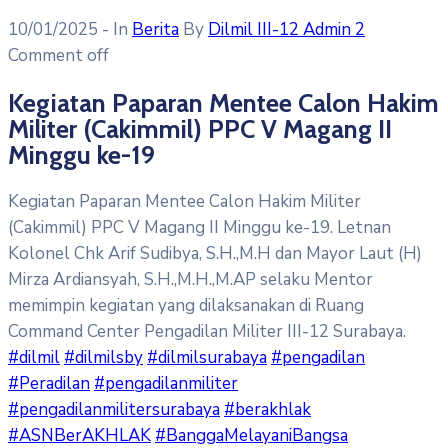
10/01/2025
- In
Berita
By
Dilmil III-12 Admin 2
Comment off
Kegiatan Paparan Mentee Calon Hakim
Militer (Cakimmil) PPC V Magang II
Minggu ke-19
Kegiatan Paparan Mentee Calon Hakim Militer
(Cakimmil) PPC V Magang II Minggu ke-19. Letnan
Kolonel Chk Arif Sudibya, S.H.,M.H dan Mayor Laut (H)
Mirza Ardiansyah, S.H.,M.H.,M.AP selaku Mentor
memimpin kegiatan yang dilaksanakan di Ruang
Command Center Pengadilan Militer III-12 Surabaya.
#dilmil
#dilmilsby
#dilmilsurabaya
#pengadilan
#Peradilan
#pengadilanmiliter
#pengadilanmilitersurabaya
#berakhlak
#ASNBerAKHLAK
#BanggaMelayaniBangsa