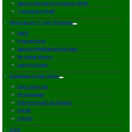
Laporan Barang Milik Negara (BMN)
Transparansi PNBP
Perencanaan, TI, Dan Pelaporan
SAKIP
Program Kerja
Laporan Pelaksanaan Kegiatan
Perjanjian Kinerja
Laporan Inovasi
Kepegawaian Dan Ortala
Pakta Integritas
Perpustakaan
Statistik Kehadiran Pegawai
LHKPN
LHKASN
S.O.P