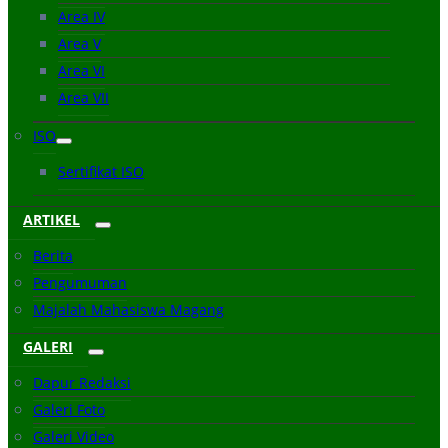
Area IV
Area V
Area VI
Area VII
ISO
Sertifikat ISO
ARTIKEL
Berita
Pengumuman
Majalah Mahasiswa Magang
GALERI
Dapur Redaksi
Galeri Foto
Galeri Video