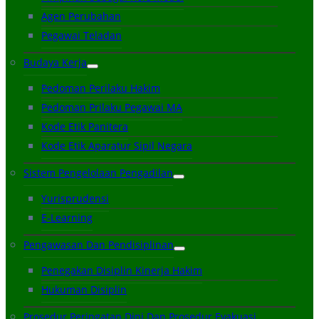
Agen Perubahan
Pegawai Teladan
Budaya Kerja
Pedoman Perilaku Hakim
Pedoman Prilaku Pegawai MA
Kode Etik Panitera
Kode Etik Aparatur Sipil Negara
Sistem Pengelolaan Pengadilan
Yurisprudensi
E-Learning
Pengawasan Dan Pendisiplinan
Penegakan Disiplin Kinerja Hakim
Hukuman Disiplin
Prosedur Peringatan Dini Dan Prosedur Evakuasi