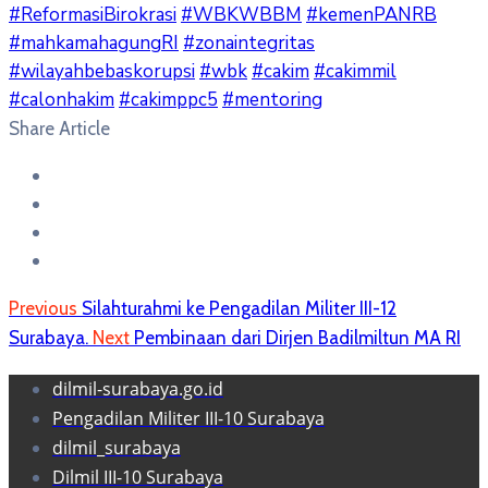
#ReformasiBirokrasi
#WBKWBBM
#kemenPANRB
#mahkamahagungRI
#zonaintegritas
#wilayahbebaskorupsi
#wbk
#cakim
#cakimmil
#calonhakim
#cakimppc5
#mentoring
Share Article
Previous
Silahturahmi ke Pengadilan Militer III-12
Surabaya.
Next
Pembinaan dari Dirjen Badilmiltun MA RI
dilmil-surabaya.go.id
Pengadilan Militer III-10 Surabaya
dilmil_surabaya
Dilmil III-10 Surabaya