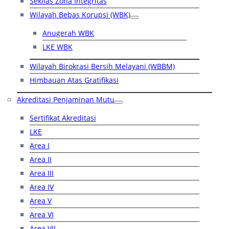
Sekilas Zona Integritas
Wilayah Bebas Korupsi (WBK)
Anugerah WBK
LKE WBK
Wilayah Birokrasi Bersih Melayani (WBBM)
Himbauan Atas Gratifikasi
Akreditasi Penjaminan Mutu
Sertifikat Akreditasi
LKE
Area I
Area II
Area III
Area IV
Area V
Area VI
Area VII