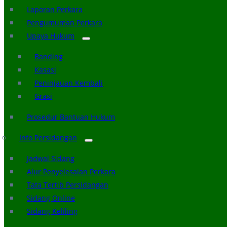
Laporan Perkara
Pengumuman Perkara
Upaya Hukum
Banding
Kasasi
Peninjauan Kembali
Grasi
Prosedur Bantuan Hukum
Info Persidangan
Jadwal Sidang
Alur Penyelesaian Perkara
Tata Tertib Persidangan
Sidang Online
Sidang Keliling