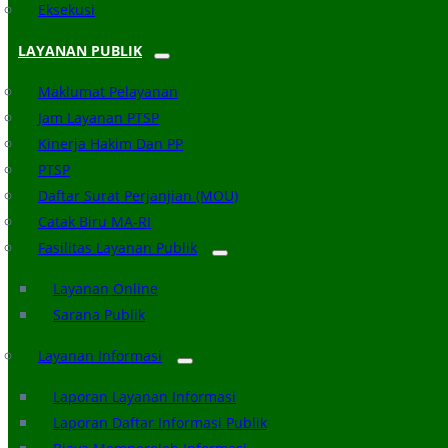
Eksekusi
LAYANAN PUBLIK
Maklumat Pelayanan
Jam Layanan PTSP
Kinerja Hakim Dan PP
PTSP
Daftar Surat Perjanjian (MOU)
Catak Biru MA-RI
Fasilitas Layanan Publik
Layanan Online
Sarana Publik
Layanan Informasi
Laporan Layanan Informasi
Laporan Daftar Informasi Publik