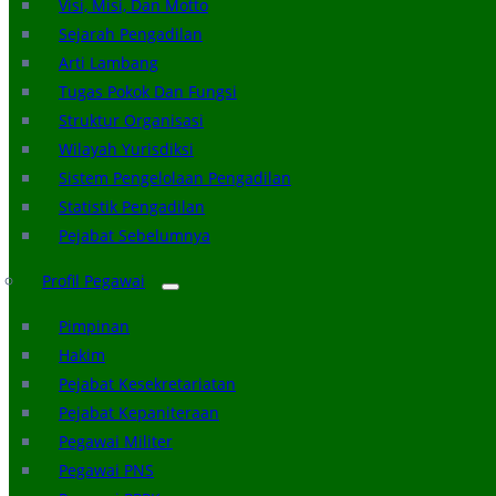
Visi, Misi, Dan Motto
Sejarah Pengadilan
Arti Lambang
Tugas Pokok Dan Fungsi
Struktur Organisasi
Wilayah Yurisdiksi
Sistem Pengelolaan Pengadilan
Statistik Pengadilan
Pejabat Sebelumnya
Profil Pegawai
Pimpinan
Hakim
Pejabat Kesekretariatan
Pejabat Kepaniteraan
Pegawai Militer
Pegawai PNS