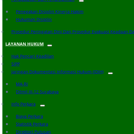
Penegakan Disiplin Kinerja Hakim
Hukuman Disiplin
Prosedur Peringatan Dini Dan Prosedur Evakuasi Keadaan D
LAYANAN HUKUM
Hak Pencari Keadilan
SIPP
Jaringan Dokumentasi Informasi Hukum (JDIH)
MA-RI
Dilmil III-12 Surabaya
Info Perkara
Biaya Perkara
Statistik Perkara
Direktori Putusan