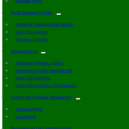
Pegawai PPPK
Profil Pegawai Pilihan
Pimpinan Sebagai Role Model
Agen Perubahan
Pegawai Teladan
Budaya Kerja
Pedoman Perilaku Hakim
Pedoman Prilaku Pegawai MA
Kode Etik Panitera
Kode Etik Aparatur Sipil Negara
Sistem Pengelolaan Pengadilan
Yurisprudensi
E-Learning
Pengawasan Dan Pendisiplinan