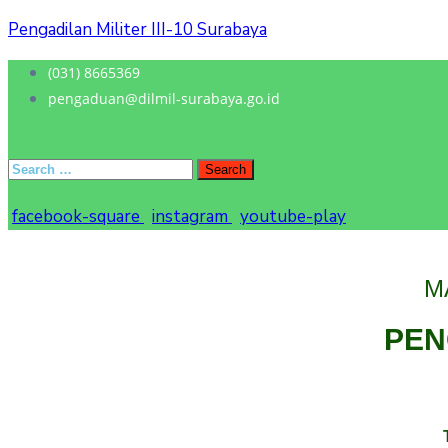
Pengadilan Militer III-10 Surabaya
(031) 8665369
pengaduan@dilmil-surabaya.go.id
facebook-square
instagram
youtube-play
M
PEN