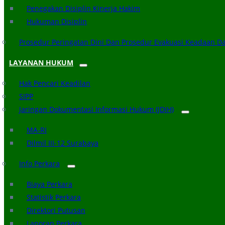
Penegakan Disiplin Kinerja Hakim
Hukuman Disiplin
Prosedur Peringatan Dini Dan Prosedur Evakuasi Keadaan D
LAYANAN HUKUM
Hak Pencari Keadilan
SIPP
Jaringan Dokumentasi Informasi Hukum (JDIH)
MA-RI
Dilmil III-12 Surabaya
Info Perkara
Biaya Perkara
Statistik Perkara
Direktori Putusan
Laporan Perkara