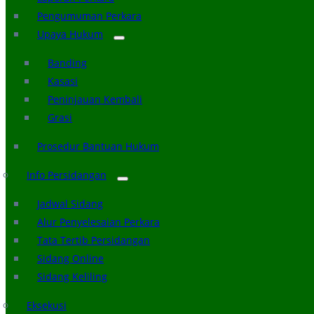
Pengumuman Perkara
Upaya Hukum
Banding
Kasasi
Peninjauan Kembali
Grasi
Prosedur Bantuan Hukum
Info Persidangan
Jadwal Sidang
Alur Penyelesaian Perkara
Tata Tertib Persidangan
Sidang Online
Sidang Keliling
Eksekusi