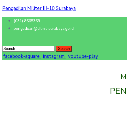
Pengadilan Militer III-10 Surabaya
(031) 8665369
pengaduan@dilmil-surabaya.go.id
facebook-square
instagram
youtube-play
M
PEN