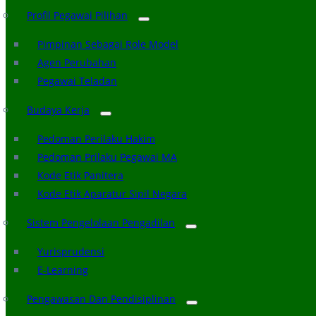
Profil Pegawai Pilihan
Pimpinan Sebagai Role Model
Agen Perubahan
Pegawai Teladan
Budaya Kerja
Pedoman Perilaku Hakim
Pedoman Prilaku Pegawai MA
Kode Etik Panitera
Kode Etik Aparatur Sipil Negara
Sistem Pengelolaan Pengadilan
Yurisprudensi
E-Learning
Pengawasan Dan Pendisiplinan