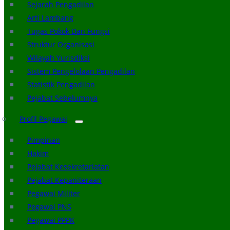
Sejarah Pengadilan
Arti Lambang
Tugas Pokok Dan Fungsi
Struktur Organisasi
Wilayah Yurisdiksi
Sistem Pengelolaan Pengadilan
Statistik Pengadilan
Pejabat Sebelumnya
Profil Pegawai
Pimpinan
Hakim
Pejabat Kesekretariatan
Pejabat Kepaniteraan
Pegawai Militer
Pegawai PNS
Pegawai PPPK