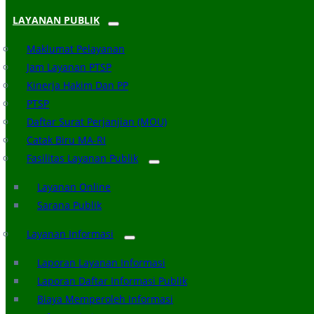
LAYANAN PUBLIK
Maklumat Pelayanan
Jam Layanan PTSP
Kinerja Hakim Dan PP
PTSP
Daftar Surat Perjanjian (MOU)
Catak Biru MA-RI
Fasilitas Layanan Publik
Layanan Online
Sarana Publik
Layanan Informasi
Laporan Layanan Informasi
Laporan Daftar Informasi Publik
Biaya Memperoleh Informasi