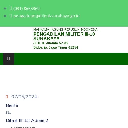
(031) 8665369
pengaduan@dilmil-surabaya.go.id
BERANDA
MAHKAMAH AGUNG REPUBLIK INDONESIA
PENGADILAN MILITER III-10
TENTANG
SURABAYA
Jl. Ir. H. Juanda No.85
PENGADILAN
Sidoarjo, Jawa Timur 61254
LAYANAN
HUKUM
LAYANAN
PUBLIK
07/05/2024
PPID
Berita
KINERJA
By
Dilmil III-12 Admin 2
RB