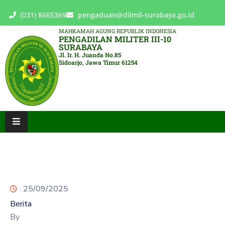
(031) 8665369
pengaduan@dilmil-surabaya.go.id
MAHKAMAH AGUNG REPUBLIK INDONESIA
PENGADILAN MILITER III-10
BERANDA
SURABAYA
Jl. Ir. H. Juanda No.85
Sidoarjo, Jawa Timur 61254
TENTANG
PENGADILAN
LAYANAN
HUKUM
LAYANAN
PUBLIK
PPID
25/09/2025
KINERJA
Berita
RB
By