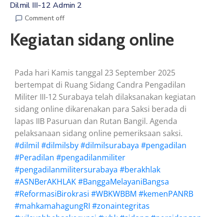
Dilmil III-12 Admin 2
ARTIKEL
Comment off
Kegiatan sidang online
GALERI
HUBUNGI
Pada hari Kamis tanggal 23 September 2025
bertempat di Ruang Sidang Candra Pengadilan
Militer III-12 Surabaya telah dilaksanakan kegiatan
sidang online dikarenakan para Saksi berada di
lapas IIB Pasuruan dan Rutan Bangil. Agenda
pelaksanaan sidang online pemeriksaan saksi.
#dilmil
#dilmilsby
#dilmilsurabaya
#pengadilan
#Peradilan
#pengadilanmiliter
#pengadilanmilitersurabaya
#berakhlak
#ASNBerAKHLAK
#BanggaMelayaniBangsa
#ReformasiBirokrasi
#WBKWBBM
#kemenPANRB
#mahkamahagungRI
#zonaintegritas