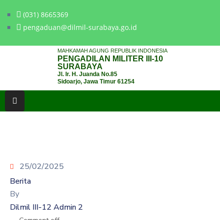
(031) 8665369
pengaduan@dilmil-surabaya.go.id
BERANDA
MAHKAMAH AGUNG REPUBLIK INDONESIA
PENGADILAN MILITER III-10
TENTANG
SURABAYA
Jl. Ir. H. Juanda No.85
PENGADILAN
Sidoarjo, Jawa Timur 61254
LAYANAN
HUKUM
LAYANAN
PUBLIK
25/02/2025
PPID
Berita
KINERJA
By
Dilmil III-12 Admin 2
RB