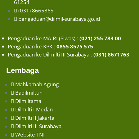
61254
(031) 8665369
pengaduan@dilmil-surabaya.go.id
Pengaduan ke MA-RI (Siwas) :
(021) 255 783 00
Pengaduan ke KPK :
0855 8575 575
Pengaduan ke Dilmilti III Surabaya :
(031) 8671763
Lembaga
Mahkamah Agung
Badilmiltun
Dilmiltama
Dilmilti I Medan
Dilmilti II Jakarta
Dilmilti III Surabaya
Website TNI