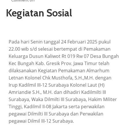
Comment off
ARTIKEL
Kegiatan Sosial
GALERI
HUBUNGI
Pada hari Senin tanggal 24 Februari 2025 pukul
22.00 wib s/d selesai bertempat di Pemakaman
Keluarga Dusun Kaliwot Rt 019 Rw 07 Desa Bungah
Kec Bungah Kab. Gresik Prov. Jawa Timur telah
dilaksanakan Kegiatan Pemakaman Almarhum
Letnan Kolonel Chk Musthofa, S.H.,M.H. dengan
Irup Kadilmil III-12 Surabaya Kolonel Laut (H)
Amriandie S.H., M.H. dan dihadiri Kadilmilti III
Surabaya, Waka Dilmilti III Surabaya, Hakim Militer
Tinggi, Kadilmil II-08 Jakarta serta perwakilan
pegawai Dilmilti III Surabaya dan Perwakilan
pegawai Dilmil III-12 Surabaya.