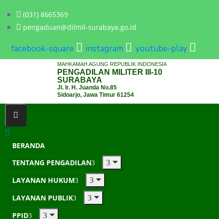
(031) 8665369
pengaduan@dilmil-surabaya.go.id
facebook-square
instagram
youtube-play
MAHKAMAH AGUNG REPUBLIK INDONESIA
PENGADILAN MILITER III-10
SURABAYA
Jl. Ir. H. Juanda No.85
Sidoarjo, Jawa Timur 61254
BERANDA
TENTANG PENGADILAN
LAYANAN HUKUM
LAYANAN PUBLIK
PPID