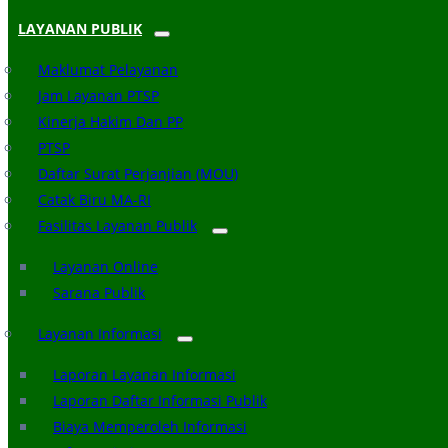
LAYANAN PUBLIK
Maklumat Pelayanan
Jam Layanan PTSP
Kinerja Hakim Dan PP
PTSP
Daftar Surat Perjanjian (MOU)
Catak Biru MA-RI
Fasilitas Layanan Publik
Layanan Online
Sarana Publik
Layanan Informasi
Laporan Layanan Informasi
Laporan Daftar Informasi Publik
Biaya Memperoleh Informasi