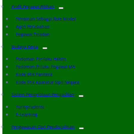
Profil Pegawai Pilihan
Pimpinan Sebagai Role Model
Agen Perubahan
Pegawai Teladan
Budaya Kerja
Pedoman Perilaku Hakim
Pedoman Prilaku Pegawai MA
Kode Etik Panitera
Kode Etik Aparatur Sipil Negara
Sistem Pengelolaan Pengadilan
Yurisprudensi
E-Learning
Pengawasan Dan Pendisiplinan