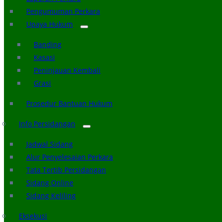
Pengumuman Perkara
Upaya Hukum
Banding
Kasasi
Peninjauan Kembali
Grasi
Prosedur Bantuan Hukum
Info Persidangan
Jadwal Sidang
Alur Penyelesaian Perkara
Tata Tertib Persidangan
Sidang Online
Sidang Keliling
Eksekusi