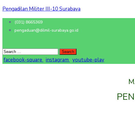
Pengadilan Militer III-10 Surabaya
(031) 8665369
pengaduan@dilmil-surabaya.go.id
facebook-square
instagram
youtube-play
M
PEN