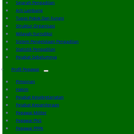
Sejarah Pengadilan
Arti Lambang
Tugas Pokok Dan Fungsi
Struktur Organisasi
Wilayah Yurisdiksi
Sistem Pengelolaan Pengadilan
Statistik Pengadilan
Pejabat Sebelumnya
Profil Pegawai
Pimpinan
Hakim
Pejabat Kesekretariatan
Pejabat Kepaniteraan
Pegawai Militer
Pegawai PNS
Pegawai PPPK