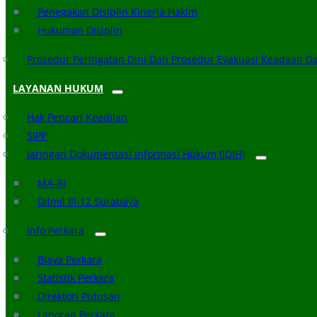
Penegakan Disiplin Kinerja Hakim
Hukuman Disiplin
Prosedur Peringatan Dini Dan Prosedur Evakuasi Keadaan D
LAYANAN HUKUM
Hak Pencari Keadilan
SIPP
Jaringan Dokumentasi Informasi Hukum (JDIH)
MA-RI
Dilmil III-12 Surabaya
Info Perkara
Biaya Perkara
Statistik Perkara
Direktori Putusan
Laporan Perkara