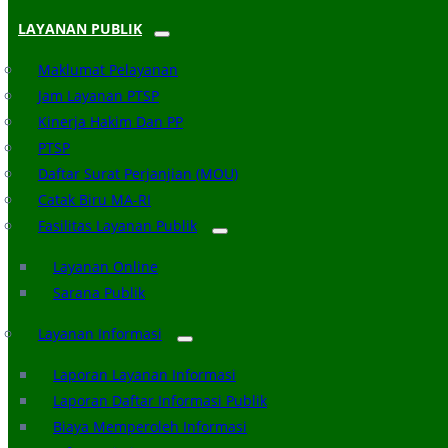
LAYANAN PUBLIK
Maklumat Pelayanan
Jam Layanan PTSP
Kinerja Hakim Dan PP
PTSP
Daftar Surat Perjanjian (MOU)
Catak Biru MA-RI
Fasilitas Layanan Publik
Layanan Online
Sarana Publik
Layanan Informasi
Laporan Layanan Informasi
Laporan Daftar Informasi Publik
Biaya Memperoleh Informasi