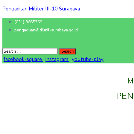
Pengadilan Militer III-10 Surabaya
(031) 8665369
pengaduan@dilmil-surabaya.go.id
facebook-square
instagram
youtube-play
M
PEN