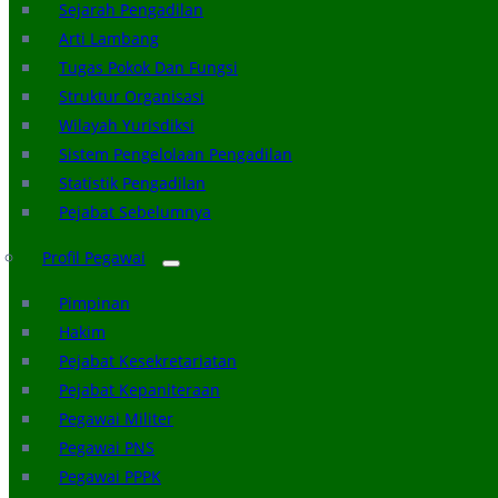
Sejarah Pengadilan
Arti Lambang
Tugas Pokok Dan Fungsi
Struktur Organisasi
Wilayah Yurisdiksi
Sistem Pengelolaan Pengadilan
Statistik Pengadilan
Pejabat Sebelumnya
Profil Pegawai
Pimpinan
Hakim
Pejabat Kesekretariatan
Pejabat Kepaniteraan
Pegawai Militer
Pegawai PNS
Pegawai PPPK