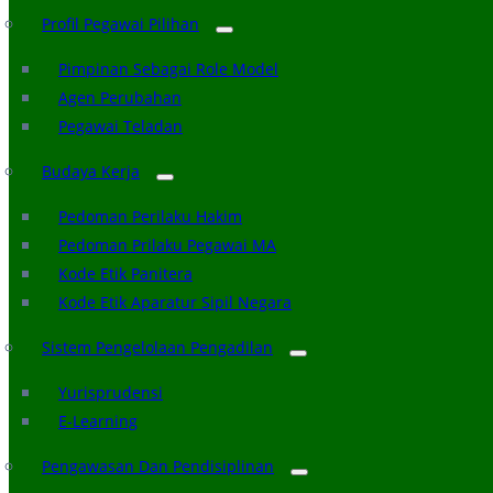
Profil Pegawai Pilihan
Pimpinan Sebagai Role Model
Agen Perubahan
Pegawai Teladan
Budaya Kerja
Pedoman Perilaku Hakim
Pedoman Prilaku Pegawai MA
Kode Etik Panitera
Kode Etik Aparatur Sipil Negara
Sistem Pengelolaan Pengadilan
Yurisprudensi
E-Learning
Pengawasan Dan Pendisiplinan