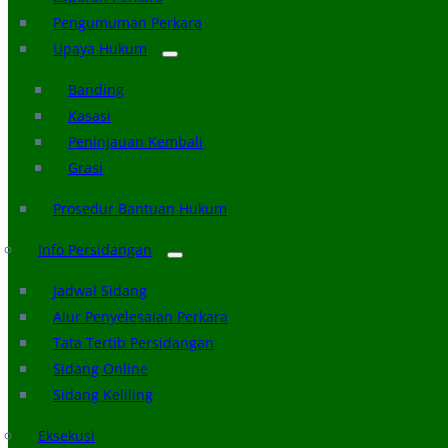
Pengumuman Perkara
Upaya Hukum
Banding
Kasasi
Peninjauan Kembali
Grasi
Prosedur Bantuan Hukum
Info Persidangan
Jadwal Sidang
Alur Penyelesaian Perkara
Tata Tertib Persidangan
Sidang Online
Sidang Keliling
Eksekusi