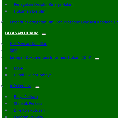
Penegakan Disiplin Kinerja Hakim
Hukuman Disiplin
Prosedur Peringatan Dini Dan Prosedur Evakuasi Keadaan D
LAYANAN HUKUM
Hak Pencari Keadilan
SIPP
Jaringan Dokumentasi Informasi Hukum (JDIH)
MA-RI
Dilmil III-12 Surabaya
Info Perkara
Biaya Perkara
Statistik Perkara
Direktori Putusan
Laporan Perkara