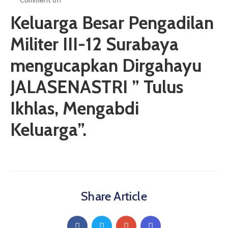
Comment off
ARTIKEL
Keluarga Besar Pengadilan
GALERI
Militer III-12 Surabaya
HUBUNGI
mengucapkan Dirgahayu
JALASENASTRI ” Tulus
Ikhlas, Mengabdi
Keluarga”.
Share Article