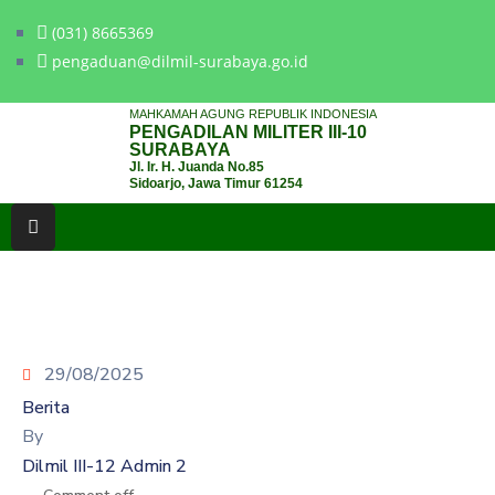
(031) 8665369
pengaduan@dilmil-surabaya.go.id
BERANDA
MAHKAMAH AGUNG REPUBLIK INDONESIA
PENGADILAN MILITER III-10
TENTANG
SURABAYA
Jl. Ir. H. Juanda No.85
PENGADILAN
Sidoarjo, Jawa Timur 61254
LAYANAN
HUKUM
LAYANAN
PUBLIK
29/08/2025
PPID
Berita
KINERJA
By
Dilmil III-12 Admin 2
RB