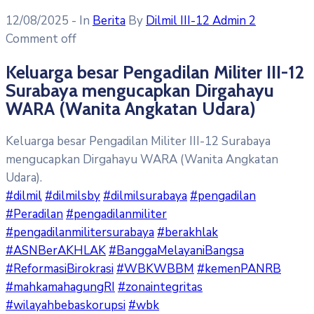
12/08/2025
- In
Berita
By
Dilmil III-12 Admin 2
Comment off
Keluarga besar Pengadilan Militer III-12
Surabaya mengucapkan Dirgahayu
WARA (Wanita Angkatan Udara)
Keluarga besar Pengadilan Militer III-12 Surabaya
mengucapkan Dirgahayu WARA (Wanita Angkatan
Udara).
#dilmil
#dilmilsby
#dilmilsurabaya
#pengadilan
#Peradilan
#pengadilanmiliter
#pengadilanmilitersurabaya
#berakhlak
#ASNBerAKHLAK
#BanggaMelayaniBangsa
#ReformasiBirokrasi
#WBKWBBM
#kemenPANRB
#mahkamahagungRI
#zonaintegritas
#wilayahbebaskorupsi
#wbk