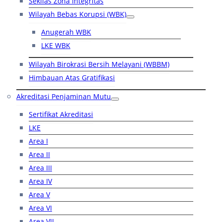
Sekilas Zona Integritas
Wilayah Bebas Korupsi (WBK)
Anugerah WBK
LKE WBK
Wilayah Birokrasi Bersih Melayani (WBBM)
Himbauan Atas Gratifikasi
Akreditasi Penjaminan Mutu
Sertifikat Akreditasi
LKE
Area I
Area II
Area III
Area IV
Area V
Area VI
Area VII