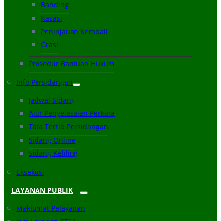
Banding
Kasasi
Peninjauan Kembali
Grasi
Prosedur Bantuan Hukum
Info Persidangan
Jadwal Sidang
Alur Penyelesaian Perkara
Tata Tertib Persidangan
Sidang Online
Sidang Keliling
Eksekusi
LAYANAN PUBLIK
Maklumat Pelayanan