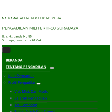
MAHKAMAH AGUNG REPUBLIK INDONESIA
PENGADILAN MILITER III-10 SURABAYA
Jl. Ir. H. Juanda No.85
Sidoarjo, Jawa Timur 61254
BERANDA
TENTANG PENGADILAN
Kata Pengantar
Profil Pengadilan
Visi, Misi, Dan Motto
Sejarah Pengadilan
Arti Lambang
Tugas Pokok Dan Fungsi