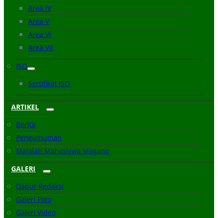
Area IV
Area V
Area VI
Area VII
ISO
Sertifikat ISO
ARTIKEL
Berita
Pengumuman
Majalah Mahasiswa Magang
GALERI
Dapur Redaksi
Galeri Foto
Galeri Video