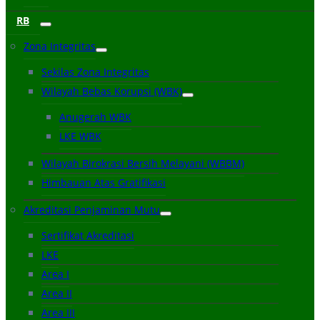
RB
Zona Integritas
Sekilas Zona Integritas
Wilayah Bebas Korupsi (WBK)
Anugerah WBK
LKE WBK
Wilayah Birokrasi Bersih Melayani (WBBM)
Himbauan Atas Gratifikasi
Akreditasi Penjaminan Mutu
Sertifikat Akreditasi
LKE
Area I
Area II
Area III