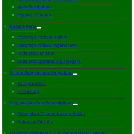
Agen Perubahan
Pegawai Teladan
Budaya Kerja
Pedoman Perilaku Hakim
Pedoman Prilaku Pegawai MA
Kode Etik Panitera
Kode Etik Aparatur Sipil Negara
Sistem Pengelolaan Pengadilan
Yurisprudensi
E-Learning
Pengawasan Dan Pendisiplinan
Penegakan Disiplin Kinerja Hakim
Hukuman Disiplin
Prosedur Peringatan Dini Dan Prosedur Evakuasi