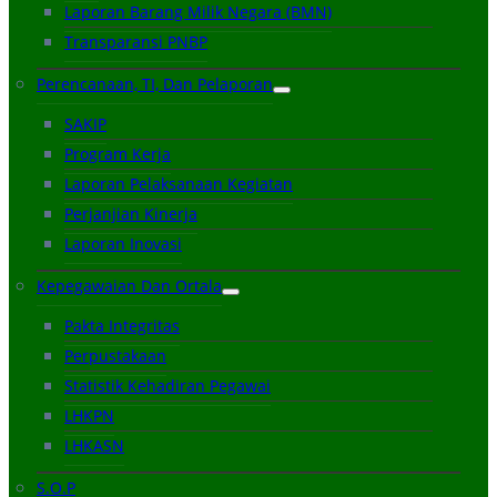
Laporan Barang Milik Negara (BMN)
Transparansi PNBP
Perencanaan, TI, Dan Pelaporan
SAKIP
Program Kerja
Laporan Pelaksanaan Kegiatan
Perjanjian Kinerja
Laporan Inovasi
Kepegawaian Dan Ortala
Pakta Integritas
Perpustakaan
Statistik Kehadiran Pegawai
LHKPN
LHKASN
S.O.P