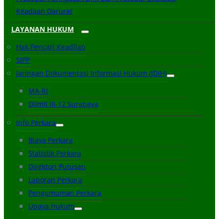
Keadaan Darurat
LAYANAN HUKUM
Hak Pencari Keadilan
SIPP
Jaringan Dokumentasi Informasi Hukum (JDIH)
MA-RI
Dilmil III-12 Surabaya
Info Perkara
Biaya Perkara
Statistik Perkara
Direktori Putusan
Laporan Perkara
Pengumuman Perkara
Upaya Hukum