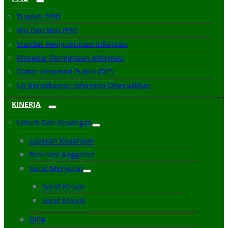
Tupoksi PPID
Visi Dan Misi PPID
Standar Pengumuman Informasi
Prosedur Permintaan Informasi
Daftar Informasi Publik (DIP)
Uji Konsekuensi Informasi Dikecualikan
KINERJA
Umum Dan Keuangan
Laporan Keuangan
Realisasi Anggaran
Surat Menyurat
Surat Keluar
Surat Masuk
DIPA