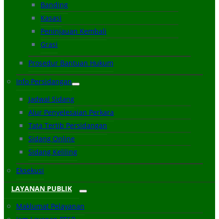
Banding
Kasasi
Peninjauan Kembali
Grasi
Prosedur Bantuan Hukum
Info Persidangan
Jadwal Sidang
Alur Penyelesaian Perkara
Tata Tertib Persidangan
Sidang Online
Sidang Keliling
Eksekusi
LAYANAN PUBLIK
Maklumat Pelayanan