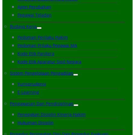
Agen Perubahan
Pegawai Teladan
Budaya Kerja
Pedoman Perilaku Hakim
Pedoman Prilaku Pegawai MA
Kode Etik Panitera
Kode Etik Aparatur Sipil Negara
Sistem Pengelolaan Pengadilan
Yurisprudensi
E-Learning
Pengawasan Dan Pendisiplinan
Penegakan Disiplin Kinerja Hakim
Hukuman Disiplin
Prosedur Peringatan Dini Dan Prosedur Evakuasi