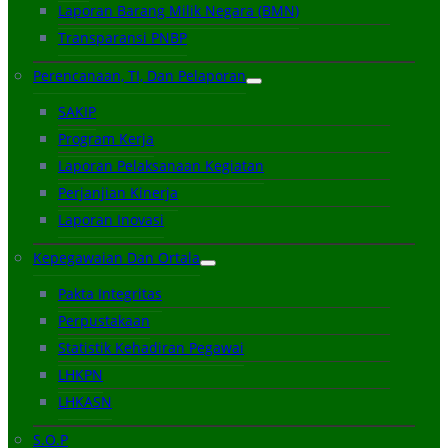
Laporan Barang Milik Negara (BMN)
Transparansi PNBP
Perencanaan, TI, Dan Pelaporan
SAKIP
Program Kerja
Laporan Pelaksanaan Kegiatan
Perjanjian Kinerja
Laporan Inovasi
Kepegawaian Dan Ortala
Pakta Integritas
Perpustakaan
Statistik Kehadiran Pegawai
LHKPN
LHKASN
S.O.P