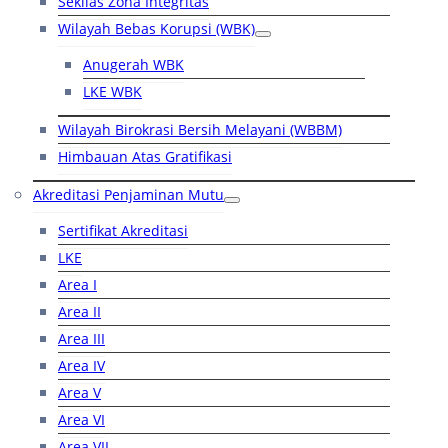
Sekilas Zona Integritas
Wilayah Bebas Korupsi (WBK)
Anugerah WBK
LKE WBK
Wilayah Birokrasi Bersih Melayani (WBBM)
Himbauan Atas Gratifikasi
Akreditasi Penjaminan Mutu
Sertifikat Akreditasi
LKE
Area I
Area II
Area III
Area IV
Area V
Area VI
Area VII