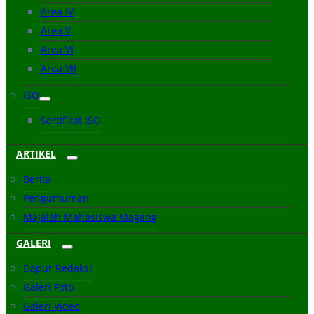
Area IV
Area V
Area VI
Area VII
ISO
Sertifikat ISO
ARTIKEL
Berita
Pengumuman
Majalah Mahasiswa Magang
GALERI
Dapur Redaksi
Galeri Foto
Galeri Video