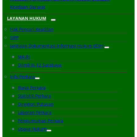
Keadaan Darurat
LAYANAN HUKUM
Hak Pencari Keadilan
SIPP
Jaringan Dokumentasi Informasi Hukum (JDIH)
MA-RI
Dilmil III-12 Surabaya
Info Perkara
Biaya Perkara
Statistik Perkara
Direktori Putusan
Laporan Perkara
Pengumuman Perkara
Upaya Hukum