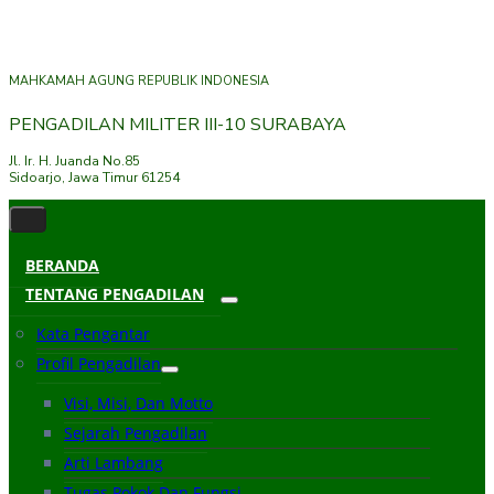
MAHKAMAH AGUNG REPUBLIK INDONESIA
PENGADILAN MILITER III-10 SURABAYA
Jl. Ir. H. Juanda No.85
Sidoarjo, Jawa Timur 61254
BERANDA
TENTANG PENGADILAN
Kata Pengantar
Profil Pengadilan
Visi, Misi, Dan Motto
Sejarah Pengadilan
Arti Lambang
Tugas Pokok Dan Fungsi