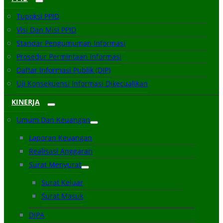
Tupoksi PPID
Visi Dan Misi PPID
Standar Pengumuman Informasi
Prosedur Permintaan Informasi
Daftar Informasi Publik (DIP)
Uji Konsekuensi Informasi Dikecualikan
KINERJA
Umum Dan Keuangan
Laporan Keuangan
Realisasi Anggaran
Surat Menyurat
Surat Keluar
Surat Masuk
DIPA