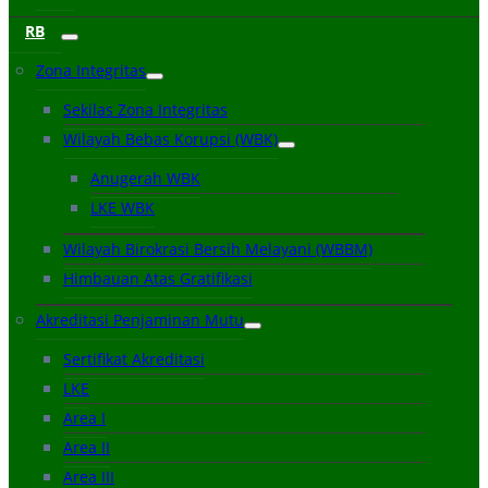
RB
Zona Integritas
Sekilas Zona Integritas
Wilayah Bebas Korupsi (WBK)
Anugerah WBK
LKE WBK
Wilayah Birokrasi Bersih Melayani (WBBM)
Himbauan Atas Gratifikasi
Akreditasi Penjaminan Mutu
Sertifikat Akreditasi
LKE
Area I
Area II
Area III