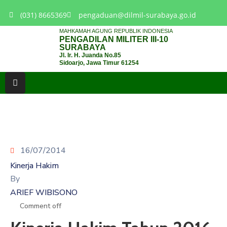
(031) 8665369
pengaduan@dilmil-surabaya.go.id
MAHKAMAH AGUNG REPUBLIK INDONESIA
PENGADILAN MILITER III-10
BERANDA
SURABAYA
Jl. Ir. H. Juanda No.85
Sidoarjo, Jawa Timur 61254
TENTANG
PENGADILAN
LAYANAN
HUKUM
LAYANAN
PUBLIK
16/07/2014
Kinerja Hakim
PPID
By
ARIEF WIBISONO
KINERJA
Comment off
RB