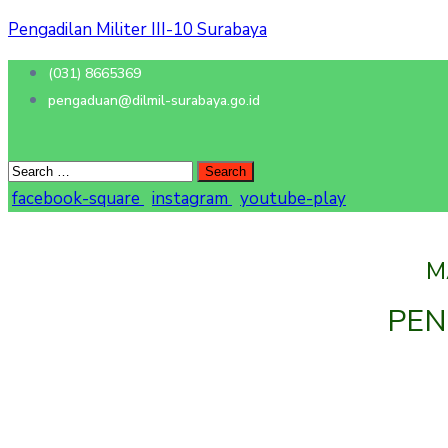
Pengadilan Militer III-10 Surabaya
(031) 8665369
pengaduan@dilmil-surabaya.go.id
facebook-square
instagram
youtube-play
M
PEN