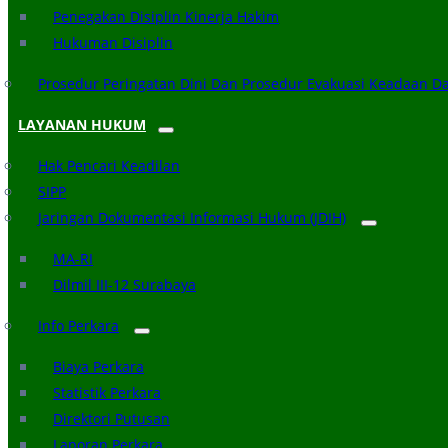
Penegakan Disiplin Kinerja Hakim
Hukuman Disiplin
Prosedur Peringatan Dini Dan Prosedur Evakuasi Keadaan D
LAYANAN HUKUM
Hak Pencari Keadilan
SIPP
Jaringan Dokumentasi Informasi Hukum (JDIH)
MA-RI
Dilmil III-12 Surabaya
Info Perkara
Biaya Perkara
Statistik Perkara
Direktori Putusan
Laporan Perkara