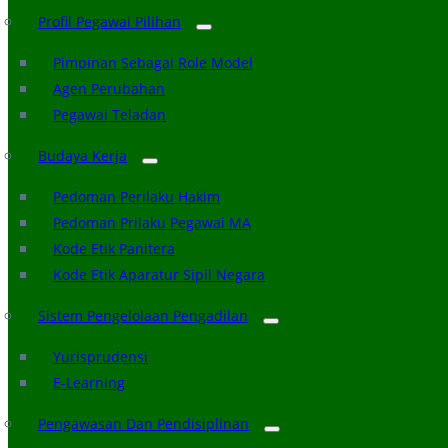
Profil Pegawai Pilihan
Pimpinan Sebagai Role Model
Agen Perubahan
Pegawai Teladan
Budaya Kerja
Pedoman Perilaku Hakim
Pedoman Prilaku Pegawai MA
Kode Etik Panitera
Kode Etik Aparatur Sipil Negara
Sistem Pengelolaan Pengadilan
Yurisprudensi
E-Learning
Pengawasan Dan Pendisiplinan