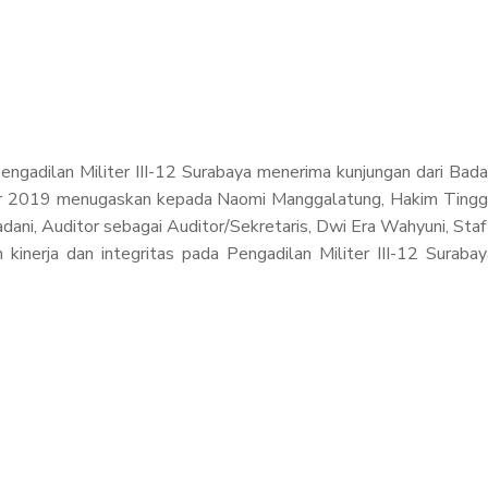
Pengadilan Militer III-12 Surabaya menerima kunjungan dari B
2019 menugaskan kepada Naomi Manggalatung, Hakim Tinggi P
i, Auditor sebagai Auditor/Sekretaris, Dwi Era Wahyuni, Staf s
nerja dan integritas pada Pengadilan Militer III-12 Surabay