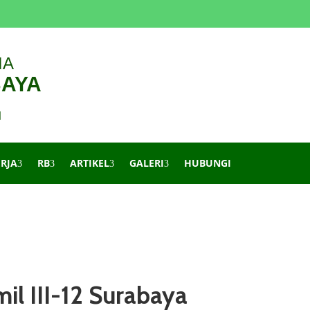
IA
BAYA
d
ERJA
RB
ARTIKEL
GALERI
HUBUNGI
l III-12 Surabaya