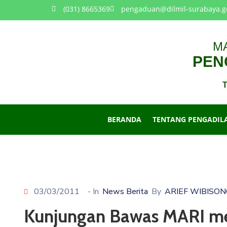
(031) 8665369
pengaduan@dilmil-surabaya.g
M
PENG
T
BERANDA
TENTANG PENGADIL
03/03/2011
- In
News Berita
By
ARIEF WIBISO
Kunjungan Bawas MARI mel