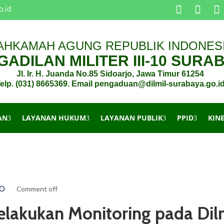
o.id
AHKAMAH AGUNG REPUBLIK INDONES
ADILAN MILITER III-10 SURA
Jl. Ir. H. Juanda No.85 Sidoarjo, Jawa Timur 61254
elp. (031) 8665369. Email pengaduan@dilmil-surabaya.go.i
AN
LAYANAN HUKUM
LAYANAN PUBLIK
PPID
KIN
NO
Comment off
akukan Monitoring pada Dilmi