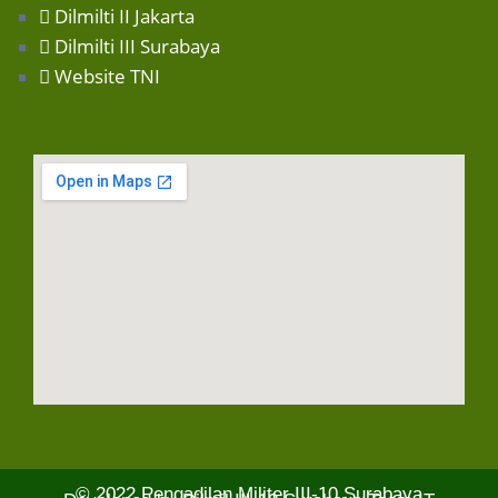
Dilmilti II Jakarta
Dilmilti III Surabaya
Website TNI
© 2022
Pengadilan Militer III-10 Surabaya