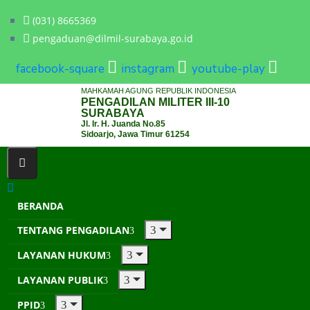
(031) 8665369
pengaduan@dilmil-surabaya.go.id
facebook-square
instagram
youtube-play
MAHKAMAH AGUNG REPUBLIK INDONESIA
PENGADILAN MILITER III-10
SURABAYA
Jl. Ir. H. Juanda No.85
Sidoarjo, Jawa Timur 61254
BERANDA
TENTANG PENGADILAN
LAYANAN HUKUM
LAYANAN PUBLIK
PPID