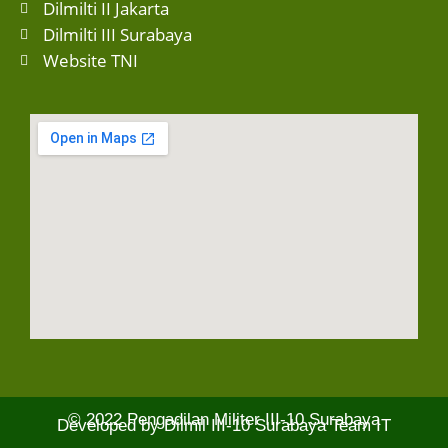
Dilmilti II Jakarta
Dilmilti III Surabaya
Website TNI
© 2022
Pengadilan Militer III-10 Surabaya
Developed by
Dilmil III-10 Surabaya Team IT