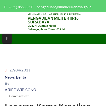
(031) 8665369
pengaduan@dilmil-surabaya.go.id
MAHKAMAH AGUNG REPUBLIK INDONESIA
PENGADILAN MILITER III-10
BERANDA
SURABAYA
Jl. Ir. H. Juanda No.85
Sidoarjo, Jawa Timur 61254
TENTANG
PENGADILAN
LAYANAN
HUKUM
LAYANAN
PUBLIK
27/04/2011
News Berita
PPID
By
ARIEF WIBISONO
KINERJA
Comment off
RB