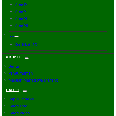
Area IV
Area V
Area VI
Area VII
ISO
Sertifikat ISO
ARTIKEL
Berita
Pengumuman
Majalah Mahasiswa Magang
GALERI
Dapur Redaksi
Galeri Foto
Galeri Video