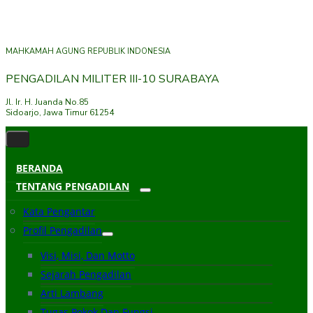
MAHKAMAH AGUNG REPUBLIK INDONESIA
PENGADILAN MILITER III-10 SURABAYA
Jl. Ir. H. Juanda No.85
Sidoarjo, Jawa Timur 61254
BERANDA
TENTANG PENGADILAN
Kata Pengantar
Profil Pengadilan
Visi, Misi, Dan Motto
Sejarah Pengadilan
Arti Lambang
Tugas Pokok Dan Fungsi