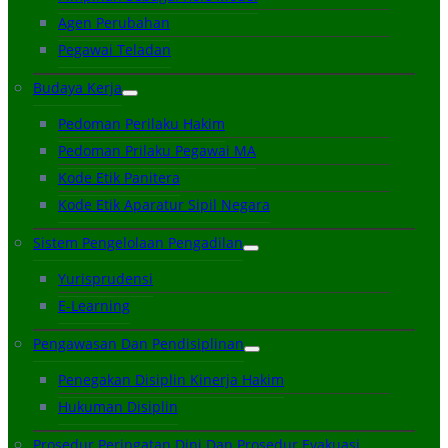
Agen Perubahan
Pegawai Teladan
Budaya Kerja
Pedoman Perilaku Hakim
Pedoman Prilaku Pegawai MA
Kode Etik Panitera
Kode Etik Aparatur Sipil Negara
Sistem Pengelolaan Pengadilan
Yurisprudensi
E-Learning
Pengawasan Dan Pendisiplinan
Penegakan Disiplin Kinerja Hakim
Hukuman Disiplin
Prosedur Peringatan Dini Dan Prosedur Evakuasi