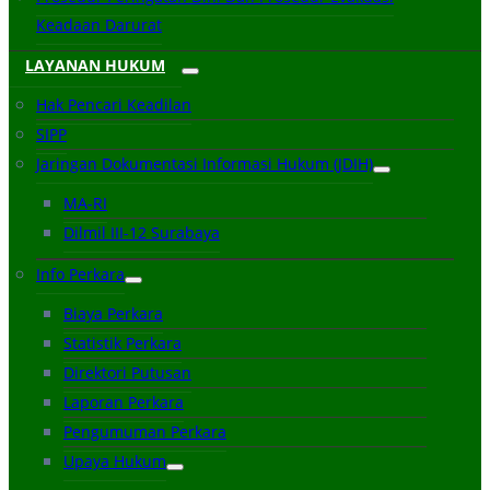
Keadaan Darurat
LAYANAN HUKUM
Hak Pencari Keadilan
SIPP
Jaringan Dokumentasi Informasi Hukum (JDIH)
MA-RI
Dilmil III-12 Surabaya
Info Perkara
Biaya Perkara
Statistik Perkara
Direktori Putusan
Laporan Perkara
Pengumuman Perkara
Upaya Hukum