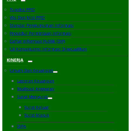
Tupoksi PPID
Visi Dan Misi PPID
Standar Pengumuman Informasi
Prosedur Permintaan Informasi
Daftar Informasi Publik (DIP)
Uji Konsekuensi Informasi Dikecualikan
KINERJA
Umum Dan Keuangan
Laporan Keuangan
Realisasi Anggaran
Surat Menyurat
Surat Keluar
Surat Masuk
DIPA