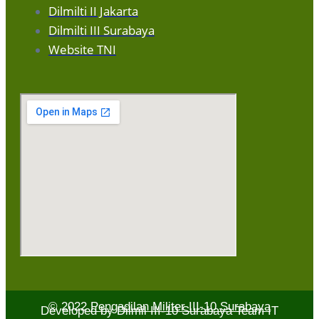
Dilmilti II Jakarta
Dilmilti III Surabaya
Website TNI
© 2022
Pengadilan Militer III-10 Surabaya
Developed by
Dilmil III-10 Surabaya Team IT