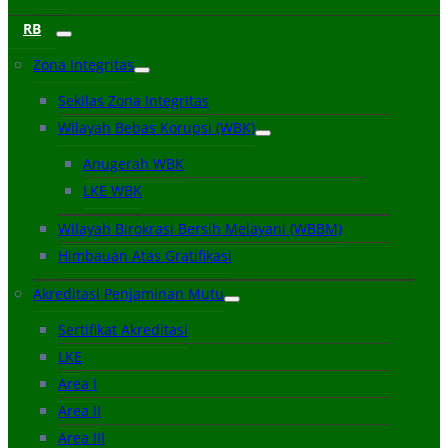
RB
Zona Integritas
Sekilas Zona Integritas
Wilayah Bebas Korupsi (WBK)
Anugerah WBK
LKE WBK
Wilayah Birokrasi Bersih Melayani (WBBM)
Himbauan Atas Gratifikasi
Akreditasi Penjaminan Mutu
Sertifikat Akreditasi
LKE
Area I
Area II
Area III