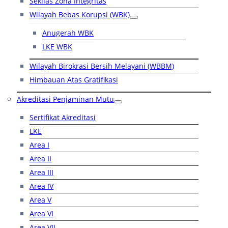
Sekilas Zona Integritas
Wilayah Bebas Korupsi (WBK)
Anugerah WBK
LKE WBK
Wilayah Birokrasi Bersih Melayani (WBBM)
Himbauan Atas Gratifikasi
Akreditasi Penjaminan Mutu
Sertifikat Akreditasi
LKE
Area I
Area II
Area III
Area IV
Area V
Area VI
Area VII