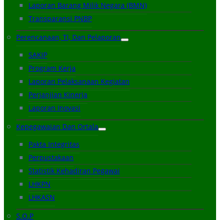
Laporan Barang Milik Negara (BMN)
Transparansi PNBP
Perencanaan, TI, Dan Pelaporan
SAKIP
Program Kerja
Laporan Pelaksanaan Kegiatan
Perjanjian Kinerja
Laporan Inovasi
Kepegawaian Dan Ortala
Pakta Integritas
Perpustakaan
Statistik Kehadiran Pegawai
LHKPN
LHKASN
S.O.P