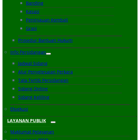
Banding
Kasasi
Peninjauan Kembali
Grasi
Prosedur Bantuan Hukum
Info Persidangan
Jadwal Sidang
Alur Penyelesaian Perkara
Tata Tertib Persidangan
Sidang Online
Sidang Keliling
Eksekusi
LAYANAN PUBLIK
Maklumat Pelayanan