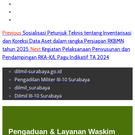
Previous
Sosialisasi Petunjuk Teknis tentang Inventarisasi
dan Koreksi Data Aset dalam rangka Persiapan RKBMN
tahun 2025.
Next
Kegiatan Pelaksanaan Penyusunan dan
Pendampingan RKA-K/L Pagu Indikatif TA 2024
dilmil-surabaya.go.id
Pengadilan Militer III-10 Surabaya
dilmil_surabaya
Dilmil III-10 Surabaya
Pengaduan & Layanan Waskim