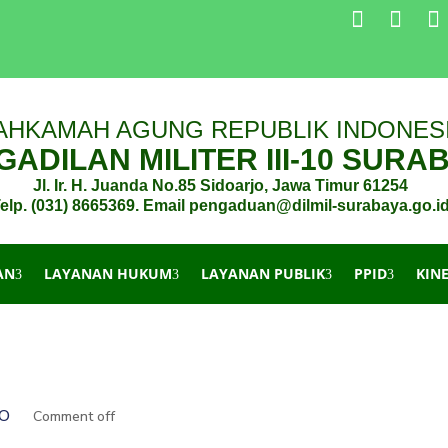
AHKAMAH AGUNG REPUBLIK INDONES
ADILAN MILITER III-10 SURA
Jl. Ir. H. Juanda No.85 Sidoarjo, Jawa Timur 61254
elp. (031) 8665369. Email pengaduan@dilmil-surabaya.go.i
AN
LAYANAN HUKUM
LAYANAN PUBLIK
PPID
KIN
NO
Comment off