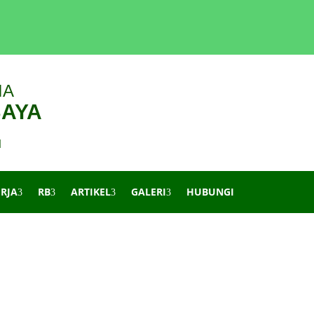
IA
BAYA
d
ERJA
RB
ARTIKEL
GALERI
HUBUNGI