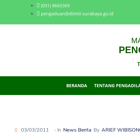
(031) 8665369
pengaduan@dilmil-surabaya.go.id
M
PENG
T
BERANDA
TENTANG PENGADIL
03/03/2011
- In
News Berita
By
ARIEF WIBISO